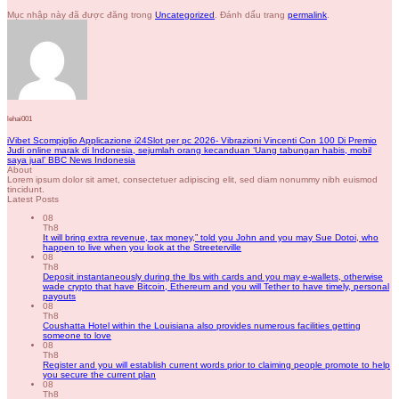
Mục nhập này đã được đăng trong
Uncategorized
. Đánh dấu trang
permalink
.
lehai001
iVibet Scompiglio Applicazione i24Slot per pc 2026- Vibrazioni Vincenti Con 100 Di Premio
Judi online marak di Indonesia, sejumlah orang kecanduan ‘Uang tabungan habis, mobil
saya jual’ BBC News Indonesia
About
Lorem ipsum dolor sit amet, consectetuer adipiscing elit, sed diam nonummy nibh euismod
tincidunt.
Latest Posts
08
Th8
It will bring extra revenue, tax money,” told you John and you may Sue Dotoi, who
happen to live when you look at the Streeterville
08
Th8
Deposit instantaneously during the lbs with cards and you may e-wallets, otherwise
wade crypto that have Bitcoin, Ethereum and you will Tether to have timely, personal
payouts
08
Th8
Coushatta Hotel within the Louisiana also provides numerous facilities getting
someone to love
08
Th8
Register and you will establish current words prior to claiming people promote to help
you secure the current plan
08
Th8