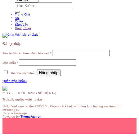
Tìm
kiếm:
Trang Chủ
Áo
Quần
Đầm/Váy
Đăng nhập
Đăng nhập
Tên tài khoản hoặc địa chỉ email
*
Mật khẩu
*
Đăng nhập
Ghi nhớ mật khẩu
Quên mật khẩu?
ZSTYLE - THỜI TRANG NỮ HIỆN ĐẠI
Typically replies within a day
Hello, Welcome to the ZSTYLE . Please click below button for chatting me through
messenger.
Send a message
Powered by
ThemeAtelier