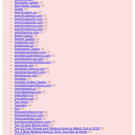
SlotStake Casino
(1)
SlotyStake Casino
(1)
Spiele
(3)
spinchcasino.us
(1)
spinchcasinoat.com
(1)
spinchcasinobg.com
(1)
spinchcasinode.com
(1)
spinchcasinono.com
(1)
spinchcasinonz.com
(1)
spindineronz.com
(1)
Spinit Casino
(1)
Spinko Casino
(1)
spinlandfi.com
(1)
spinlandus.us
(1)
Spinmama Casino
(1)
spinmamaespana.com
(1)
sportbetcasinofrance.com
(1)
sportsbetting-sa.com
(1)
stargamessouthafrica.com
(1)
stelariode.net
(1)
stoiximan-greece.com
(1)
stoiximandeutsch.com
(1)
stoiximanuk.com
(1)
Supabet
(1)
supabet Online Casino
(1)
superbetcasinofrance.com
(1)
svenskaspel.us
(1)
svenskaspelsv.com
(1)
swtbuilding.pt
(1)
synottiplv.com
(1)
Tea Spins
(2)
Teaspins
(1)
test
(2)
thorcasinofrance.net
(1)
tippmixprohu-hu.com
(1)
tiptopcasinobe.com
(1)
togethercasinofrance.com
(1)
Top 10 best fitness apps
(1)
Top 15 Free Fitness and Workout Apps to Watch Out in 2026
(1)
Top 5 Best Workout Apps to Tone Your Abs at Home
(1)
topbetus.us
(1)