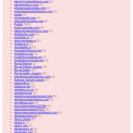
planet7casinofrance.com
(1)
playiogreece.com
(1)
plexbetcasinoitalia.com
(1)
pokerstarscasinofrance.com
(1)
posts
(2)
prontobetfi.com
(1)
pskcasinoaustria.com
(1)
Public
(504)
purecasinode.com
(1)
rabonacasinofrance.com
(1)
reddicebe.com
(1)
rehabkin.cl
(2)
reloncaviradio.cl
(1)
resideva.fr
(1)
ritmolatino.cl
(1)
rizzcasinofrance.net
(1)
roulettino1.be
(1)
roulettinocasino1.es
(1)
roulettinoportugal.net
(1)
Royal Planet
(1)
Royal Planet Casino
(5)
Royal Valley
(2)
Royal Valley Casino
(2)
rubyslotscasinofrance.com
(1)
Sahara Sands Casino
(1)
salasgrill.at
(1)
sazkacz.net
(1)
sekabet-us.us
(1)
sekabettr.org
(1)
sieteleguasturismorural.com
(1)
simsinoscasinofrance.net
(1)
skyhillsuk.com
(1)
slotcasinogame220760
(1)
slotcasinogame27072
(1)
slothuntercasinonederland.com
(1)
slotlairscasino.nl
(1)
Slots Charm
(2)
slots7.fr
(1)
slots7.net
(1)
slotseater1.nl
(1)
slotshake.net
(1)