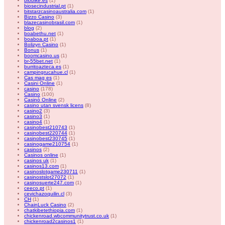
biobike.es
(1)
biosecindustrial.pt
(1)
bitstarzcasinoaustralia.com
(1)
Bizzo Casino
(3)
blazecasinobrasil.com
(1)
blog
(2)
boabethu.net
(1)
boaboa.pt
(1)
Bolizyn Casino
(1)
Bonus
(1)
boomcasino.us
(1)
br-55bet.net
(1)
burritoazteca.es
(1)
campingrucahue.cl
(1)
Cas mag es
(1)
Casini Online
(1)
casino
(178)
Casino
(100)
Casinò Online
(2)
casino utan svensk licens
(8)
casino2
(3)
casino3
(1)
casino4
(1)
casinobest210743
(1)
casinobest220744
(1)
casinobest230745
(1)
casinogame210754
(1)
casinos
(2)
Casinos online
(1)
casinos uk
(1)
casinos13.com
(1)
casinoslotgame230711
(1)
casinostslot27072
(1)
casinosuerte247.com
(1)
ceeco.pt
(1)
cevichazoquilin.cl
(3)
CH
(1)
ChainLuck Casino
(2)
chatkibetethiopia.com
(1)
chickenroad.wbcommunitytrust.co.uk
(1)
chickenroad2casinos1
(1)