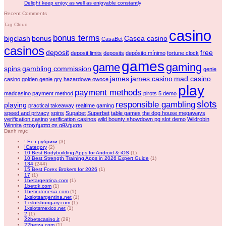
Delight keep enjoy as well as enjoyable constantly
Recent Comments
Tag Cloud
casino
bonus terms
bigclash
bonus
Casea casino
CasaBet
casinos
deposit
free
deposit limits
deposits
depósito mínimo
fortune clock
games
game
gaming
spins
gambling commission
genie
james
james casino
mad casino
casino
golden genie
gry hazardowe owoce
play
payment methods
madcasino
payment method
pirots 5 demo
slots
responsible gambling
playing
practical takeaway
realtime gaming
speed and privacy
spins
Supabet
Superbet
table games
the dog house megaways
verification casino
verification casinos
wild bounty showdown pg slot demo
Wildrobin
Winnita
στοιχήματα σε αθλήματα
Danh mục
! Без рубрики
(3)
!Category
(2)
10 Best Bodybuilding Apps for Android & iOS
(1)
10 Best Strength Training Apps in 2026 Expert Guide
(1)
134
(244)
15 Best Forex Brokers for 2026
(1)
17
(1)
1betargentina.com
(1)
1betdk.com
(1)
1betindonesia.com
(1)
1xslotsargentina.net
(1)
1xslotshungary.com
(1)
1xslotsmexico.net
(1)
2
(1)
22betscasino.it
(29)
22betza.com
(1)