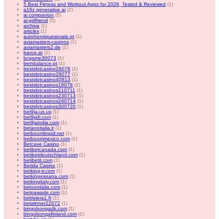
5 Best Fitness and Workout Apps for 2026, Tested & Reviewed
(1)
a16z generative ai
(2)
ai companion
(5)
ai-girlfriend
(5)
archive
(1)
articles
(1)
autohenriquesevale.pt
(1)
aviamasters-casinos
(1)
aviamasters2.de
(1)
baroq.at
(1)
bcgame30073
(1)
beinbalance.pt
(1)
bestslotcasino26076
(1)
bestslotcasino28077
(1)
bestslotcasino40813
(1)
bestslotcasinos18078
(1)
bestslotcasinos210711
(1)
bestslotcasinos230713
(1)
bestslotcasinos240714
(1)
bestslotcasinos300720
(1)
bet9ja-us.us
(1)
bet9jafr.com
(1)
bet9jaindia.com
(1)
betanoitalia.it
(1)
betboombrasil.net
(1)
betboommexico.com
(1)
Betcave Casino
(1)
betibetcanada.com
(1)
betibetdeutschland.com
(1)
betibetit.com
(1)
Betida Casino
(1)
betking-tr.com
(1)
betkingespana.com
(1)
betkingitaly.com
(1)
betovoitalia.com
(1)
betpawade.com
(1)
betriviera1.fr
(1)
betwinner22072
(1)
bingobongadk.com
(1)
bingobongafinland.com
(1)