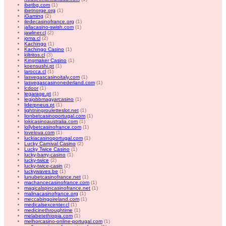
ibetbg.com
(1)
ibetnorge.org
(1)
iGaming
(2)
iledecasinofrance.org
(1)
jallacasino-swish.com
(1)
jawliner.cl
(2)
joma.cl
(2)
Kachingo
(1)
Kachingo Casino
(1)
kiltritos.cl
(3)
Kingmaker Casino
(1)
koensushi.pt
(1)
larocca.cl
(1)
lasvegascasinoitaly.com
(1)
lasvegascasinonederland.com
(1)
lcdoor
(1)
legarage.pt
(1)
legjobbmagyarcasino
(1)
liderpneus.pt
(1)
lightningrouletteslot.net
(1)
lionbetcasinoportugal.com
(1)
lokicasinoaustralia.com
(1)
lollybetcasinofrance.com
(1)
lovelova.com
(1)
luckiacasinoportugal.com
(1)
Lucky Carnival Casino
(2)
Lucky Twice Casino
(1)
lucky-barry-casino
(1)
lucky-twice
(2)
lucky-twice-casin
(2)
luckywaves.be
(1)
lunubetcasinofrance.net
(1)
machancecasinofrance.com
(1)
magicalspincasinofrance.net
(1)
malinacasinofrance.org
(1)
meccabingoireland.com
(1)
medicalsexcenter.cl
(1)
medicinethroughtime
(1)
melabetethiopia.com
(1)
melhorcasino-online-portugal.com
(1)