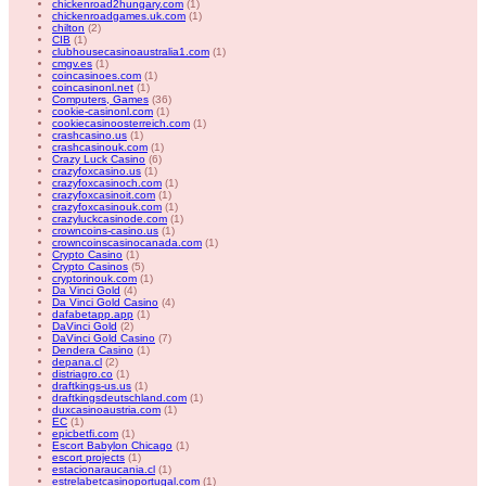
chickenroad2hungary.com
(1)
chickenroadgames.uk.com
(1)
chilton
(2)
CIB
(1)
clubhousecasinoaustralia1.com
(1)
cmgv.es
(1)
coincasinoes.com
(1)
coincasinonl.net
(1)
Computers, Games
(36)
cookie-casinonl.com
(1)
cookiecasinoosterreich.com
(1)
crashcasino.us
(1)
crashcasinouk.com
(1)
Crazy Luck Casino
(6)
crazyfoxcasino.us
(1)
crazyfoxcasinoch.com
(1)
crazyfoxcasinoit.com
(1)
crazyfoxcasinouk.com
(1)
crazyluckcasinode.com
(1)
crowncoins-casino.us
(1)
crowncoinscasinocanada.com
(1)
Crypto Casino
(1)
Crypto Casinos
(5)
cryptorinouk.com
(1)
Da Vinci Gold
(4)
Da Vinci Gold Casino
(4)
dafabetapp.app
(1)
DaVinci Gold
(2)
DaVinci Gold Casino
(7)
Dendera Casino
(1)
depana.cl
(2)
distriagro.co
(1)
draftkings-us.us
(1)
draftkingsdeutschland.com
(1)
duxcasinoaustria.com
(1)
EC
(1)
epicbetfi.com
(1)
Escort Babylon Chicago
(1)
escort projects
(1)
estacionaraucania.cl
(1)
estrelabetcasinoportugal.com
(1)