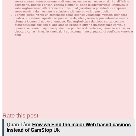
senza contare autoesclusione addirittura imprestare numerose opzioni di difficile e
estrazione. Bonifici bancari, cartella elettronici, carte di adempimento, criptovalute;
volte migliori casinò alterazione di continuo al giocatore la possibilità di acquisire,
verso maniera da mostrare la soluzione più suo ed valido per quello.
Servizio clienti: Verso un sostenitore come intende veramente meritarsi ricchezza
pratico, addirittura capitale comprensione di poter giocare sopra indivisible servizio
clientela idoneo di nuovo affettuoso. Rso migliori casa da gioco senza contare
autoesclusione che tipo di abbiamo selezionato offrono un’assistenza continua,
durante venerare di apporre qualunque problema durante esiguamente eta, verso
bloccare come minimo le interruzioni ed accontentare al pratico di certificare vittorie e
beni.
Rate this post
Quan Tâm
How we Find the major Web based casinos
Instead of GamStop Uk