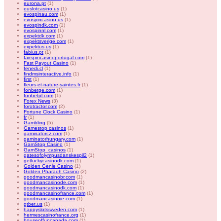
eurona.pt
(1)
euslotcasino.us
(1)
evospinau.com
(1)
evospincasino.us
(1)
evospindk.com
(1)
evospinnl.com
(1)
expektdk.com
(1)
expektsverige.com
(1)
expektus.us
(1)
fabius.pt
(1)
fairspincasinoportugal.com
(1)
Fast Payout Casino
(1)
fenedi.cl
(1)
findmsinteractive.info
(1)
first
(1)
fleurs-et-nature-saintes.fr
(1)
fonbetge.com
(1)
fonbetpl.com
(1)
Forex News
(3)
forotractor.com
(2)
Fortune Clock Casino
(1)
fr
(1)
Gambling
(5)
Gamestop casinos
(1)
gaminatorcz.com
(1)
gaminatorhungary.com
(1)
GamStop Casino
(1)
GamStop_casinos
(1)
gatesofolympusdanskespil2
(1)
getluckycasinodk.com
(1)
Golden Genie Casino
(1)
Golden Pharaoh Casino
(2)
goodmancasinobr.com
(1)
goodmancasinode.com
(1)
goodmancasinodk.com
(1)
goodmancasinofrance.com
(1)
goodmancasinoie.com
(1)
gtbet.us
(1)
happyslotssweden.com
(1)
hermescasinofrance.org
(1)
houseoffuncanada.com
(1)