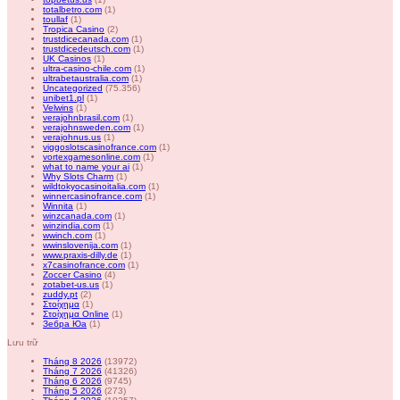
totalbetro.com
(1)
toullaf
(1)
Tropica Casino
(2)
trustdicecanada.com
(1)
trustdicedeutsch.com
(1)
UK Casinos
(1)
ultra-casino-chile.com
(1)
ultrabetaustralia.com
(1)
Uncategorized
(75.356)
unibet1.pl
(1)
Velwins
(1)
verajohnbrasil.com
(1)
verajohnsweden.com
(1)
verajohnus.us
(1)
viggoslotscasinofrance.com
(1)
vortexgamesonline.com
(1)
what to name your ai
(1)
Why Slots Charm
(1)
wildtokyocasinoitalia.com
(1)
winnercasinofrance.com
(1)
Winnita
(1)
winzcanada.com
(1)
winzindia.com
(1)
wwinch.com
(1)
wwinslovenija.com
(1)
www.praxis-dilly.de
(1)
x7casinofrance.com
(1)
Zoccer Casino
(4)
zotabet-us.us
(1)
zuddy.pt
(2)
Στοίχημα
(1)
Στοίχημα Online
(1)
Зебра Юа
(1)
Lưu trữ
Tháng 8 2026
(13972)
Tháng 7 2026
(41326)
Tháng 6 2026
(9745)
Tháng 5 2026
(273)