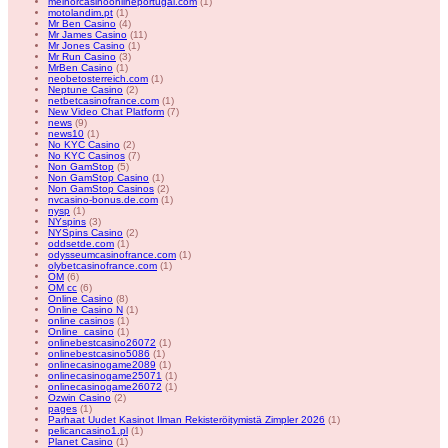
melhorcasinoonlineportugal.com
(1)
motolandim.pt
(1)
Mr Ben Casino
(4)
Mr James Casino
(11)
Mr Jones Casino
(1)
Mr Run Casino
(3)
MrBen Casino
(1)
neobetosterreich.com
(1)
Neptune Casino
(2)
netbetcasinofrance.com
(1)
New Video Chat Platform
(7)
news
(9)
news10
(1)
No KYC Casino
(2)
No KYC Casinos
(7)
Non GamStop
(5)
Non GamStop Casino
(1)
Non GamStop Casinos
(2)
nvcasino-bonus.de.com
(1)
nysp
(1)
NYspins
(3)
NYSpins Casino
(2)
oddsetde.com
(1)
odysseumcasinofrance.com
(1)
olybetcasinofrance.com
(1)
OM
(6)
OM cc
(6)
Online Casino
(8)
Online Casino N
(1)
online casinos
(1)
Online_casino
(1)
onlinebestcasino26072
(1)
onlinebestcasino5086
(1)
onlinecasinogame2089
(1)
onlinecasinogame25071
(1)
onlinecasinogame26072
(1)
Ozwin Casino
(2)
pages
(1)
Parhaat Uudet Kasinot Ilman Rekisteröitymistä Zimpler 2026
(1)
pelicancasino1.pl
(1)
Planet Casino
(1)