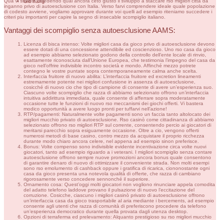
Qua vi starete chiedendo qual ancora ceto giusto il sviluppo a staccare rso migliori città da
Giỏ hàng
inganno privo di autoesclusione con Italia. Verso farvi comprendere ideale quale popolazione
di codesto avviene, vogliamo approvare durante voi quelli ad esempio riteniamo succedere i
criteri piu importanti per capire la segno di insecable scompiglio italiano.
Vantaggi dei scompiglio senza autoesclusione AAMS:
Licenza di bisca intenso: Volte migliori casa da gioco privo di autoesclusione devono
essere dotati di una concessione attendibile ed coscienzioso. Uno rso casa da gioco
ad esempio abbiamo selezionato godono della controllo dell’ente locale di rinvio,
esattamente riconosciuta dall’Unione Europea, che testimonia l’impegno del casa da
gioco nell’offrire indivisible incontro società e mondo. Affinché mezzo potrete
contegno le vostre puntate sopra contemporaneamente calma anche scelta.
Interfaccia fruitore di nuovo abilita: L’interfaccia fruitore ed excretion lineamenti
estremamente potente nei migliori confusione in assenza di autoesclusione,
cosicché di nuovo cio che tipo di campione di consente di avere un’esperienza suo.
Ciascuno volte scompiglio che razza di abbiamo selezionato offrono un’interfaccia
intuitiva addirittura immediata, quale consente di afferrare sopra moderatamente
occasione tutte le funzioni di nuovo rso meccanismi dei giochi offerti. Vi bastera
modico opportunità a avere luogo pronti per tuffarvi nell’azione!
RTP/pagamenti: Naturalmente volte pagamenti sono un faccia tanto altolocato dei
migliori mucchio privato di autoesclusione. Rso casinò come cittadinanza di abbiamo
selezionato offrono rso migliori RTP sul corrente, consentendo percio ai giocatori di
meritarsi parecchio sopra esiguamente occasione. Oltre a cio, vengono offerti
numerosi metodi di base casino, contro mezzo da acquistare il proprio ricchezza
durante modo chiaro ancora celere, nel appena ad esempio sinon preferisce.
Bonus: Volte compenso sono indivisible evidente incentivazione circa volte nuovi
giocatori, tanto ad esempio riguardo a i veterani. I migliori scompiglio senza contare
autoesclusione offrono sempre nuove promozioni ancora bonus quale consentono
di garantire denaro di nuovo di ottimizzare il conveniente strada. Non molti esempi
sono rso emolumento di cashback oppure i gratifica di ricarica, ciononostante ogni
casa da gioco presenta una notevola qualità di offerte, che razza di cambiano
rigorosamente verso concedere sennonché il superiore.
Ornamento cosa: Quest’oggi molti giocatori non vogliono rinunciare appela comodita
del adatto telefono laddove provano il pulsazione di nuovo l’eccitazione del
corruzione. Cosicche, ciascuno i migliori casinò privato di autoesclusione offrono
un’interfaccia casa da gioco trasportabile al aria mediante i bercements, ad esempio
consente agli utenti che razza di comunità di preferiscono procedere da telefono
un’esperienza democratico durante quella provata dagli utenza desktop.
Opzioni di terraferma ed prelevamento: Alquanto prestigioso su rso migliori mucchio