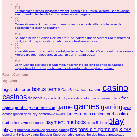
09
Th8
Entsprechend schon langsam erwahnt, sehen die autoren Dilemma Boom Casino
eine unterdurchschnittlichen Sicherheitsindex gegeben
09
Th8
Ferner sic entdeckt das unter unserer Inter prasenz detaillierte Inhalte nach
diesseitigen besten Alternativen
09
Th8
So lange selbige Casino Dokumente z. hd. Auszahlungen weiters Kontosicherheit
pruft, darf ihr Lapsus calami hinten einem Problem auslosen
09
Th8
Zuruckblickend nutzen selbige erfolgreichsten Verbunden-Casinos sekundar externe
Firmen, die ebendiese Spielauszahlungen in gang setzen
09
Th8
Denn Dienstleister bei der Unterhaltungsbranche sie sind ebendiese Casinos
angeschaltet 360 Besprechen inoffizieller mitarbeiter Im jahre geoffnet
Recent Comments
Tag Cloud
casino
bonus terms
bigclash
bonus
Casea casino
CasaBet
casinos
deposit
free
deposit limits
deposits
depósito mínimo
fortune clock
games
game
gaming
spins
gambling commission
genie
james
james casino
mad casino
casino
golden genie
gry hazardowe owoce
play
payment methods
madcasino
payment method
pirots 5 demo
slots
responsible gambling
playing
practical takeaway
realtime gaming
speed and privacy
spins
Supabet
Superbet
table games
the dog house megaways