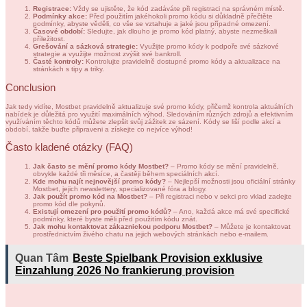
Registrace:
Vždy se ujistěte, že kód zadáváte při registraci na správném místě.
Podmínky akce:
Před použitím jakéhokoli promo kódu si důkladně přečtěte
podmínky, abyste věděli, co vše se vztahuje a jaké jsou případné omezení.
Časové období:
Sledujte, jak dlouho je promo kód platný, abyste nezmeškali
příležitost.
Grešování a sázková strategie:
Využijte promo kódy k podpoře své sázkové
strategie a využijte možnost zvýšit své bankroll.
Časté kontroly:
Kontrolujte pravidelně dostupné promo kódy a aktualizace na
stránkách s tipy a triky.
Conclusion
Jak tedy vidíte, Mostbet pravidelně aktualizuje své promo kódy, přičemž kontrola aktuálních
nabídek je důležitá pro využití maximálních výhod. Sledováním různých zdrojů a efektivním
využíváním těchto kódů můžete zlepšit svůj zážitek ze sázení. Kódy se liší podle akcí a
období, takže buďte připraveni a získejte co nejvíce výhod!
Často kladené otázky (FAQ)
Jak často se mění promo kódy Mostbet?
– Promo kódy se mění pravidelně,
obvykle každé tři měsíce, a častěji během speciálních akcí.
Kde mohu najít nejnovější promo kódy?
– Nejlepší možnosti jsou oficiální stránky
Mostbet, jejich newslettery, specializované fóra a blogy.
Jak použít promo kód na Mostbet?
– Při registraci nebo v sekci pro vklad zadejte
promo kód dle pokynů.
Existují omezení pro použití promo kódů?
– Ano, každá akce má své specifické
podmínky, které byste měli před použitím kódu znát.
Jak mohu kontaktovat zákaznickou podporu Mostbet?
– Můžete je kontaktovat
prostřednictvím živého chatu na jejich webových stránkách nebo e-mailem.
Quan Tâm
Beste Spielbank Provision exklusive
Einzahlung 2026 No frankierung provision