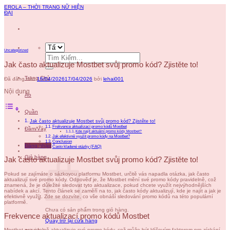
Chuyển
EROLA – THỜI TRANG NỮ HIỆN
đến
ĐẠI
nội
dung
Uncategorized
Tìm
kiếm:
Jak často aktualizuje Mostbet svůj promo kód? Zjistěte to!
Trang Chủ
Đã đăng trên
16/04/2026
17/04/2026
bởi
lehai001
Nội dung
Áo
Quần
Jak často aktualizuje Mostbet svůj promo kód? Zjistěte to!
Frekvence aktualizací promo kódů Mostbet
Đầm/Váy
Kde najít aktuální promo kódy Mostbet?
Jak efektivně využít promo kódy na Mostbet?
Conclusion
Đăng nhập
Často kladené otázky (FAQ)
Giỏ hàng
Jak často aktualizuje Mostbet svůj promo kód? Zjistěte to!
Pokud se zajímáte o sázkovou platformu Mostbet, určitě vás napadla otázka, jak často
aktualizují své promo kódy. Odpověď je, že Mostbet mění své promo kódy pravidelně, což
znamená, že je důležité sledovat tyto aktualizace, pokud chcete využít nejvýhodnějších
nabídek a akcí. Tento článek se zaměří na to, jak často kódy aktualizují, kde je najít a jak je
efektivně využít. Zde se dozvíte, co vše obnáší sledování promo kódů na této populární
platformě.
Chưa có sản phẩm trong giỏ hàng.
Frekvence aktualizací promo kódů Mostbet
Quay trở lại cửa hàng
Mostbet pravidelně aktualizuje své promo kódy, což může být klíčovým faktorem pro získání