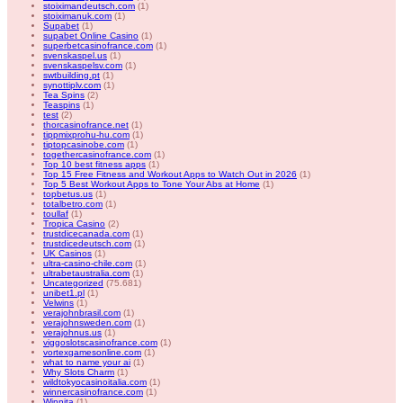
stoiximandeutsch.com
(1)
stoiximanuk.com
(1)
Supabet
(1)
supabet Online Casino
(1)
superbetcasinofrance.com
(1)
svenskaspel.us
(1)
svenskaspelsv.com
(1)
swtbuilding.pt
(1)
synottiplv.com
(1)
Tea Spins
(2)
Teaspins
(1)
test
(2)
thorcasinofrance.net
(1)
tippmixprohu-hu.com
(1)
tiptopcasinobe.com
(1)
togethercasinofrance.com
(1)
Top 10 best fitness apps
(1)
Top 15 Free Fitness and Workout Apps to Watch Out in 2026
(1)
Top 5 Best Workout Apps to Tone Your Abs at Home
(1)
topbetus.us
(1)
totalbetro.com
(1)
toullaf
(1)
Tropica Casino
(2)
trustdicecanada.com
(1)
trustdicedeutsch.com
(1)
UK Casinos
(1)
ultra-casino-chile.com
(1)
ultrabetaustralia.com
(1)
Uncategorized
(75.681)
unibet1.pl
(1)
Velwins
(1)
verajohnbrasil.com
(1)
verajohnsweden.com
(1)
verajohnus.us
(1)
viggoslotscasinofrance.com
(1)
vortexgamesonline.com
(1)
what to name your ai
(1)
Why Slots Charm
(1)
wildtokyocasinoitalia.com
(1)
winnercasinofrance.com
(1)
Winnita
(1)