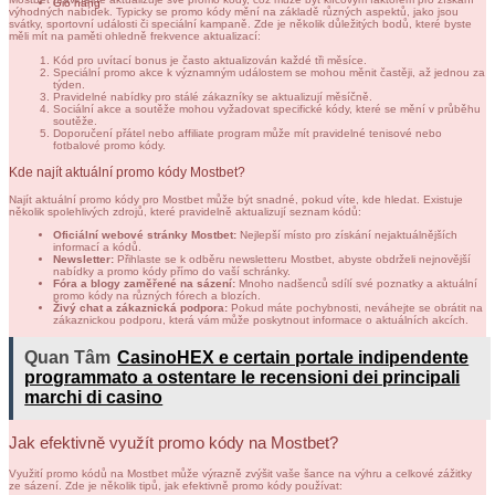
Giỏ hàng
výhodných nabídek. Typicky se promo kódy mění na základě různých aspektů, jako jsou
svátky, sportovní události či speciální kampaně. Zde je několik důležitých bodů, které byste
měli mít na paměti ohledně frekvence aktualizací:
Kód pro uvítací bonus je často aktualizován každé tři měsíce.
Speciální promo akce k významným událostem se mohou měnit častěji, až jednou za
týden.
Pravidelné nabídky pro stálé zákazníky se aktualizují měsíčně.
Sociální akce a soutěže mohou vyžadovat specifické kódy, které se mění v průběhu
soutěže.
Doporučení přátel nebo affiliate program může mít pravidelné tenisové nebo
fotbalové promo kódy.
Kde najít aktuální promo kódy Mostbet?
Najít aktuální promo kódy pro Mostbet může být snadné, pokud víte, kde hledat. Existuje
několik spolehlivých zdrojů, které pravidelně aktualizují seznam kódů:
Oficiální webové stránky Mostbet:
Nejlepší místo pro získání nejaktuálnějších
informací a kódů.
Newsletter:
Přihlaste se k odběru newsletteru Mostbet, abyste obdrželi nejnovější
nabídky a promo kódy přímo do vaší schránky.
Fóra a blogy zaměřené na sázení:
Mnoho nadšenců sdílí své poznatky a aktuální
promo kódy na různých fórech a blozích.
Živý chat a zákaznická podpora:
Pokud máte pochybnosti, neváhejte se obrátit na
zákaznickou podporu, která vám může poskytnout informace o aktuálních akcích.
Quan Tâm
CasinoHEX e certain portale indipendente
programmato a ostentare le recensioni dei principali
marchi di casino
Jak efektivně využít promo kódy na Mostbet?
Využití promo kódů na Mostbet může výrazně zvýšit vaše šance na výhru a celkové zážitky
ze sázení. Zde je několik tipů, jak efektivně promo kódy používat: