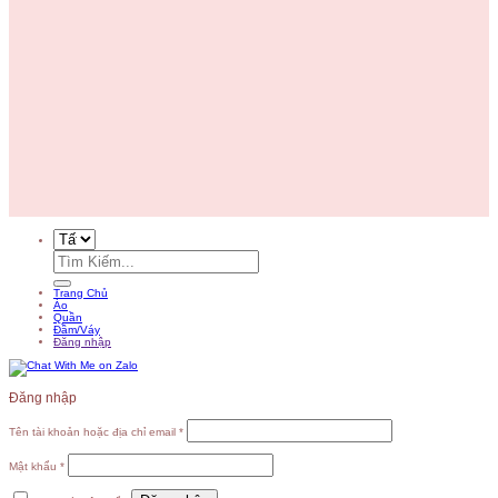
Tìm
kiếm:
Trang Chủ
Áo
Quần
Đầm/Váy
Đăng nhập
Đăng nhập
Tên tài khoản hoặc địa chỉ email
*
Mật khẩu
*