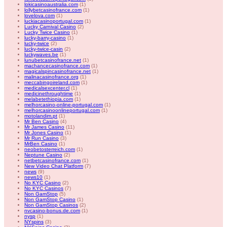
lokicasinoaustralia.com
(1)
lollybetcasinofrance.com
(1)
lovelova.com
(1)
luckiacasinoportugal.com
(1)
Lucky Carnival Casino
(2)
Lucky Twice Casino
(1)
lucky-barry-casino
(1)
lucky-twice
(2)
lucky-twice-casin
(2)
luckywaves.be
(1)
lunubetcasinofrance.net
(1)
machancecasinofrance.com
(1)
magicalspincasinofrance.net
(1)
malinacasinofrance.org
(1)
meccabingoireland.com
(1)
medicalsexcenter.cl
(1)
medicinethroughtime
(1)
melabetethiopia.com
(1)
melhorcasino-online-portugal.com
(1)
melhorcasinoonlineportugal.com
(1)
motolandim.pt
(1)
Mr Ben Casino
(4)
Mr James Casino
(11)
Mr Jones Casino
(1)
Mr Run Casino
(3)
MrBen Casino
(1)
neobetosterreich.com
(1)
Neptune Casino
(2)
netbetcasinofrance.com
(1)
New Video Chat Platform
(7)
news
(9)
news10
(1)
No KYC Casino
(2)
No KYC Casinos
(7)
Non GamStop
(5)
Non GamStop Casino
(1)
Non GamStop Casinos
(2)
nvcasino-bonus.de.com
(1)
nysp
(1)
NYspins
(3)