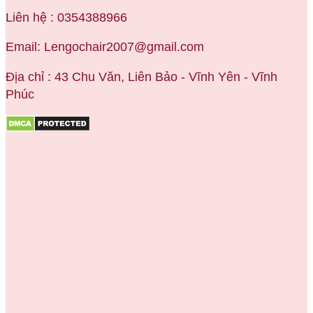
Liên hệ : 0354388966
Email: Lengochair2007@gmail.com
Địa chỉ : 43 Chu Văn, Liên Bảo - Vĩnh Yên - Vĩnh
Phúc