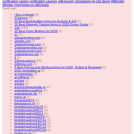
verification casino
verification casinos
wild bounty showdown pg slot demo
Wildrobin
Winnita
στοιχήματα σε αθλήματα
Danh mục
! Без рубрики
(3)
!Category
(2)
10 Best Bodybuilding Apps for Android & iOS
(1)
10 Best Strength Training Apps in 2026 Expert Guide
(1)
134
(245)
15 Best Forex Brokers for 2026
(1)
17
(1)
1betargentina.com
(1)
1betdk.com
(1)
1betindonesia.com
(1)
1xslotsargentina.net
(1)
1xslotshungary.com
(1)
1xslotsmexico.net
(1)
2
(1)
22betscasino.it
(29)
22betza.com
(1)
5 Best Fitness and Workout Apps for 2026, Tested & Reviewed
(1)
a16z generative ai
(2)
ai companion
(5)
ai-girlfriend
(5)
archive
(1)
articles
(1)
autohenriquesevale.pt
(1)
aviamasters-casinos
(1)
aviamasters2.de
(1)
baroq.at
(1)
bcgame30073
(1)
beinbalance.pt
(1)
bestslotcasino26076
(1)
bestslotcasino28077
(1)
bestslotcasino40813
(1)
bestslotcasinos18078
(1)
bestslotcasinos210711
(1)
bestslotcasinos230713
(1)
bestslotcasinos240714
(1)
bestslotcasinos300720
(1)
bet9ja-us.us
(1)