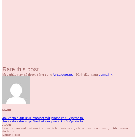
Rate this post
Mục nhập này đã được đăng trong
Uncategorized
. Đánh dấu trang
permalink
.
lehai001
Jak často aktualizuje Mostbet svůj promo kód? Zjistěte to!
Jak často aktualizuje Mostbet svůj promo kód? Zjistěte to!
About
Lorem ipsum dolor sit amet, consectetuer adipiscing elit, sed diam nonummy nibh euismod
tincidunt.
Latest Posts