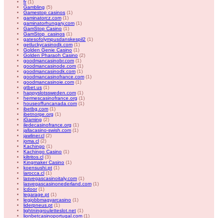
fr
(1)
Gambling
(5)
Gamestop casinos
(1)
gaminatorcz.com
(1)
gaminatorhungary.com
(1)
GamStop Casino
(1)
GamStop_casinos
(1)
gatesofolympusdanskespil2
(1)
getluckycasinodk.com
(1)
Golden Genie Casino
(1)
Golden Pharaoh Casino
(2)
goodmancasinobr.com
(1)
goodmancasinode.com
(1)
goodmancasinodk.com
(1)
goodmancasinofrance.com
(1)
goodmancasinoie.com
(1)
gtbet.us
(1)
happyslotssweden.com
(1)
hermescasinofrance.org
(1)
houseoffuncanada.com
(1)
ibetbg.com
(1)
ibetnorge.org
(1)
iGaming
(2)
iledecasinofrance.org
(1)
jallacasino-swish.com
(1)
jawliner.cl
(2)
joma.cl
(2)
Kachingo
(1)
Kachingo Casino
(1)
kiltritos.cl
(3)
Kingmaker Casino
(1)
koensushi.pt
(1)
larocca.cl
(1)
lasvegascasinoitaly.com
(1)
lasvegascasinonederland.com
(1)
lcdoor
(1)
legarage.pt
(1)
legjobbmagyarcasino
(1)
liderpneus.pt
(1)
lightningrouletteslot.net
(1)
lionbetcasinoportugal.com
(1)