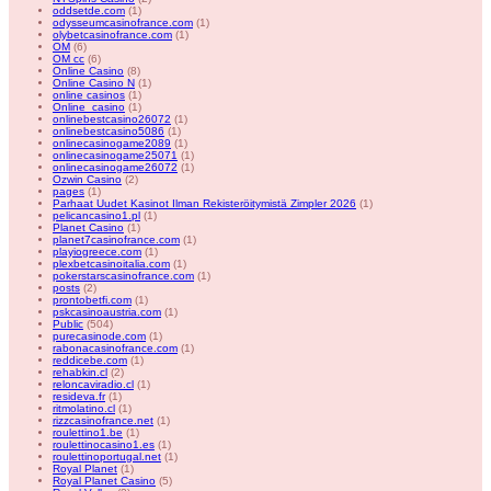
oddsetde.com
(1)
odysseumcasinofrance.com
(1)
olybetcasinofrance.com
(1)
OM
(6)
OM cc
(6)
Online Casino
(8)
Online Casino N
(1)
online casinos
(1)
Online_casino
(1)
onlinebestcasino26072
(1)
onlinebestcasino5086
(1)
onlinecasinogame2089
(1)
onlinecasinogame25071
(1)
onlinecasinogame26072
(1)
Ozwin Casino
(2)
pages
(1)
Parhaat Uudet Kasinot Ilman Rekisteröitymistä Zimpler 2026
(1)
pelicancasino1.pl
(1)
Planet Casino
(1)
planet7casinofrance.com
(1)
playiogreece.com
(1)
plexbetcasinoitalia.com
(1)
pokerstarscasinofrance.com
(1)
posts
(2)
prontobetfi.com
(1)
pskcasinoaustria.com
(1)
Public
(504)
purecasinode.com
(1)
rabonacasinofrance.com
(1)
reddicebe.com
(1)
rehabkin.cl
(2)
reloncaviradio.cl
(1)
resideva.fr
(1)
ritmolatino.cl
(1)
rizzcasinofrance.net
(1)
roulettino1.be
(1)
roulettinocasino1.es
(1)
roulettinoportugal.net
(1)
Royal Planet
(1)
Royal Planet Casino
(5)