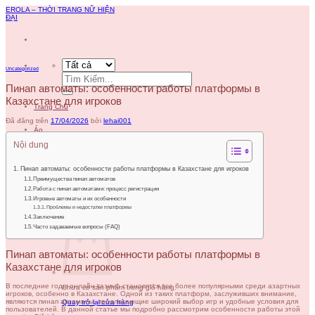
Chuyển
EROLA – THỜI TRANG NỮ HIỆN
đến
ĐẠI
nội
dung
Uncategorized
Tìm
kiếm:
Пинап автоматы: особенности работы платформы в
Казахстане для игроков
Trang Chủ
Đã đăng trên
17/04/2026
bởi
lehai001
Áo
Nội dung
Quần
Пинап автоматы: особенности работы платформы в Казахстане для игроков
Đầm/Váy
Преимущества пинап автоматов
Работа с пинап автоматами: процесс регистрации
Игровые автоматы и их особенности
Đăng nhập
Проблемы и недостатки платформы
Giỏ hàng
Заключение
Часто задаваемые вопросы (FAQ)
Пинап автоматы: особенности работы платформы в
Казахстане для игроков
В последние годы онлайн-казино становятся все более популярными среди азартных
Chưa có sản phẩm trong giỏ hàng.
игроков, особенно в Казахстане. Одной из таких платформ, заслуживших внимание,
являются пинап автоматы, предлагающие широкий выбор игр и удобные условия для
Quay trở lại cửa hàng
пользователей. В данной статье мы подробно рассмотрим особенности работы этой