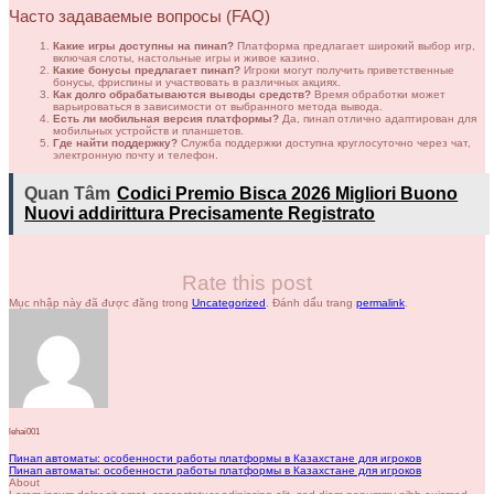
Часто задаваемые вопросы (FAQ)
Какие игры доступны на пинап?
Платформа предлагает широкий выбор игр,
включая слоты, настольные игры и живое казино.
Какие бонусы предлагает пинап?
Игроки могут получить приветственные
бонусы, фриспины и участвовать в различных акциях.
Как долго обрабатываются выводы средств?
Время обработки может
варьироваться в зависимости от выбранного метода вывода.
Есть ли мобильная версия платформы?
Да, пинап отлично адаптирован для
мобильных устройств и планшетов.
Где найти поддержку?
Служба поддержки доступна круглосуточно через чат,
электронную почту и телефон.
Quan Tâm
Codici Premio Bisca 2026 Migliori Buono
Nuovi addirittura Precisamente Registrato
Rate this post
Mục nhập này đã được đăng trong
Uncategorized
. Đánh dấu trang
permalink
.
lehai001
Пинап автоматы: особенности работы платформы в Казахстане для игроков
Пинап автоматы: особенности работы платформы в Казахстане для игроков
About