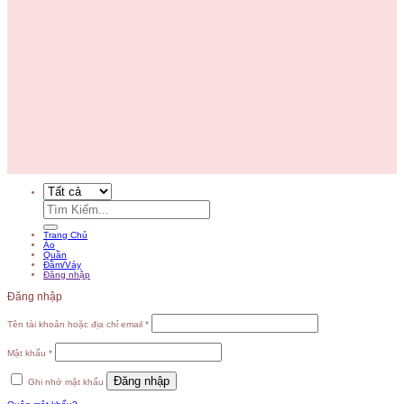
Tìm
kiếm:
Trang Chủ
Áo
Quần
Đầm/Váy
Đăng nhập
Đăng nhập
Tên tài khoản hoặc địa chỉ email
*
Mật khẩu
*
Đăng nhập
Ghi nhớ mật khẩu