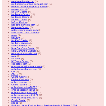
melabetethiopia.com
(1)
melhorcasino-online-portugal.com
(1)
melhorcasinoonlineportugal.com
(1)
motolandim.pt
(1)
Mr Ben Casino
(4)
Mr James Casino
(11)
Mr Jones Casino
(1)
Mr Run Casino
(3)
MrBen Casino
(1)
neobetosterreich.com
(1)
Neptune Casino
(2)
netbetcasinofrance.com
(1)
New Video Chat Platform
(7)
news
(9)
news10
(1)
No KYC Casino
(2)
No KYC Casinos
(7)
Non GamStop
(5)
Non GamStop Casino
(1)
Non GamStop Casinos
(2)
nvcasino-bonus.de.com
(1)
nysp
(1)
NYspins
(3)
NYSpins Casino
(2)
oddsetde.com
(1)
odysseumcasinofrance.com
(1)
olybetcasinofrance.com
(1)
OM
(6)
OM cc
(6)
Online Casino
(8)
Online Casino N
(1)
online casinos
(1)
Online_casino
(1)
onlinebestcasino26072
(1)
onlinebestcasino5086
(1)
onlinecasinogame2089
(1)
onlinecasinogame25071
(1)
onlinecasinogame26072
(1)
Ozwin Casino
(2)
pages
(1)
Parhaat Uudet Kasinot Ilman Rekisteröitymistä Zimpler 2026
(1)