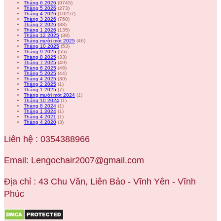
Tháng 6 2026
(9745)
Tháng 5 2026
(273)
Tháng 4 2026
(10257)
Tháng 3 2026
(760)
Tháng 2 2026
(88)
Tháng 1 2026
(135)
Tháng 12 2025
(38)
Tháng mười một 2025
(46)
Tháng 10 2025
(53)
Tháng 9 2025
(55)
Tháng 8 2025
(33)
Tháng 7 2025
(49)
Tháng 6 2025
(46)
Tháng 5 2025
(44)
Tháng 4 2025
(30)
Tháng 2 2025
(1)
Tháng 1 2025
(7)
Tháng mười một 2024
(1)
Tháng 10 2024
(1)
Tháng 8 2024
(1)
Tháng 1 2024
(1)
Tháng 4 2021
(1)
Tháng 4 2020
(3)
Liên hệ : 0354388966
Email: Lengochair2007@gmail.com
Địa chỉ : 43 Chu Văn, Liên Bảo - Vĩnh Yên - Vĩnh
Phúc