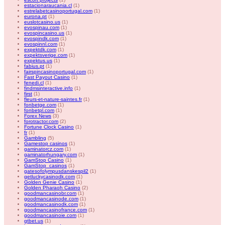
estacionaraucania.cl
(1)
estrelabetcasinoportugal.com
(1)
eurona.pt
(1)
euslotcasino.us
(1)
evospinau.com
(1)
evospincasino.us
(1)
evospindk.com
(1)
evospinnl.com
(1)
expektdk.com
(1)
expektsverige.com
(1)
expektus.us
(1)
fabius.pt
(1)
fairspincasinoportugal.com
(1)
Fast Payout Casino
(1)
fenedi.cl
(1)
findmsinteractive.info
(1)
first
(1)
fleurs-et-nature-saintes.fr
(1)
fonbetge.com
(1)
fonbetpl.com
(1)
Forex News
(3)
forotractor.com
(2)
Fortune Clock Casino
(1)
fr
(1)
Gambling
(5)
Gamestop casinos
(1)
gaminatorcz.com
(1)
gaminatorhungary.com
(1)
GamStop Casino
(1)
GamStop_casinos
(1)
gatesofolympusdanskespil2
(1)
getluckycasinodk.com
(1)
Golden Genie Casino
(1)
Golden Pharaoh Casino
(2)
goodmancasinobr.com
(1)
goodmancasinode.com
(1)
goodmancasinodk.com
(1)
goodmancasinofrance.com
(1)
goodmancasinoie.com
(1)
gtbet.us
(1)