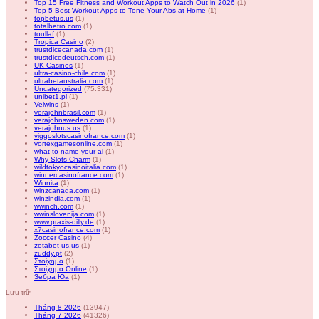
Top 15 Free Fitness and Workout Apps to Watch Out in 2026
(1)
Top 5 Best Workout Apps to Tone Your Abs at Home
(1)
topbetus.us
(1)
totalbetro.com
(1)
toullaf
(1)
Tropica Casino
(2)
trustdicecanada.com
(1)
trustdicedeutsch.com
(1)
UK Casinos
(1)
ultra-casino-chile.com
(1)
ultrabetaustralia.com
(1)
Uncategorized
(75.331)
unibet1.pl
(1)
Velwins
(1)
verajohnbrasil.com
(1)
verajohnsweden.com
(1)
verajohnus.us
(1)
viggoslotscasinofrance.com
(1)
vortexgamesonline.com
(1)
what to name your ai
(1)
Why Slots Charm
(1)
wildtokyocasinoitalia.com
(1)
winnercasinofrance.com
(1)
Winnita
(1)
winzcanada.com
(1)
winzindia.com
(1)
wwinch.com
(1)
wwinslovenija.com
(1)
www.praxis-dilly.de
(1)
x7casinofrance.com
(1)
Zoccer Casino
(4)
zotabet-us.us
(1)
zuddy.pt
(2)
Στοίχημα
(1)
Στοίχημα Online
(1)
Зебра Юа
(1)
Lưu trữ
Tháng 8 2026
(13947)
Tháng 7 2026
(41326)