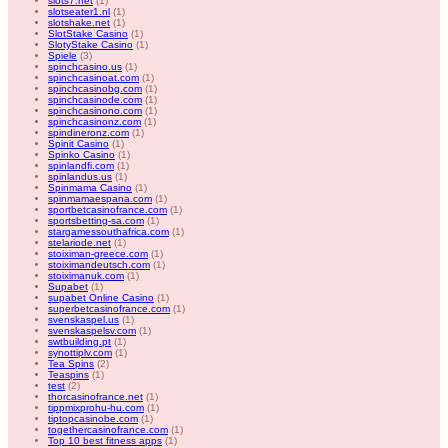
slots7.net
(1)
slotseater1.nl
(1)
slotshake.net
(1)
SlotStake Casino
(1)
SlotyStake Casino
(1)
Spiele
(3)
spinchcasino.us
(1)
spinchcasinoat.com
(1)
spinchcasinobg.com
(1)
spinchcasinode.com
(1)
spinchcasinono.com
(1)
spinchcasinonz.com
(1)
spindineronz.com
(1)
Spinit Casino
(1)
Spinko Casino
(1)
spinlandfi.com
(1)
spinlandus.us
(1)
Spinmama Casino
(1)
spinmamaespana.com
(1)
sportbetcasinofrance.com
(1)
sportsbetting-sa.com
(1)
stargamessouthafrica.com
(1)
stelariode.net
(1)
stoiximan-greece.com
(1)
stoiximandeutsch.com
(1)
stoiximanuk.com
(1)
Supabet
(1)
supabet Online Casino
(1)
superbetcasinofrance.com
(1)
svenskaspel.us
(1)
svenskaspelsv.com
(1)
swtbuilding.pt
(1)
synottiplv.com
(1)
Tea Spins
(2)
Teaspins
(1)
test
(2)
thorcasinofrance.net
(1)
tippmixprohu-hu.com
(1)
tiptopcasinobe.com
(1)
togethercasinofrance.com
(1)
Top 10 best fitness apps
(1)