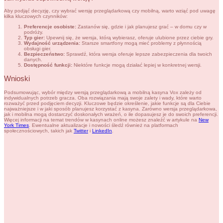
Aby podjąć decyzję, czy wybrać wersję przeglądarkową czy mobilną, warto wziąć pod uwagę
kilka kluczowych czynników:
Preferencje osobiste:
Zastanów się, gdzie i jak planujesz grać – w domu czy w
podróży.
Typ gier:
Upewnij się, że wersja, którą wybierasz, oferuje ulubione przez ciebie gry.
Wydajność urządzenia:
Starsze smartfony mogą mieć problemy z płynnością
obsługi gier.
Bezpieczeństwo:
Sprawdź, która wersja oferuje lepsze zabezpieczenia dla twoich
danych.
Dostępność funkcji:
Niektóre funkcje mogą działać lepiej w konkretnej wersji.
Wnioski
Podsumowując, wybór między wersją przeglądarkową a mobilną kasyna Vox zależy od
indywidualnych potrzeb gracza. Oba rozwiązania mają swoje zalety i wady, które warto
rozważyć przed podjęciem decyzji. Kluczowe będzie określenie, jakie funkcje są dla Ciebie
najważniejsze i w jaki sposób planujesz korzystać z kasyna. Zarówno wersja przeglądarkowa,
jak i mobilna mogą dostarczyć doskonałych wrażeń, o ile dopasujesz je do swoich preferencji.
Więcej informacji na temat trendów w kasynach online możesz znaleźć w artykule na
New
York Times
. Ewentualne aktualizacje i nowości śledź również na platformach
społecznościowych, takich jak
Twitter
i
LinkedIn
.