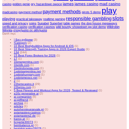
james
james casino
mad casino
casino
golden genie
gry hazardowe owoce
play
payment methods
madcasino
payment method
pirots 5 demo
slots
responsible gambling
playing
practical takeaway
realtime gaming
speed and privacy
spins
Supabet
Superbet
table games
the dog house megaways
verification casino
verification casinos
wild bounty showdown pg slot demo
Wildrobin
Winnita
στοιχήματα σε αθλήματα
Danh mục
! Без рубрики
(3)
!Category
(2)
10 Best Bodybuilding Apps for Android & iOS
(1)
10 Best Strength Training Apps in 2026 Expert Guide
(1)
134
(244)
15 Best Forex Brokers for 2026
(1)
17
(1)
1betargentina.com
(1)
1betdk.com
(1)
1betindonesia.com
(1)
1xslotsargentina.net
(1)
1xslotshungary.com
(1)
1xslotsmexico.net
(1)
2
(1)
22betscasino.it
(29)
22betza.com
(1)
5 Best Fitness and Workout Apps for 2026, Tested & Reviewed
(1)
a16z generative ai
(2)
ai companion
(5)
ai-girlfriend
(5)
archive
(1)
articles
(1)
autohenriquesevale.pt
(1)
aviamasters-casinos
(1)
aviamasters2.de
(1)
baroq.at
(1)
bcgame30073
(1)
beinbalance.pt
(1)
bestslotcasino26076
(1)