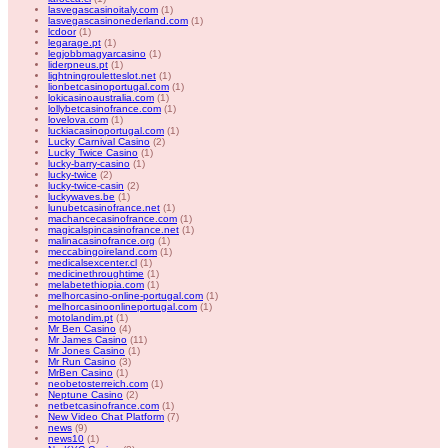
lasvegascasinoitaly.com
(1)
lasvegascasinonederland.com
(1)
lcdoor
(1)
legarage.pt
(1)
legjobbmagyarcasino
(1)
liderpneus.pt
(1)
lightningrouletteslot.net
(1)
lionbetcasinoportugal.com
(1)
lokicasinoaustralia.com
(1)
lollybetcasinofrance.com
(1)
lovelova.com
(1)
luckiacasinoportugal.com
(1)
Lucky Carnival Casino
(2)
Lucky Twice Casino
(1)
lucky-barry-casino
(1)
lucky-twice
(2)
lucky-twice-casin
(2)
luckywaves.be
(1)
lunubetcasinofrance.net
(1)
machancecasinofrance.com
(1)
magicalspincasinofrance.net
(1)
malinacasinofrance.org
(1)
meccabingoireland.com
(1)
medicalsexcenter.cl
(1)
medicinethroughtime
(1)
melabetethiopia.com
(1)
melhorcasino-online-portugal.com
(1)
melhorcasinoonlineportugal.com
(1)
motolandim.pt
(1)
Mr Ben Casino
(4)
Mr James Casino
(11)
Mr Jones Casino
(1)
Mr Run Casino
(3)
MrBen Casino
(1)
neobetosterreich.com
(1)
Neptune Casino
(2)
netbetcasinofrance.com
(1)
New Video Chat Platform
(7)
news
(9)
news10
(1)