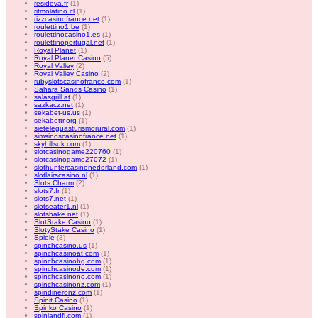
resideva.fr
(1)
ritmolatino.cl
(1)
rizzcasinofrance.net
(1)
roulettino1.be
(1)
roulettinocasino1.es
(1)
roulettinoportugal.net
(1)
Royal Planet
(1)
Royal Planet Casino
(5)
Royal Valley
(2)
Royal Valley Casino
(2)
rubyslotscasinofrance.com
(1)
Sahara Sands Casino
(1)
salasgrill.at
(1)
sazkacz.net
(1)
sekabet-us.us
(1)
sekabettr.org
(1)
sieteleguasturismorural.com
(1)
simsinoscasinofrance.net
(1)
skyhillsuk.com
(1)
slotcasinogame220760
(1)
slotcasinogame27072
(1)
slothuntercasinonederland.com
(1)
slotlairscasino.nl
(1)
Slots Charm
(2)
slots7.fr
(1)
slots7.net
(1)
slotseater1.nl
(1)
slotshake.net
(1)
SlotStake Casino
(1)
SlotyStake Casino
(1)
Spiele
(3)
spinchcasino.us
(1)
spinchcasinoat.com
(1)
spinchcasinobg.com
(1)
spinchcasinode.com
(1)
spinchcasinono.com
(1)
spinchcasinonz.com
(1)
spindineronz.com
(1)
Spinit Casino
(1)
Spinko Casino
(1)
spinlandfi.com
(1)