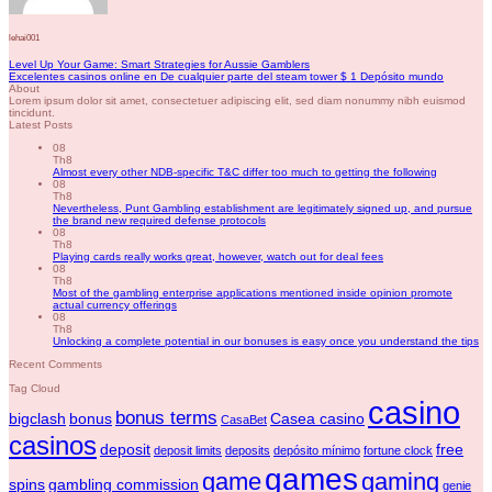
lehai001
Level Up Your Game: Smart Strategies for Aussie Gamblers
Excelentes casinos online en De cualquier parte del steam tower $ 1 Depósito mundo
About
Lorem ipsum dolor sit amet, consectetuer adipiscing elit, sed diam nonummy nibh euismod
tincidunt.
Latest Posts
08
Th8
Almost every other NDB-specific T&C differ too much to getting the following
08
Th8
Nevertheless, Punt Gambling establishment are legitimately signed up, and pursue
the brand new required defense protocols
08
Th8
Playing cards really works great, however, watch out for deal fees
08
Th8
Most of the gambling enterprise applications mentioned inside opinion promote
actual currency offerings
08
Th8
Unlocking a complete potential in our bonuses is easy once you understand the tips
Recent Comments
Tag Cloud
casino
bonus terms
bigclash
bonus
Casea casino
CasaBet
casinos
deposit
free
deposit limits
deposits
depósito mínimo
fortune clock
games
game
gaming
spins
gambling commission
genie