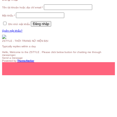
Tên tài khoản hoặc địa chỉ email
*
Mật khẩu
*
Đăng nhập
Ghi nhớ mật khẩu
Quên mật khẩu?
ZSTYLE - THỜI TRANG NỮ HIỆN ĐẠI
Typically replies within a day
Hello, Welcome to the ZSTYLE . Please click below button for chatting me through
messenger.
Send a message
Powered by
ThemeAtelier