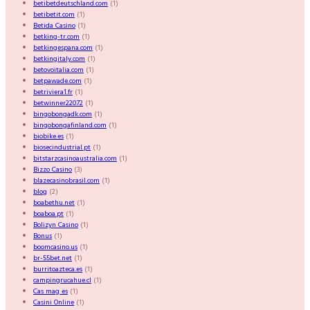
betibetdeutschland.com
(1)
betibetit.com
(1)
Betida Casino
(1)
betking-tr.com
(1)
betkingespana.com
(1)
betkingitaly.com
(1)
betovoitalia.com
(1)
betpawade.com
(1)
betriviera1.fr
(1)
betwinner22072
(1)
bingobongadk.com
(1)
bingobongafinland.com
(1)
biobike.es
(1)
biosecindustrial.pt
(1)
bitstarzcasinoaustralia.com
(1)
Bizzo Casino
(3)
blazecasinobrasil.com
(1)
blog
(2)
boabethu.net
(1)
boaboa.pt
(1)
Bolizyn Casino
(1)
Bonus
(1)
boomcasino.us
(1)
br-55bet.net
(1)
burritoazteca.es
(1)
campingrucahue.cl
(1)
Cas mag es
(1)
Casini Online
(1)