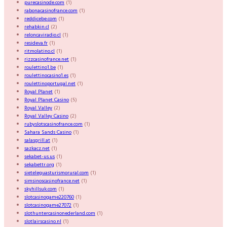
purecasinode.com
(1)
rabonacasinofrance.com
(1)
reddicebe.com
(1)
rehabkin.cl
(2)
reloncaviradio.cl
(1)
resideva.fr
(1)
ritmolatino.cl
(1)
rizzcasinofrance.net
(1)
roulettino1.be
(1)
roulettinocasino1.es
(1)
roulettinoportugal.net
(1)
Royal Planet
(1)
Royal Planet Casino
(5)
Royal Valley
(2)
Royal Valley Casino
(2)
rubyslotscasinofrance.com
(1)
Sahara Sands Casino
(1)
salasgrill.at
(1)
sazkacz.net
(1)
sekabet-us.us
(1)
sekabettr.org
(1)
sieteleguasturismorural.com
(1)
simsinoscasinofrance.net
(1)
skyhillsuk.com
(1)
slotcasinogame220760
(1)
slotcasinogame27072
(1)
slothuntercasinonederland.com
(1)
slotlairscasino.nl
(1)