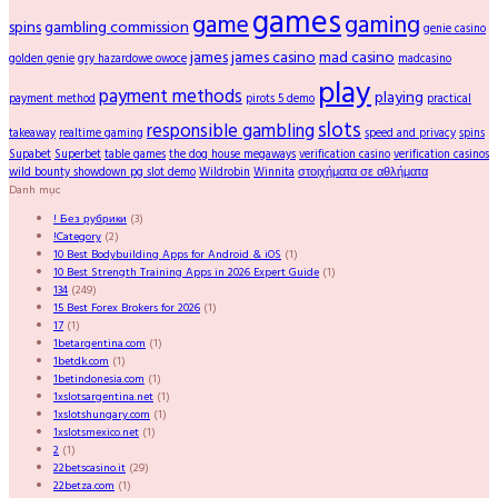
games
game
gaming
spins
gambling commission
genie casino
james
james casino
mad casino
golden genie
gry hazardowe owoce
madcasino
play
payment methods
playing
payment method
pirots 5 demo
practical
slots
responsible gambling
takeaway
realtime gaming
speed and privacy
spins
Supabet
Superbet
table games
the dog house megaways
verification casino
verification casinos
wild bounty showdown pg slot demo
Wildrobin
Winnita
στοιχήματα σε αθλήματα
Danh mục
! Без рубрики
(3)
!Category
(2)
10 Best Bodybuilding Apps for Android & iOS
(1)
10 Best Strength Training Apps in 2026 Expert Guide
(1)
134
(249)
15 Best Forex Brokers for 2026
(1)
17
(1)
1betargentina.com
(1)
1betdk.com
(1)
1betindonesia.com
(1)
1xslotsargentina.net
(1)
1xslotshungary.com
(1)
1xslotsmexico.net
(1)
2
(1)
22betscasino.it
(29)
22betza.com
(1)