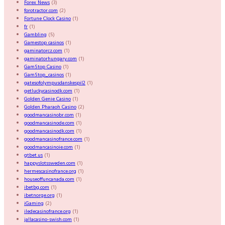
Forex News
(3)
forotractor.com
(2)
Fortune Clock Casino
(1)
fr
(1)
Gambling
(5)
Gamestop casinos
(1)
gaminatorcz.com
(1)
gaminatorhungary.com
(1)
GamStop Casino
(1)
GamStop_casinos
(1)
gatesofolympusdanskespil2
(1)
getluckycasinodk.com
(1)
Golden Genie Casino
(1)
Golden Pharaoh Casino
(2)
goodmancasinobr.com
(1)
goodmancasinode.com
(1)
goodmancasinodk.com
(1)
goodmancasinofrance.com
(1)
goodmancasinoie.com
(1)
gtbet.us
(1)
happyslotssweden.com
(1)
hermescasinofrance.org
(1)
houseoffuncanada.com
(1)
ibetbg.com
(1)
ibetnorge.org
(1)
iGaming
(2)
iledecasinofrance.org
(1)
jallacasino-swish.com
(1)