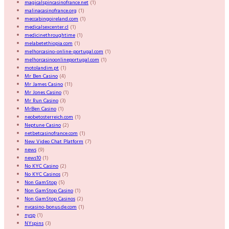
magicalspincasinofrance.net
(1)
malinacasinofrance.org
(1)
meccabingoireland.com
(1)
medicalsexcenter.cl
(1)
medicinethroughtime
(1)
melabetethiopia.com
(1)
melhorcasino-online-portugal.com
(1)
melhorcasinoonlineportugal.com
(1)
motolandim.pt
(1)
Mr Ben Casino
(4)
Mr James Casino
(11)
Mr Jones Casino
(1)
Mr Run Casino
(3)
MrBen Casino
(1)
neobetosterreich.com
(1)
Neptune Casino
(2)
netbetcasinofrance.com
(1)
New Video Chat Platform
(7)
news
(9)
news10
(1)
No KYC Casino
(2)
No KYC Casinos
(7)
Non GamStop
(5)
Non GamStop Casino
(1)
Non GamStop Casinos
(2)
nvcasino-bonus.de.com
(1)
nysp
(1)
NYspins
(3)