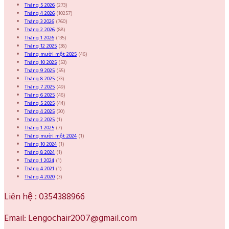
Tháng 5 2026
(273)
Tháng 4 2026
(10257)
Tháng 3 2026
(760)
Tháng 2 2026
(88)
Tháng 1 2026
(135)
Tháng 12 2025
(38)
Tháng mười một 2025
(46)
Tháng 10 2025
(53)
Tháng 9 2025
(55)
Tháng 8 2025
(33)
Tháng 7 2025
(49)
Tháng 6 2025
(46)
Tháng 5 2025
(44)
Tháng 4 2025
(30)
Tháng 2 2025
(1)
Tháng 1 2025
(7)
Tháng mười một 2024
(1)
Tháng 10 2024
(1)
Tháng 8 2024
(1)
Tháng 1 2024
(1)
Tháng 4 2021
(1)
Tháng 4 2020
(3)
Liên hệ : 0354388966
Email: Lengochair2007@gmail.com