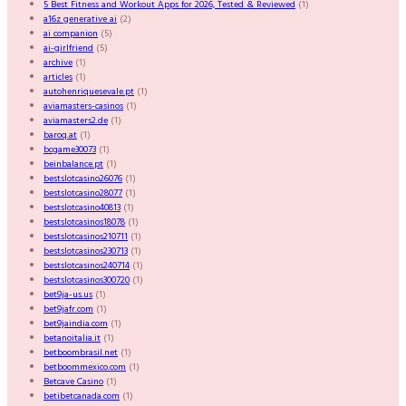
5 Best Fitness and Workout Apps for 2026, Tested & Reviewed
(1)
a16z generative ai
(2)
ai companion
(5)
ai-girlfriend
(5)
archive
(1)
articles
(1)
autohenriquesevale.pt
(1)
aviamasters-casinos
(1)
aviamasters2.de
(1)
baroq.at
(1)
bcgame30073
(1)
beinbalance.pt
(1)
bestslotcasino26076
(1)
bestslotcasino28077
(1)
bestslotcasino40813
(1)
bestslotcasinos18078
(1)
bestslotcasinos210711
(1)
bestslotcasinos230713
(1)
bestslotcasinos240714
(1)
bestslotcasinos300720
(1)
bet9ja-us.us
(1)
bet9jafr.com
(1)
bet9jaindia.com
(1)
betanoitalia.it
(1)
betboombrasil.net
(1)
betboommexico.com
(1)
Betcave Casino
(1)
betibetcanada.com
(1)