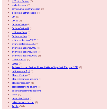
NYSpins Casino
(2)
oddsetde.com
(1)
odysseumcasinofrance.com
(1)
olybetcasinofrance.com
(1)
OM
(6)
OM cc
(6)
Online Casino
(8)
Online Casino N
(1)
online casinos
(1)
Online_casino
(1)
onlinebestcasino26072
(1)
onlinebestcasino5086
(1)
onlinecasinogame2089
(1)
onlinecasinogame25071
(1)
onlinecasinogame26072
(1)
Ozwin Casino
(2)
pages
(1)
Parhaat Uudet Kasinot Ilman Rekisteröitymistä Zimpler 2026
(1)
pelicancasino1.pl
(1)
Planet Casino
(1)
planet7casinofrance.com
(1)
playiogreece.com
(1)
plexbetcasinoitalia.com
(1)
pokerstarscasinofrance.com
(1)
posts
(2)
prontobetfi.com
(1)
pskcasinoaustria.com
(1)
Public
(504)