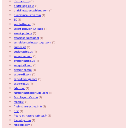
distriagro.co
(1)
draftkings-us.us
(1)
draftkingsdeutschland.com
(1)
duxcasinoaustria.com
(1)
EC
(1)
epicbetfi.com
(1)
Escort Babylon Chicago
(1)
escort projects
(1)
estacionaraucania.cl
(1)
estrelabetcasinoportugal.com
(1)
eurona.pt
(1)
euslotcasino.us
(1)
evospinau.com
(1)
evospincasino.us
(1)
evospindk.com
(1)
evospinnl.com
(1)
expektdk.com
(1)
expektsverige.com
(1)
expektus.us
(1)
fabius.pt
(1)
fairspincasinoportugal.com
(1)
Fast Payout Casino
(1)
fenedi.cl
(1)
findmsinteractive.info
(1)
first
(1)
fleurs-et-nature-saintes.fr
(1)
fonbetge.com
(1)
fonbetpl.com
(1)