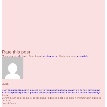
Rate this post
Mục nhập này đã được đăng trong
Uncategorized
. Đánh dấu trang
permalink
.
lehai001
Быстрая регистрация: Процесс регистрации в Пинап занимает не более двух минут
Быстрая регистрация: Процесс регистрации в Пинап занимает не более двух минут
About
Lorem ipsum dolor sit amet, consectetuer adipiscing elit, sed diam nonummy nibh euismod
tincidunt.
Latest Posts