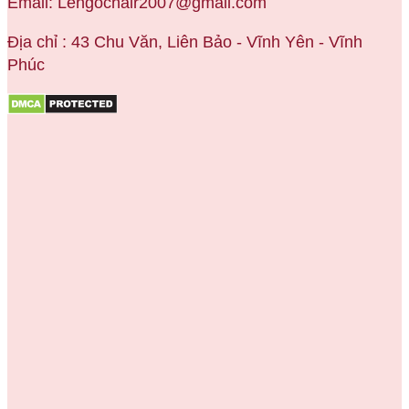
Email: Lengochair2007@gmail.com
Địa chỉ : 43 Chu Văn, Liên Bảo - Vĩnh Yên - Vĩnh
Phúc