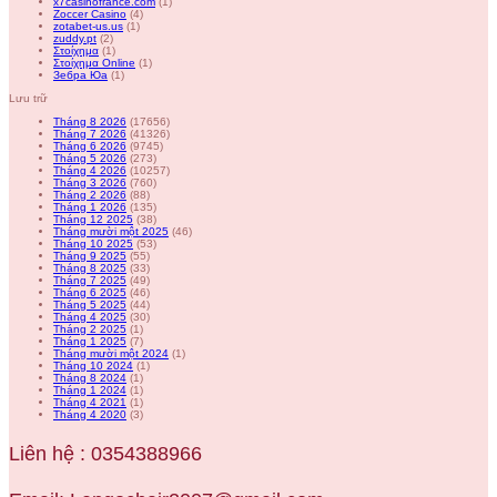
x7casinofrance.com
(1)
Zoccer Casino
(4)
zotabet-us.us
(1)
zuddy.pt
(2)
Στοίχημα
(1)
Στοίχημα Online
(1)
Зебра Юа
(1)
Lưu trữ
Tháng 8 2026
(17656)
Tháng 7 2026
(41326)
Tháng 6 2026
(9745)
Tháng 5 2026
(273)
Tháng 4 2026
(10257)
Tháng 3 2026
(760)
Tháng 2 2026
(88)
Tháng 1 2026
(135)
Tháng 12 2025
(38)
Tháng mười một 2025
(46)
Tháng 10 2025
(53)
Tháng 9 2025
(55)
Tháng 8 2025
(33)
Tháng 7 2025
(49)
Tháng 6 2025
(46)
Tháng 5 2025
(44)
Tháng 4 2025
(30)
Tháng 2 2025
(1)
Tháng 1 2025
(7)
Tháng mười một 2024
(1)
Tháng 10 2024
(1)
Tháng 8 2024
(1)
Tháng 1 2024
(1)
Tháng 4 2021
(1)
Tháng 4 2020
(3)
Liên hệ : 0354388966