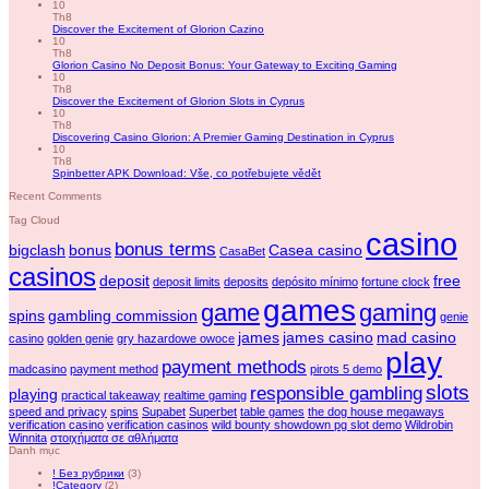
10
Th8
Discover the Excitement of Glorion Cazino
10
Th8
Glorion Casino No Deposit Bonus: Your Gateway to Exciting Gaming
10
Th8
Discover the Excitement of Glorion Slots in Cyprus
10
Th8
Discovering Casino Glorion: A Premier Gaming Destination in Cyprus
10
Th8
Spinbetter APK Download: Vše, co potřebujete vědět
Recent Comments
Tag Cloud
casino
bonus terms
bigclash
bonus
Casea casino
CasaBet
casinos
deposit
free
deposit limits
deposits
depósito mínimo
fortune clock
games
game
gaming
spins
gambling commission
genie
james
james casino
mad casino
casino
golden genie
gry hazardowe owoce
play
payment methods
madcasino
payment method
pirots 5 demo
slots
responsible gambling
playing
practical takeaway
realtime gaming
speed and privacy
spins
Supabet
Superbet
table games
the dog house megaways
verification casino
verification casinos
wild bounty showdown pg slot demo
Wildrobin
Winnita
στοιχήματα σε αθλήματα
Danh mục
! Без рубрики
(3)
!Category
(2)