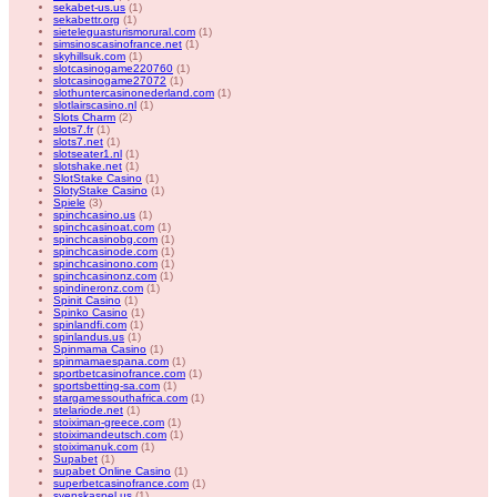
sekabet-us.us
(1)
sekabettr.org
(1)
sieteleguasturismorural.com
(1)
simsinoscasinofrance.net
(1)
skyhillsuk.com
(1)
slotcasinogame220760
(1)
slotcasinogame27072
(1)
slothuntercasinonederland.com
(1)
slotlairscasino.nl
(1)
Slots Charm
(2)
slots7.fr
(1)
slots7.net
(1)
slotseater1.nl
(1)
slotshake.net
(1)
SlotStake Casino
(1)
SlotyStake Casino
(1)
Spiele
(3)
spinchcasino.us
(1)
spinchcasinoat.com
(1)
spinchcasinobg.com
(1)
spinchcasinode.com
(1)
spinchcasinono.com
(1)
spinchcasinonz.com
(1)
spindineronz.com
(1)
Spinit Casino
(1)
Spinko Casino
(1)
spinlandfi.com
(1)
spinlandus.us
(1)
Spinmama Casino
(1)
spinmamaespana.com
(1)
sportbetcasinofrance.com
(1)
sportsbetting-sa.com
(1)
stargamessouthafrica.com
(1)
stelariode.net
(1)
stoiximan-greece.com
(1)
stoiximandeutsch.com
(1)
stoiximanuk.com
(1)
Supabet
(1)
supabet Online Casino
(1)
superbetcasinofrance.com
(1)
svenskaspel.us
(1)