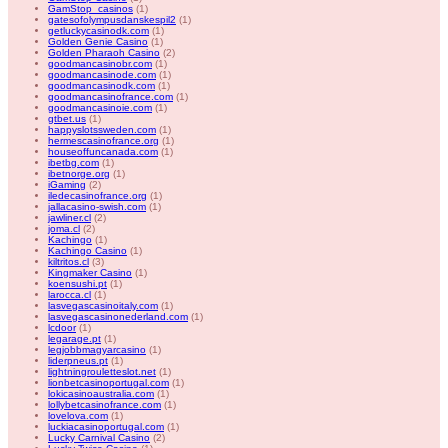
GamStop_casinos
(1)
gatesofolympusdanskespil2
(1)
getluckycasinodk.com
(1)
Golden Genie Casino
(1)
Golden Pharaoh Casino
(2)
goodmancasinobr.com
(1)
goodmancasinode.com
(1)
goodmancasinodk.com
(1)
goodmancasinofrance.com
(1)
goodmancasinoie.com
(1)
gtbet.us
(1)
happyslotssweden.com
(1)
hermescasinofrance.org
(1)
houseoffuncanada.com
(1)
ibetbg.com
(1)
ibetnorge.org
(1)
iGaming
(2)
iledecasinofrance.org
(1)
jallacasino-swish.com
(1)
jawliner.cl
(2)
joma.cl
(2)
Kachingo
(1)
Kachingo Casino
(1)
kiltritos.cl
(3)
Kingmaker Casino
(1)
koensushi.pt
(1)
larocca.cl
(1)
lasvegascasinoitaly.com
(1)
lasvegascasinonederland.com
(1)
lcdoor
(1)
legarage.pt
(1)
legjobbmagyarcasino
(1)
liderpneus.pt
(1)
lightningrouletteslot.net
(1)
lionbetcasinoportugal.com
(1)
lokicasinoaustralia.com
(1)
lollybetcasinofrance.com
(1)
lovelova.com
(1)
luckiacasinoportugal.com
(1)
Lucky Carnival Casino
(2)