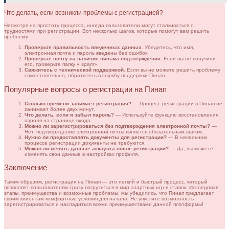
Что делать, если возникли проблемы с регистрацией?
Несмотря на простоту процесса, иногда пользователи могут сталкиваться с
трудностями при регистрации. Вот несколько шагов, которые помогут вам решить
проблему:
Проверьте правильность введенных данных
. Убедитесь, что имя,
электронная почта и пароль введены без ошибок.
Проверьте почту на наличие письма подтверждения
. Если вы не получили
его, проверьте папку « spam».
Свяжитесь с технической поддержкой
. Если вы не можете решить проблему
самостоятельно, обратитесь в службу поддержки Пинап.
Популярные вопросы о регистрации на Пинап
Сколько времени занимает регистрация?
— Процесс регистрации в Пинап не
занимает более двух минут.
Что делать, если я забыл пароль?
— Используйте функцию восстановления
пароля на странице входа.
Можно ли зарегистрироваться без подтверждения электронной почты?
—
Нет, подтверждение электронной почты является обязательным шагом.
Нужно ли предоставлять документы для регистрации?
— В начальном
процессе регистрации документы не требуются.
Можно ли менять данные аккаунта после регистрации?
— Да, вы можете
изменять свои данные в настройках профиля.
Заключение
Таким образом, регистрация на Пинап — это легкий и быстрый процесс, который
позволяет пользователям сразу погрузиться в мир азартных игр и ставок. Исследовав
этапы, преимущества и возможные проблемы, мы убедились, что Пинап предлагает
своим клиентам комфортные условия для начала. Не упустите возможность
зарегистрироваться и насладиться всеми преимуществами данной платформы!