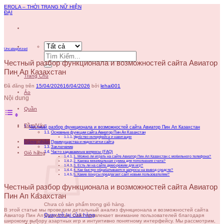
Chuyển
EROLA – THỜI TRANG NỮ HIỆN
đến
ĐẠI
nội
dung
Uncategorized
Tìm
kiếm:
Честный разбор функционала и возможностей сайта Авиатор
Пин Ап Казахстан
Trang Chủ
Đã đăng trên
15/04/2026
16/04/2026
bởi
lehai001
Áo
Nội dung
Quần
Đầm/Váy
Честный разбор функционала и возможностей сайта Авиатор Пин Ап Казахстан
Основные функции сайта Авиатор Пин Ап Казахстан
Удобство интерфейса и навигации
Преимущества и недостатки сайта
Đăng nhập
Заключение
Часто задаваемые вопросы (FAQ)
Giỏ hàng
1. Можно ли играть на сайте Авиатор Пин Ап Казахстан с мобильного телефона?
2. Какова минимальная сумма для пополнения счета?
3. Есть ли на сайте демо-режим для игр?
4. Как быстро обрабатываются запросы на вывод средств?
5. Какие бонусы предлагает сайт новым пользователям?
Честный разбор функционала и возможностей сайта Авиатор
Пин Ап Казахстан
Chưa có sản phẩm trong giỏ hàng.
В этой статье мы проведем детальный анализ функционала и возможностей сайта
Quay trở lại cửa hàng
Авиатор Пин Ап Казахстан. Сайт привлекает внимание пользователей благодаря
широкому выбору азартных игр и интуитивно понятному интерфейсу. Мы рассмотрим,