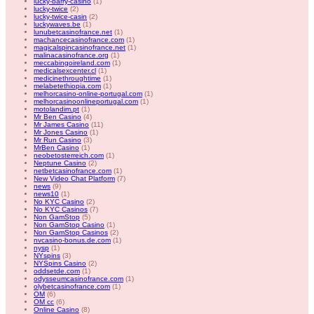
lucky-barry-casino
(1)
lucky-twice
(2)
lucky-twice-casin
(2)
luckywaves.be
(1)
lunubetcasinofrance.net
(1)
machancecasinofrance.com
(1)
magicalspincasinofrance.net
(1)
malinacasinofrance.org
(1)
meccabingoireland.com
(1)
medicalsexcenter.cl
(1)
medicinethroughtime
(1)
melabetethiopia.com
(1)
melhorcasino-online-portugal.com
(1)
melhorcasinoonlineportugal.com
(1)
motolandim.pt
(1)
Mr Ben Casino
(4)
Mr James Casino
(11)
Mr Jones Casino
(1)
Mr Run Casino
(3)
MrBen Casino
(1)
neobetosterreich.com
(1)
Neptune Casino
(2)
netbetcasinofrance.com
(1)
New Video Chat Platform
(7)
news
(9)
news10
(1)
No KYC Casino
(2)
No KYC Casinos
(7)
Non GamStop
(5)
Non GamStop Casino
(1)
Non GamStop Casinos
(2)
nvcasino-bonus.de.com
(1)
nysp
(1)
NYspins
(3)
NYSpins Casino
(2)
oddsetde.com
(1)
odysseumcasinofrance.com
(1)
olybetcasinofrance.com
(1)
OM
(6)
OM cc
(6)
Online Casino
(8)