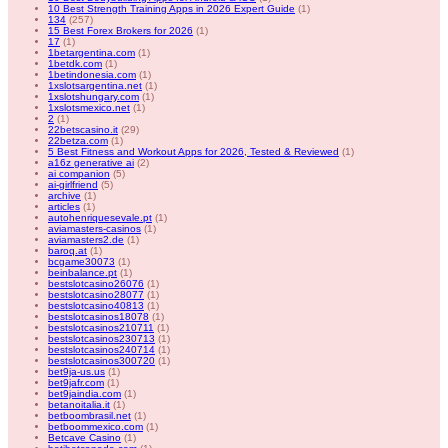
10 Best Strength Training Apps in 2026 Expert Guide
(1)
134
(257)
15 Best Forex Brokers for 2026
(1)
17
(1)
1betargentina.com
(1)
1betdk.com
(1)
1betindonesia.com
(1)
1xslotsargentina.net
(1)
1xslotshungary.com
(1)
1xslotsmexico.net
(1)
2
(1)
22betscasino.it
(29)
22betza.com
(1)
5 Best Fitness and Workout Apps for 2026, Tested & Reviewed
(1)
a16z generative ai
(2)
ai companion
(5)
ai-girlfriend
(5)
archive
(1)
articles
(1)
autohenriquesevale.pt
(1)
aviamasters-casinos
(1)
aviamasters2.de
(1)
baroq.at
(1)
bcgame30073
(1)
beinbalance.pt
(1)
bestslotcasino26076
(1)
bestslotcasino28077
(1)
bestslotcasino40813
(1)
bestslotcasinos18078
(1)
bestslotcasinos210711
(1)
bestslotcasinos230713
(1)
bestslotcasinos240714
(1)
bestslotcasinos300720
(1)
bet9ja-us.us
(1)
bet9jafr.com
(1)
bet9jaindia.com
(1)
betanoitalia.it
(1)
betboombrasil.net
(1)
betboommexico.com
(1)
Betcave Casino
(1)