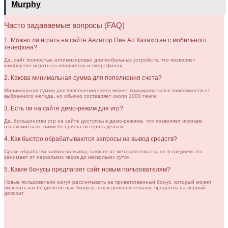
Murphy
Часто задаваемые вопросы (FAQ)
1. Можно ли играть на сайте Авиатор Пин Ап Казахстан с мобильного
телефона?
Да, сайт полностью оптимизирован для мобильных устройств, что позволяет
комфортно играть на планшетах и смартфонах.
2. Какова минимальная сумма для пополнения счета?
Минимальная сумма для пополнения счета может варьироваться в зависимости от
выбранного метода, но обычно составляет около 1000 тенге.
3. Есть ли на сайте демо-режим для игр?
Да, большинство игр на сайте доступны в демо-режиме, что позволяет игрокам
ознакомиться с ними без риска потерять деньги.
4. Как быстро обрабатываются запросы на вывод средств?
Сроки обработки заявок на вывод зависят от методов оплаты, но в среднем это
занимает от нескольких часов до нескольких суток.
5. Какие бонусы предлагает сайт новым пользователям?
Новые пользователи могут рассчитывать на приветственный бонус, который может
включать как бездепозитные бонусы, так и дополнительные проценты на первый
депозит.