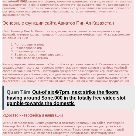
Giỏ hàng
что именно предлагает платформа, каковы ее преимущества и недостатки, а также как
она выделяется на фоне конкурентов. Изучив это, вы сможете принять обоснованное
решение о том, стоит ли использовать этот сайт для онлайн-развлечений. Кроме того,
мы предложим вам уникальную информацию, которая поможет лучше понять
функционал сайта.
Основные функции сайта Авиатор Пин Ап Казахстан
Сайт Авиатор Пин Ап Казахстан предоставляет пользователям широкий набор
функций, которые делают процесс игры максимально комфортным. Ниже рассмотрим
основные из них:
Регистрация и вход
Разнообразие игр
Бонусная программа
Безопасность и лицензирование
Клиентская поддержка
Регистрация на сайте является быстрой и интуитивно понятной. Пользователи могут
создать аккаунт всего за несколько минут, указав личные данные и выбрав удобный
способ пополнения счета. Платформа предлагает разнообразие игр, включая слоты,
настольные игры и live-казино, что удовлетворяет потребности разных типов игроков.
Бонусная программа также очень привлекательна, предлагая новым пользователям
приветственный бонус, а постоянным клиентам – акции и специальные предложения.
Quan Tâm
Out-of six�7pm, next strike the floors
having around $one,000 in the totally free video slot
gamble-towards the domestic
Удобство интерфейса и навигации
Многие пользователи ценят удобство и простоту навигации на сайте. Интерфейс
Авиатор Пин Ап Казахстан интуитивно понятен и предоставляет доступ ко всем
основным функциям всего в нескольких кликах. Также стоит выделить адаптивный
дизайн сайта, который позволяет комфортно использовать платформу как с