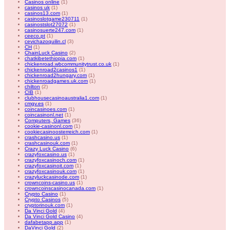
Casinos online
(1)
casinos uk
(1)
casinos13.com
(1)
casinoslotgame230711
(1)
casinostslot27072
(1)
casinosuerte247.com
(1)
ceeco.pt
(1)
cevichazoquilin.cl
(3)
CH
(1)
ChainLuck Casino
(2)
chatkibetethiopia.com
(1)
chickenroad.wbcommunitytrust.co.uk
(1)
chickenroad2casinos1
(1)
chickenroad2hungary.com
(1)
chickenroadgames.uk.com
(1)
chilton
(2)
CIB
(1)
clubhousecasinoaustralia1.com
(1)
cmgv.es
(1)
coincasinoes.com
(1)
coincasinonl.net
(1)
Computers, Games
(36)
cookie-casinonl.com
(1)
cookiecasinoosterreich.com
(1)
crashcasino.us
(1)
crashcasinouk.com
(1)
Crazy Luck Casino
(6)
crazyfoxcasino.us
(1)
crazyfoxcasinoch.com
(1)
crazyfoxcasinoit.com
(1)
crazyfoxcasinouk.com
(1)
crazyluckcasinode.com
(1)
crowncoins-casino.us
(1)
crowncoinscasinocanada.com
(1)
Crypto Casino
(1)
Crypto Casinos
(5)
cryptorinouk.com
(1)
Da Vinci Gold
(4)
Da Vinci Gold Casino
(4)
dafabetapp.app
(1)
DaVinci Gold
(2)