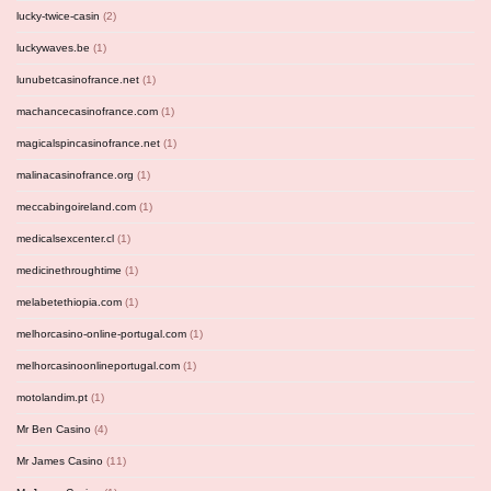
lucky-twice-casin
(2)
luckywaves.be
(1)
lunubetcasinofrance.net
(1)
machancecasinofrance.com
(1)
magicalspincasinofrance.net
(1)
malinacasinofrance.org
(1)
meccabingoireland.com
(1)
medicalsexcenter.cl
(1)
medicinethroughtime
(1)
melabetethiopia.com
(1)
melhorcasino-online-portugal.com
(1)
melhorcasinoonlineportugal.com
(1)
motolandim.pt
(1)
Mr Ben Casino
(4)
Mr James Casino
(11)