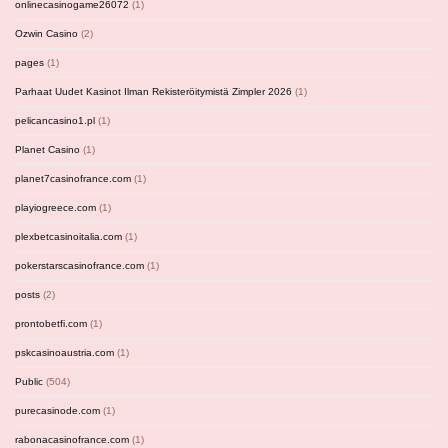
onlinecasinogame26072
(1)
Ozwin Casino
(2)
pages
(1)
Parhaat Uudet Kasinot Ilman Rekisteröitymistä Zimpler 2026
(1)
pelicancasino1.pl
(1)
Planet Casino
(1)
planet7casinofrance.com
(1)
playiogreece.com
(1)
plexbetcasinoitalia.com
(1)
pokerstarscasinofrance.com
(1)
posts
(2)
prontobetfi.com
(1)
pskcasinoaustria.com
(1)
Public
(504)
purecasinode.com
(1)
rabonacasinofrance.com
(1)