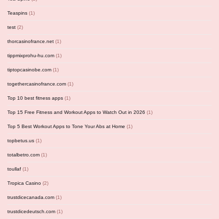
Teaspins
(1)
test
(2)
thorcasinofrance.net
(1)
tippmixprohu-hu.com
(1)
tiptopcasinobe.com
(1)
togethercasinofrance.com
(1)
Top 10 best fitness apps
(1)
Top 15 Free Fitness and Workout Apps to Watch Out in 2026
(1)
Top 5 Best Workout Apps to Tone Your Abs at Home
(1)
topbetus.us
(1)
totalbetro.com
(1)
toullaf
(1)
Tropica Casino
(2)
trustdicecanada.com
(1)
trustdicedeutsch.com
(1)