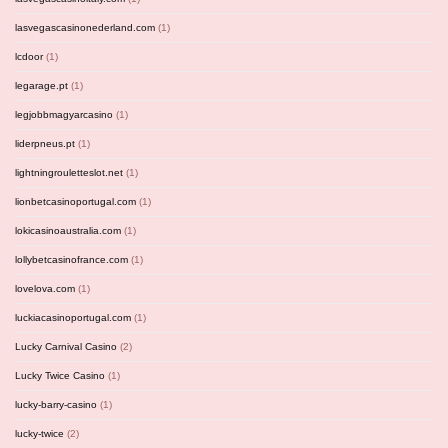
lasvegascasinonederland.com
(1)
lcdoor
(1)
legarage.pt
(1)
legjobbmagyarcasino
(1)
liderpneus.pt
(1)
lightningrouletteslot.net
(1)
lionbetcasinoportugal.com
(1)
lokicasinoaustralia.com
(1)
lollybetcasinofrance.com
(1)
lovelova.com
(1)
luckiacasinoportugal.com
(1)
Lucky Carnival Casino
(2)
Lucky Twice Casino
(1)
lucky-barry-casino
(1)
lucky-twice
(2)