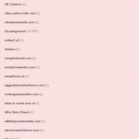
UK Casinos
(1)
ultra-casino-chile.com
(1)
ultrabetaustralia.com
(1)
Uncategorized
(74.557)
unibet1.pl
(1)
Velwins
(1)
verajohnbrasil.com
(1)
verajohnsweden.com
(1)
verajohnus.us
(1)
viggoslotscasinofrance.com
(1)
vortexgamesonline.com
(1)
what to name your ai
(1)
Why Slots Charm
(1)
wildtokyocasinoitalia.com
(1)
winnercasinofrance.com
(1)