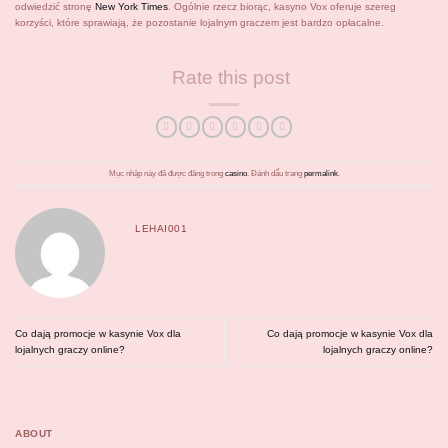
odwiedzić stronę
New York Times
. Ogólnie rzecz biorąc, kasyno Vox oferuje szereg
korzyści, które sprawiają, że pozostanie lojalnym graczem jest bardzo opłacalne.
Rate this post
Mục nhập này đã được đăng trong
casino
. Đánh dấu trang
permalink
.
LEHAI001
Co dają promocje w kasynie Vox dla
Co dają promocje w kasynie Vox dla
lojalnych graczy online?
lojalnych graczy online?
ABOUT