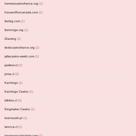
hermescasinofrance.org
(1)
houseoffuncanada.com
(1)
ibetbg.com
(1)
ibetnorge.org
(1)
iGaming
(2)
iledecasinofrance.org
(1)
jallacasino-swish.com
(1)
jawliner.cl
(2)
joma.cl
(2)
Kachingo
(1)
Kachingo Casino
(1)
kiltritos.cl
(3)
Kingmaker Casino
(1)
koensushi.pt
(1)
larocca.cl
(1)
lasvegascasinoitaly.com
(1)