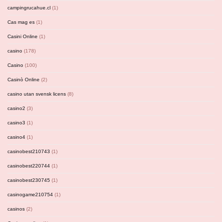
campingrucahue.cl
(1)
Cas mag es
(1)
Casini Online
(1)
casino
(178)
Casino
(100)
Casinò Online
(2)
casino utan svensk licens
(8)
casino2
(3)
casino3
(1)
casino4
(1)
casinobest210743
(1)
casinobest220744
(1)
casinobest230745
(1)
casinogame210754
(1)
casinos
(2)