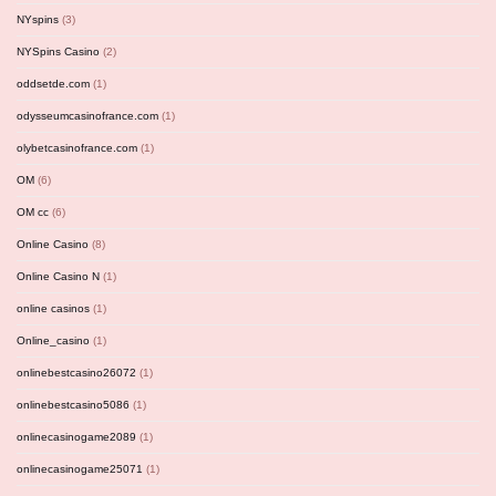
NYspins
(3)
NYSpins Casino
(2)
oddsetde.com
(1)
odysseumcasinofrance.com
(1)
olybetcasinofrance.com
(1)
OM
(6)
OM cc
(6)
Online Casino
(8)
Online Casino N
(1)
online casinos
(1)
Online_casino
(1)
onlinebestcasino26072
(1)
onlinebestcasino5086
(1)
onlinecasinogame2089
(1)
onlinecasinogame25071
(1)