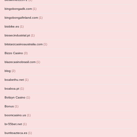
bingobongadk.com
(1)
bingobongafinland.com
(1)
biobike.es
(1)
biosecindustrial.pt
(1)
bitstarzcasinoaustralia.com
(1)
Bizzo Casino
(3)
blazecasinobrasil.com
(1)
blog
(2)
boabethu.net
(1)
boaboa.pt
(1)
Bolizyn Casino
(1)
Bonus
(1)
boomcasino.us
(1)
br-55bet.net
(1)
burritoazteca.es
(1)