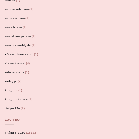
Winnita
(1)
winzcanada.com
(1)
winzindia.com
(1)
wwinch.com
(1)
wwinslovenija.com
(1)
www.praxis-dilly.de
(1)
x7casinofrance.com
(1)
Zoccer Casino
(4)
zotabet-us.us
(1)
zuddy.pt
(2)
Στοίχημα
(1)
Στοίχημα Online
(1)
Зебра Юа
(1)
LƯU TRỮ
Tháng 8 2026
(13172)