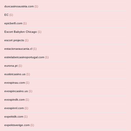
duxcasinoaustria.com
(1)
EC
(1)
epicbetfi.com
(1)
Escort Babylon Chicago
(1)
escort projects
(1)
estacionaraucania.cl
(1)
estrelabetcasinoportugal.com
(1)
eurona.pt
(1)
euslotcasino.us
(1)
evospinau.com
(1)
evospincasino.us
(1)
evospindk.com
(1)
evospinnl.com
(1)
expektdk.com
(1)
expektsverige.com
(1)