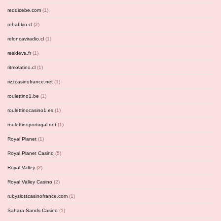
reddicebe.com
(1)
rehabkin.cl
(2)
reloncaviradio.cl
(1)
resideva.fr
(1)
ritmolatino.cl
(1)
rizzcasinofrance.net
(1)
roulettino1.be
(1)
roulettinocasino1.es
(1)
roulettinoportugal.net
(1)
Royal Planet
(1)
Royal Planet Casino
(5)
Royal Valley
(2)
Royal Valley Casino
(2)
rubyslotscasinofrance.com
(1)
Sahara Sands Casino
(1)