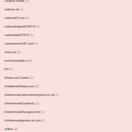
Casinos online
(1)
casinos uk
(1)
casinos13.com
(1)
casinoslotgame230711
(1)
casinostslot27072
(1)
casinosuerte247.com
(1)
ceeco.pt
(1)
cevichazoquilin.cl
(3)
CH
(1)
ChainLuck Casino
(2)
chatkibetethiopia.com
(1)
chickenroad.wbcommunitytrust.co.uk
(1)
chickenroad2casinos1
(1)
chickenroad2hungary.com
(1)
chickenroadgames.uk.com
(1)
chilton
(2)