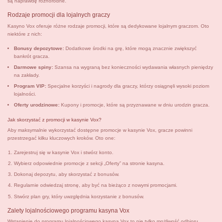
są naprawdę różnorodne.
Rodzaje promocji dla lojalnych graczy
Kasyno Vox oferuje różne rodzaje promocji, które są dedykowane lojalnym graczom. Oto
niektóre z nich:
Bonusy depozytowe:
Dodatkowe środki na grę, które mogą znacznie zwiększyć
bankrót gracza.
Darmowe spiny:
Szansa na wygraną bez konieczności wydawania własnych pieniędzy
na zakłady.
Program VIP:
Specjalne korzyści i nagrody dla graczy, którzy osiągnęli wysoki poziom
lojalności.
Oferty urodzinowe:
Kupony i promocje, które są przyznawane w dniu urodzin gracza.
Jak skorzystać z promocji w kasynie Vox?
Aby maksymalnie wykorzystać dostępne promocje w kasynie Vox, gracze powinni
przestrzegać kilku kluczowych kroków. Oto one:
Zarejestruj się w kasynie Vox i stwórz konto.
Wybierz odpowiednie promocje z sekcji „Oferty” na stronie kasyna.
Dokonaj depozytu, aby skorzystać z bonusów.
Regularnie odwiedzaj stronę, aby być na bieżąco z nowymi promocjami.
Stwórz plan gry, który uwzględnia korzystanie z bonusów.
Zalety lojalnościowego programu kasyna Vox
Wstąpienie do programu lojalnościowego kasyna Vox to nie tylko możliwość odbioru