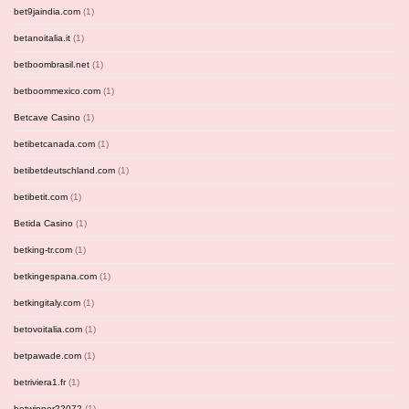
bet9jaindia.com
(1)
betanoitalia.it
(1)
betboombrasil.net
(1)
betboommexico.com
(1)
Betcave Casino
(1)
betibetcanada.com
(1)
betibetdeutschland.com
(1)
betibetit.com
(1)
Betida Casino
(1)
betking-tr.com
(1)
betkingespana.com
(1)
betkingitaly.com
(1)
betovoitalia.com
(1)
betpawade.com
(1)
betriviera1.fr
(1)
betwinner22072
(1)