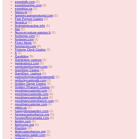
expektdk.com
(1)
expektsverige.com
(1)
expektus.us
(1)
fabius.pt
(1)
fairspincasinoportugal.com
(1)
Fast Payout Casino
(1)
fenedi.cl
(1)
findmsinteractive.info
(1)
first
(1)
fleurs-et-nature-saintes.fr
(1)
fonbetge.com
(1)
fonbetpl.com
(1)
Forex News
(3)
forotractor.com
(2)
Fortune Clock Casino
(1)
fr
(1)
Gambling
(5)
Gamestop casinos
(1)
gaminatorcz.com
(1)
gaminatorhungary.com
(1)
GamStop Casino
(1)
GamStop_casinos
(1)
gatesofolympusdanskespil2
(1)
getluckycasinodk.com
(1)
Golden Genie Casino
(1)
Golden Pharaoh Casino
(2)
goodmancasinobr.com
(1)
goodmancasinode.com
(1)
goodmancasinodk.com
(1)
goodmancasinofrance.com
(1)
goodmancasinoie.com
(1)
gtbet.us
(1)
happyslotssweden.com
(1)
hermescasinofrance.org
(1)
houseoffuncanada.com
(1)
ibetbg.com
(1)
ibetnorge.org
(1)
iGaming
(2)
iledecasinofrance.org
(1)
jallacasino-swish.com
(1)
jawliner.cl
(2)