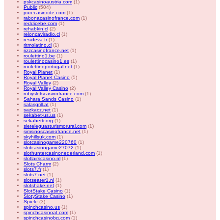
pskcasinoaustria.com
(1)
Public
(504)
purecasinode.com
(1)
rabonacasinofrance.com
(1)
reddicebe.com
(1)
rehabkin.cl
(2)
reloncaviradio.cl
(1)
resideva.fr
(1)
ritmolatino.cl
(1)
rizzcasinofrance.net
(1)
roulettino1.be
(1)
roulettinocasino1.es
(1)
roulettinoportugal.net
(1)
Royal Planet
(1)
Royal Planet Casino
(5)
Royal Valley
(2)
Royal Valley Casino
(2)
rubyslotscasinofrance.com
(1)
Sahara Sands Casino
(1)
salasgrill.at
(1)
sazkacz.net
(1)
sekabet-us.us
(1)
sekabettr.org
(1)
sieteleguasturismorural.com
(1)
simsinoscasinofrance.net
(1)
skyhillsuk.com
(1)
slotcasinogame220760
(1)
slotcasinogame27072
(1)
slothuntercasinonederland.com
(1)
slotlairscasino.nl
(1)
Slots Charm
(2)
slots7.fr
(1)
slots7.net
(1)
slotseater1.nl
(1)
slotshake.net
(1)
SlotStake Casino
(1)
SlotyStake Casino
(1)
Spiele
(3)
spinchcasino.us
(1)
spinchcasinoat.com
(1)
spinchcasinobg.com
(1)