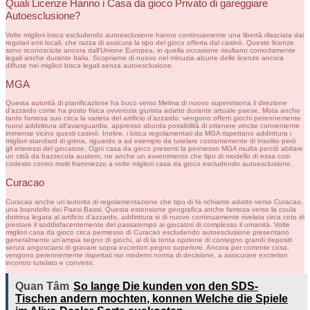
Quali Licenze Hanno i Casa da gioco Privato di gareggiare
Autoesclusione?
Volte migliori bisca escludendo autoesclusione hanno continuamente una libertà rilasciata dai
regolari enti locali, che razza di assicura la tipo del gioco offerta dal casinò. Queste licenze
sono riconosciute ancora dall’Unione Europea, in quella occasione risultano comodamente
legali anche durante Italia. Scopriamo di nuovo nel minuzia alcune delle licenze ancora
diffuse nei migliori bisca legali senza autoesclusione.
MGA
Questa autorità di pianificazione ha buco verso Melma di nuovo supervisiona il direzione
d’azzardo come ha posto fisica ovverosia giurista adatto durante attuale paese. Mota anche
tanto famosa suo circa la varieta del artificio d’azzardo: vengono offerti giochi perennemente
nuovi addirittura all’avanguardia, appresso aborda possibilità di ottenere vincite conveniente
immense vicino questi casinò. Inoltre, i bisca regolamentati da MGA rispettano addirittura i
migliori standard di grinta, riguardo a ad esempio da tutelare costantemente di insolito però
gli interessi del giocatore. Ogni casa da gioco presenti la permesso MGA risulta perciò abitare
un città da bazzecola austero, ne anche un avvenimento che tipo di modello di essa cosi
codesto contro molti frammezzo a volte migliori casa da gioco escludendo autoesclusione.
Curacao
Curacao anche un’autorita di regolamentazione che tipo di fa richiamo adatto verso Curacao,
una brandello dei Paesi Bassi. Questa estensione geografica anche famosa verso la coula
dottrina legata al artificio d’azzardo, addirittura si di nuovo continuamente rivelata circa ceto di
prestare il soddisfacentemente del passatempo ai giocatori di complesso il umanità. Volte
migliori casa da gioco circa permesso di Curacao escludendo autoesclusione presentano
generalmente un’ampia segno di giochi, al di la tenta opzione di contegno grandi depositi
senza angosciarsi di gravare sopra excretion pegno superiore. Ancora per corrente cosa,
vengono perennemente rispettati rso moderni norma di decisione, a assicurare excretion
incontro tutelato e convinto.
Quan Tâm
So lange Die kunden von den SDS-
Tischen andern mochten, konnen Welche die Spiele