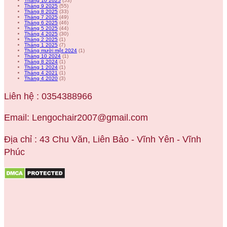
Tháng 10 2025
(53)
Tháng 9 2025
(55)
Tháng 8 2025
(33)
Tháng 7 2025
(49)
Tháng 6 2025
(46)
Tháng 5 2025
(44)
Tháng 4 2025
(30)
Tháng 2 2025
(1)
Tháng 1 2025
(7)
Tháng mười một 2024
(1)
Tháng 10 2024
(1)
Tháng 8 2024
(1)
Tháng 1 2024
(1)
Tháng 4 2021
(1)
Tháng 4 2020
(3)
Liên hệ : 0354388966
Email: Lengochair2007@gmail.com
Địa chỉ : 43 Chu Văn, Liên Bảo - Vĩnh Yên - Vĩnh
Phúc