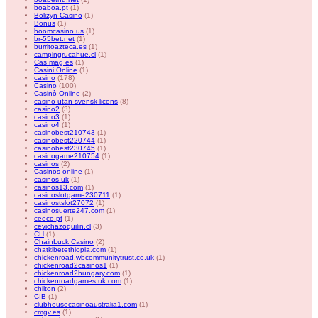
boaboa.pt
(1)
Bolizyn Casino
(1)
Bonus
(1)
boomcasino.us
(1)
br-55bet.net
(1)
burritoazteca.es
(1)
campingrucahue.cl
(1)
Cas mag es
(1)
Casini Online
(1)
casino
(178)
Casino
(100)
Casinò Online
(2)
casino utan svensk licens
(8)
casino2
(3)
casino3
(1)
casino4
(1)
casinobest210743
(1)
casinobest220744
(1)
casinobest230745
(1)
casinogame210754
(1)
casinos
(2)
Casinos online
(1)
casinos uk
(1)
casinos13.com
(1)
casinoslotgame230711
(1)
casinostslot27072
(1)
casinosuerte247.com
(1)
ceeco.pt
(1)
cevichazoquilin.cl
(3)
CH
(1)
ChainLuck Casino
(2)
chatkibetethiopia.com
(1)
chickenroad.wbcommunitytrust.co.uk
(1)
chickenroad2casinos1
(1)
chickenroad2hungary.com
(1)
chickenroadgames.uk.com
(1)
chilton
(2)
CIB
(1)
clubhousecasinoaustralia1.com
(1)
cmgv.es
(1)