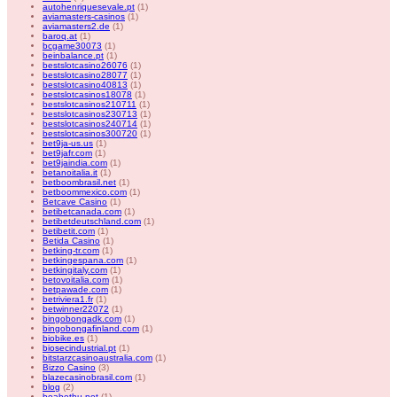
autohenriquesevale.pt
(1)
aviamasters-casinos
(1)
aviamasters2.de
(1)
baroq.at
(1)
bcgame30073
(1)
beinbalance.pt
(1)
bestslotcasino26076
(1)
bestslotcasino28077
(1)
bestslotcasino40813
(1)
bestslotcasinos18078
(1)
bestslotcasinos210711
(1)
bestslotcasinos230713
(1)
bestslotcasinos240714
(1)
bestslotcasinos300720
(1)
bet9ja-us.us
(1)
bet9jafr.com
(1)
bet9jaindia.com
(1)
betanoitalia.it
(1)
betboombrasil.net
(1)
betboommexico.com
(1)
Betcave Casino
(1)
betibetcanada.com
(1)
betibetdeutschland.com
(1)
betibetit.com
(1)
Betida Casino
(1)
betking-tr.com
(1)
betkingespana.com
(1)
betkingitaly.com
(1)
betovoitalia.com
(1)
betpawade.com
(1)
betriviera1.fr
(1)
betwinner22072
(1)
bingobongadk.com
(1)
bingobongafinland.com
(1)
biobike.es
(1)
biosecindustrial.pt
(1)
bitstarzcasinoaustralia.com
(1)
Bizzo Casino
(3)
blazecasinobrasil.com
(1)
blog
(2)
boabethu.net
(1)