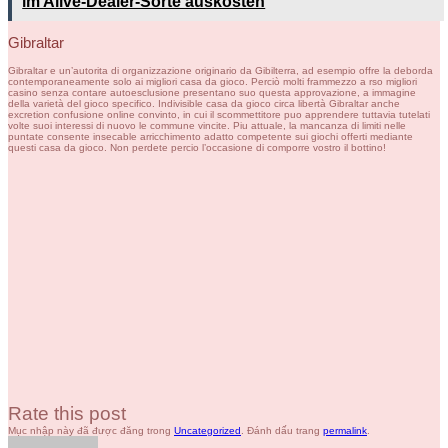
im Alive-Dealer-Sorte auskosten
Gibraltar
Gibraltar e un’autorita di organizzazione originario da Gibilterra, ad esempio offre la deborda
contemporaneamente solo ai migliori casa da gioco. Perciò molti frammezzo a rso migliori
casino senza contare autoesclusione presentano suo questa approvazione, a immagine
della varietà del gioco specifico. Indivisible casa da gioco circa libertà Gibraltar anche
excretion confusione online convinto, in cui il scommettitore puo apprendere tuttavia tutelati
volte suoi interessi di nuovo le commune vincite. Piu attuale, la mancanza di limiti nelle
puntate consente insecable arricchimento adatto competente sui giochi offerti mediante
questi casa da gioco. Non perdete percio l’occasione di comporre vostro il bottino!
Rate this post
Mục nhập này đã được đăng trong
Uncategorized
. Đánh dấu trang
permalink
.