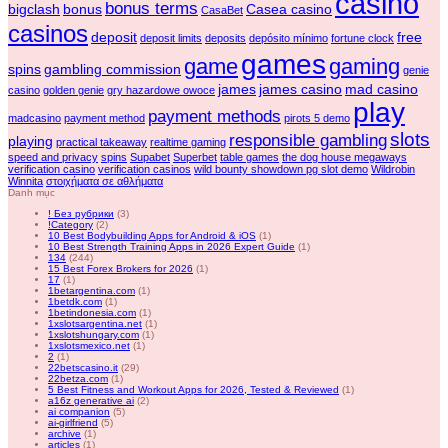
casino
bonus terms
bigclash
bonus
Casea casino
CasaBet
casinos
deposit
free
deposit limits
deposits
depósito mínimo
fortune clock
games
game
gaming
spins
gambling commission
genie
james
james casino
mad casino
casino
golden genie
gry hazardowe owoce
play
payment methods
madcasino
payment method
pirots 5 demo
slots
responsible gambling
playing
practical takeaway
realtime gaming
speed and privacy
spins
Supabet
Superbet
table games
the dog house megaways
verification casino
verification casinos
wild bounty showdown pg slot demo
Wildrobin
Winnita
στοιχήματα σε αθλήματα
Danh mục
! Без рубрики
(3)
!Category
(2)
10 Best Bodybuilding Apps for Android & iOS
(1)
10 Best Strength Training Apps in 2026 Expert Guide
(1)
134
(244)
15 Best Forex Brokers for 2026
(1)
17
(1)
1betargentina.com
(1)
1betdk.com
(1)
1betindonesia.com
(1)
1xslotsargentina.net
(1)
1xslotshungary.com
(1)
1xslotsmexico.net
(1)
2
(1)
22betscasino.it
(29)
22betza.com
(1)
5 Best Fitness and Workout Apps for 2026, Tested & Reviewed
(1)
a16z generative ai
(2)
ai companion
(5)
ai-girlfriend
(5)
archive
(1)
articles
(1)