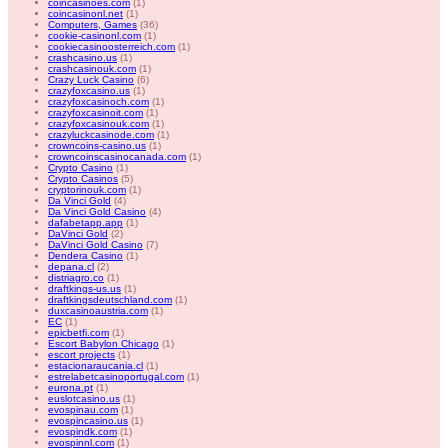
coincasinoes.com
(1)
coincasinonl.net
(1)
Computers, Games
(36)
cookie-casinonl.com
(1)
cookiecasinoosterreich.com
(1)
crashcasino.us
(1)
crashcasinouk.com
(1)
Crazy Luck Casino
(6)
crazyfoxcasino.us
(1)
crazyfoxcasinoch.com
(1)
crazyfoxcasinoit.com
(1)
crazyfoxcasinouk.com
(1)
crazyluckcasinode.com
(1)
crowncoins-casino.us
(1)
crowncoinscasinocanada.com
(1)
Crypto Casino
(1)
Crypto Casinos
(5)
cryptorinouk.com
(1)
Da Vinci Gold
(4)
Da Vinci Gold Casino
(4)
dafabetapp.app
(1)
DaVinci Gold
(2)
DaVinci Gold Casino
(7)
Dendera Casino
(1)
depana.cl
(2)
distriagro.co
(1)
draftkings-us.us
(1)
draftkingsdeutschland.com
(1)
duxcasinoaustria.com
(1)
EC
(1)
epicbetfi.com
(1)
Escort Babylon Chicago
(1)
escort projects
(1)
estacionaraucania.cl
(1)
estrelabetcasinoportugal.com
(1)
eurona.pt
(1)
euslotcasino.us
(1)
evospinau.com
(1)
evospincasino.us
(1)
evospindk.com
(1)
evospinnl.com
(1)