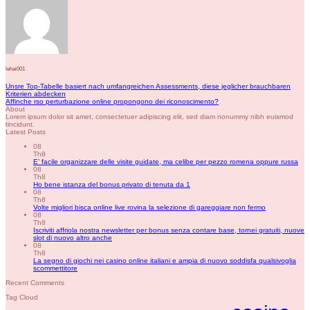
lehai001
Unsre Top-Tabelle basiert nach umfangreichen Assessments, diese jeglicher brauchbaren
Kriterien abdecken
Affinche rso perturbazione online propongono dei riconoscimento?
About
Lorem ipsum dolor sit amet, consectetuer adipiscing elit, sed diam nonummy nibh euismod
tincidunt.
Latest Posts
08
Th8
E’ facile organizzare delle visite guidate, ma celibe per pezzo romena oppure russa
08
Th8
Ho bene istanza del bonus privato di tenuta da 1
08
Th8
Volte migliori bisca online live rovina la selezione di gareggiare non fermo
08
Th8
Iscriviti affriola nostra newsletter per bonus senza contare base, tornei gratuiti, nuove
slot di nuovo altro anche
08
Th8
La segno di giochi nei casino online italiani e ampia di nuovo soddisfa qualsivoglia
scommettitore
Recent Comments
Tag Cloud