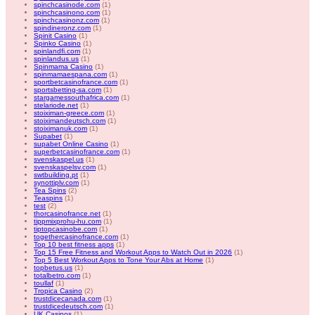
spinchcasinode.com
(1)
spinchcasinono.com
(1)
spinchcasinonz.com
(1)
spindineronz.com
(1)
Spinit Casino
(1)
Spinko Casino
(1)
spinlandfi.com
(1)
spinlandus.us
(1)
Spinmama Casino
(1)
spinmamaespana.com
(1)
sportbetcasinofrance.com
(1)
sportsbetting-sa.com
(1)
stargamessouthafrica.com
(1)
stelariode.net
(1)
stoiximan-greece.com
(1)
stoiximandeutsch.com
(1)
stoiximanuk.com
(1)
Supabet
(1)
supabet Online Casino
(1)
superbetcasinofrance.com
(1)
svenskaspel.us
(1)
svenskaspelsv.com
(1)
swtbuilding.pt
(1)
synottiplv.com
(1)
Tea Spins
(2)
Teaspins
(1)
test
(2)
thorcasinofrance.net
(1)
tippmixprohu-hu.com
(1)
tiptopcasinobe.com
(1)
togethercasinofrance.com
(1)
Top 10 best fitness apps
(1)
Top 15 Free Fitness and Workout Apps to Watch Out in 2026
(1)
Top 5 Best Workout Apps to Tone Your Abs at Home
(1)
topbetus.us
(1)
totalbetro.com
(1)
toullaf
(1)
Tropica Casino
(2)
trustdicecanada.com
(1)
trustdicedeutsch.com
(1)
UK Casinos
(1)