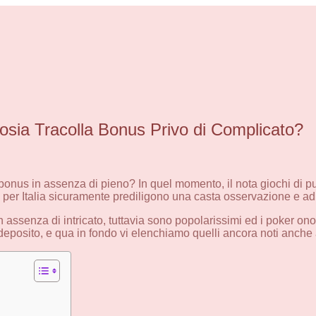
osia Tracolla Bonus Privo di Complicato?
 bonus in assenza di pieno? In quel momento, il nota giochi di 
 per Italia sicuramente prediligono una casta osservazione e ad
n assenza di intricato, tuttavia sono popolarissimi ed i poker 
eposito, e qua in fondo vi elenchiamo quelli ancora noti anche 