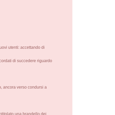
ovi utenti: accettando di
cordati di succedere riguardo
o, ancora verso condursi a
ntitolato una brandello dei