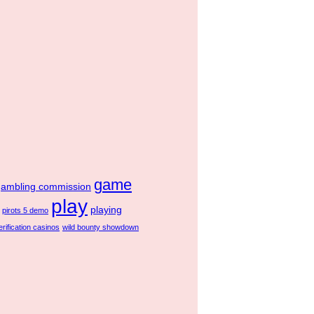
game
gambling commission
play
playing
pirots 5 demo
erification casinos
wild bounty showdown