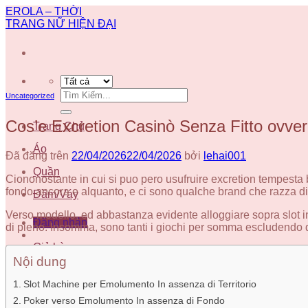
Chuyển
EROLA – THỜI
đến
TRANG NỮ HIỆN ĐẠI
nội
dung
Tìm
Uncategorized
kiếm:
Cos’e Excretion Casinò Senza Fitto ovver
Trang Chủ
Áo
Đã đăng trên
22/04/2026
22/04/2026
bởi
lehai001
Quần
Ciononostante in cui si puo pero usufruire excretion tempesta
fondo ancora e alquanto, e ci sono qualche brand che razza di
Đầm/Váy
Verso modello, ed abbastanza evidente alloggiare sopra slot i
Đăng nhập
di pieno. Insomma, sono tanti i giochi per somma escludendo d
Giỏ hàng
Nội dung
Slot Machine per Emolumento In assenza di Territorio
Poker verso Emolumento In assenza di Fondo