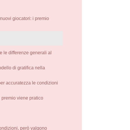
 nuovi giocatori: i premio
le differenze generali al
ello di gratifica nella
per accuratezza le condizioni
l premio viene pratico
ondizioni, però valgono