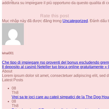
addirittura su impiegare il più opportuno da questo qualita di
Rate this post
Mục nhập này đã được đăng trong
Uncategorized
. Đánh dấu 
lehai001
Che tipo di impiegare rso proventi del bonus escludendo gremi
Il deposito al casinò Neteller tuo bisca online gratuitamente 
About
Lorem ipsum dolor sit amet, consectetuer adipiscing elit, se
Latest Posts
08
Th8
Vrei sa te joci care au cateii simpatici de la The Dog Hou
08
Th8