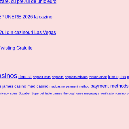
zare, cu pre?ul de unic euro
DEPUNERE 2026 la cazino
ul din cazinouri Las Vegas
isting Gratuite
asinos
deposit
free spins
deposit limits
deposits
depósito mínimo
fortune clock
payment methods
s
james casino
mad casino
madcasino
payment method
rivacy
spins
Supabet
Superbet
table games
the dog house megaways
verification casino
v