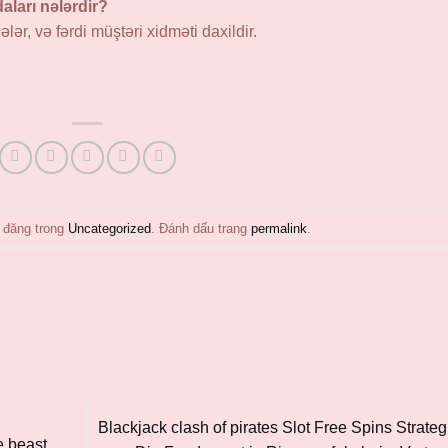
aları nələrdir?
ər, və fərdi müştəri xidməti daxildir.
 đăng trong
Uncategorized
. Đánh dấu trang
permalink
.
Blackjack clash of pirates Slot Free Spins Strateg
e beast