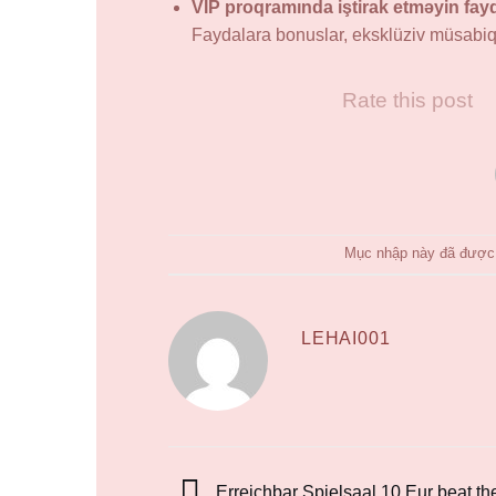
VIP proqramında iştirak etməyin fayd
Faydalara bonuslar, eksklüziv müsabiqəl
Rate this post
Mục nhập này đã được
LEHAI001
Erreichbar Spielsaal 10 Eur beat th