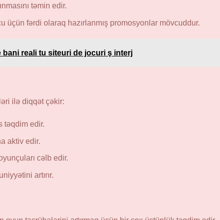
ınmasını təmin edir.
u üçün fərdi olaraq hazırlanmış promosyonlar mövcuddur.
ani reali tu siteuri de jocuri ş interj
ri ilə diqqət çəkir:
 təqdim edir.
a aktiv edir.
yunçuları cəlb edir.
iyyətini artırır.