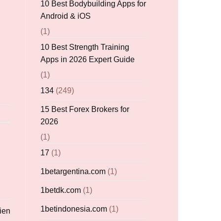
10 Best Bodybuilding Apps for
Android & iOS
(1)
10 Best Strength Training
Apps in 2026 Expert Guide
(1)
134
(249)
15 Best Forex Brokers for
2026
(1)
17
(1)
1betargentina.com
(1)
1betdk.com
(1)
1betindonesia.com
(1)
ien