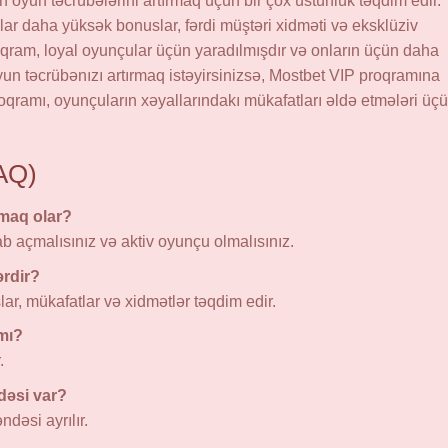
ın oyun təcrübələrini artırmaq üçün bir çox üstünlük təqdim edir.
ar daha yüksək bonuslar, fərdi müştəri xidməti və eksklüziv
qram, loyal oyunçular üçün yaradılmışdır və onların üçün daha
oyun təcrübənızı artırmaq istəyirsinizsə, Mostbet VIP proqramına
qramı, oyunçuların xəyallarındakı mükafatları əldə etmələri üç
FAQ)
maq olar?
açmalısınız və aktiv oyunçu olmalısınız.
ərdir?
lar, mükafatlar və xidmətlər təqdim edir.
mı?
.
dəsi var?
dəsi ayrılır.