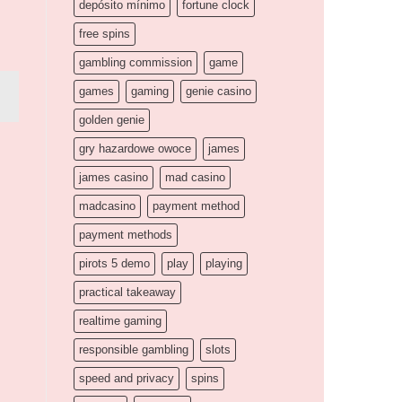
depósito mínimo
fortune clock
free spins
gambling commission
game
games
gaming
genie casino
golden genie
gry hazardowe owoce
james
james casino
mad casino
madcasino
payment method
payment methods
pirots 5 demo
play
playing
practical takeaway
realtime gaming
responsible gambling
slots
speed and privacy
spins