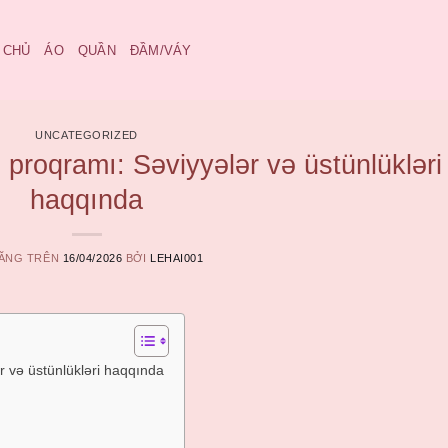
 CHỦ
ÁO
QUẦN
ĐẦM/VÁY
UNCATEGORIZED
 proqramı: Səviyyələr və üstünlükləri
haqqında
ĐĂNG TRÊN
16/04/2026
BỞI
LEHAI001
r və üstünlükləri haqqında