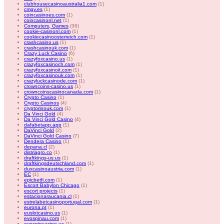
clubhousecasinoaustralia1.com
(1)
cmgv.es
(1)
coincasinoes.com
(1)
coincasinonl.net
(1)
Computers, Games
(36)
cookie-casinonl.com
(1)
cookiecasinoosterreich.com
(1)
crashcasino.us
(1)
crashcasinouk.com
(1)
Crazy Luck Casino
(6)
crazyfoxcasino.us
(1)
crazyfoxcasinoch.com
(1)
crazyfoxcasinoit.com
(1)
crazyfoxcasinouk.com
(1)
crazyluckcasinode.com
(1)
crowncoins-casino.us
(1)
crowncoinscasinocanada.com
(1)
Crypto Casino
(1)
Crypto Casinos
(4)
cryptorinouk.com
(1)
Da Vinci Gold
(4)
Da Vinci Gold Casino
(4)
dafabetapp.app
(1)
DaVinci Gold
(2)
DaVinci Gold Casino
(7)
Dendera Casino
(1)
depana.cl
(2)
distriagro.co
(1)
draftkings-us.us
(1)
draftkingsdeutschland.com
(1)
duxcasinoaustria.com
(1)
EC
(1)
epicbetfi.com
(1)
Escort Babylon Chicago
(1)
escort projects
(1)
estacionaraucania.cl
(1)
estrelabetcasinoportugal.com
(1)
eurona.pt
(1)
euslotcasino.us
(1)
evospinau.com
(1)
evospincasino.us
(1)