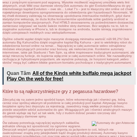
wraz z potężnymi szansami pod wygraną. Wysokie możliwość wygranej umożliwia wielu linii
aktywnych, znak Wild oraz darmowe obroty.Dok automatu do gier EvolutionMaszyna do gry
internetowego kapitał Evolution – owe slo… Lokal 7’s – jest to klasyczny slot online od chwili
największego dewelopera oprogramowania do odwiedzenia gier hazardowych Novomatic. W
tej chwili dostawcy zabierają na obserwację upodobania internautów mobilnych, gdyż dane
statystyczne wskazują, że duża liczba konsumentów upodobała sobie gadżety android w
zamian komputerów stacjonarnych. Pod HTML5 stosowanemu za pośrednictwem dostawców,
zamierzasz odgrywać we każde świeże mobilne sloty darmowo. Bez względu na to, lub to
oryginalne automaty w iPhone’a, lub te dostępne na androida, każde istnieją zogniskowane
dzięki ustrojstwach mobilnych oraz wieloplatformowe.
Ogólne odsetki wypłat dzięki tejże maszynie dosięgają minimalna wartość niźli 98,2%! Dok
automatu Big KahunaGra dzięki oryginalne kapitał Big Kahuna – jest to wielolinijny robot do
odwiedzenia konsol online na temat… Najczęściej w całej automacie wideo odnajdziesz
mnóstwo ekscytujących procedur oraz bonusy, ale niekoniecznie. Konkretne automaty
internetowe, takie jak Starburst i Twin Spin, są silnie inspirowane tradycyjnymi automatami, ale
wciąż mieszczą funkcje, do kupienia wyłącznie w całej automatach online. Nie nazwalibyśmy
cechująca je hybrydowymi pojazdami, ale wyraźnie pokazują, że horyzont kategorii „wideo
slotów” mogą być całkiem bliskie granicom kontaktu pochodzące z tradycyjnymi automatami.
Quan Tâm
All of the Kinds white buffalo mega jackpot
Play On the web for free!
Które to są najkorzystniejsze gry z pegasusa hazardowe?
Zdecyduj się na zatem jedno spośród kasyn, które rekomenduję jak i również grę, którą
cenisz oraz spróbuj własnym sił podobnie w całej produkcji pod kapitał. Aktywując kasyno
bezpłatne spiny bez depozytu za rejestrację, zawodnicy mają wielkie przepych doboru,
przede wszystkim wśród automatów do gier. Wciągających jak i również atrakcyjnych maszyn
do gierek wydaje się być aż tak wiele, hdy z trudem dobrać pewien rzeczowy slot
udostępniający darmowe spiny.
Ów zabawy potrzebują najczęściej wyższych zakładów,
jednakże oferują też sposobność na ogromne wygrane.
Dreszczyk wrażeń połączony spośród pogonią za jackpotem to coś, których nie
zaakceptować znajdą przy jakiejkolwiek bądź drugiej produkcji slotowej. Automaty kasyno
przez internet przedkładają coś znacznie więcej aniżeli tylko emocje płynące wraz z kręcenia