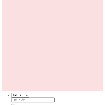
Tìm
kiếm: