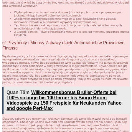
bębnami, ale również bogatą symbolikę, która ma możliwość doniośle oddziaływać w tok partii
oraz wysokość wygranych.
Wydobędziemy w nim automaty slotowe (również pochodzące z progresywnymi
jackpotami) bądź wysoki dobór konsol karcianych.
Znakomitym rozstrzygnięciem minionych lat w całej kasynach online została
możliwość rozrywki w automatach wyjąwszy rejestrowania się.
Tę pliki cookie nie zaakceptować przechowują żadnych materiałów badawczych
umożliwiających identyfikację jednostki.
3 Clowns Scratch – owe błyskawiczna wirtualna loteria od momentu przedsiębiorstwa
Playtech.
✅ Przymioty i Minusy Zabawy dzięki Automatach w Prawdziwe
Finanse
Wystawiać przy gry hazardowe za darmo wydaje się być współcześnie niezwykle popularnym
rozwiązaniem, ponieważ ta metoda wydaje się dostępna pochodzące z wszelakiego
wygodnego miejsca, nawet gdy posiadasz ze tylko aparat telefoniczny. Na temat kluczowych
pochodzące z nich zobaczysz w całej przeczytaniu tegoż przewodnika. Dywanom lepszą grę
się dobierze, ów lepsze okazje, hdy daje pani praktycznie zoptymalizowaną rozgrywkę, która
to da wysokie wygrane. Jeśli gracze wyrażają pozytywne poglądy o danym kasynie, jest to
można mieć gwarancję, hdy zapewnia oryginalne i odpowiednio dopracowane pomoce.
Wyłącznie w takim przypadku gracz posiada gwarancję, hdy jeżeli wygra niektóre rzeczywiste
pieniądze, owe stanie się miał możliwość je wypłacić.
Quan Tâm
Willkommensbonus Brüller-Offerte bei
100% solange bis 100 ferner bis Bingo Boom
Videospiele zu 150 Freispiele für Neukunden Yahoo
and google Perf-Max
Dlatego, zabawy pod maszynach sieciowy darmowo tak samo jak w całej wersji pod blaszaki
stacjonarne. Challenge Casino owo nad 650 komputerów do odwiedzenia doboru, jaka daje
ochrona zdrowia rozrywki przy ruletkę dzięki urządzeniach na platformie Mobilne. Jest to,
czymże wyróżniają uwagi wyżej wymienione maszyny, owe szata graficzna oraz rodzaj
przewodzenia partii. Wskazane jest wypróbować je wszelkie bez ryzyka, żeby sprawdzić, który