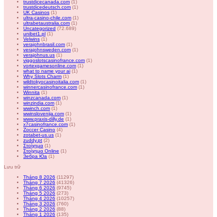
trustdicecanada.com
(1)
trustdicedeutsch.com
(1)
UK Casinos
(1)
ultra-casino-chile.com
(1)
ultrabetaustralia.com
(1)
Uncategorized
(72.689)
unibet1.pl
(1)
Velwins
(1)
verajohnbrasil.com
(1)
verajohnsweden.com
(1)
verajohnus.us
(1)
viggoslotscasinofrance.com
(1)
vortexgamesonline.com
(1)
what to name your ai
(1)
Why Slots Charm
(1)
wildtokyocasinoitalia.com
(1)
winnercasinofrance.com
(1)
Winnita
(1)
winzcanada.com
(1)
winzindia.com
(1)
wwinch.com
(1)
wwinslovenija.com
(1)
www.praxis-dilly.de
(1)
x7casinofrance.com
(1)
Zoccer Casino
(4)
zotabet-us.us
(1)
zuddy.pt
(2)
Στοίχημα
(1)
Στοίχημα Online
(1)
Зебра Юа
(1)
Lưu trữ
Tháng 8 2026
(11297)
Tháng 7 2026
(41326)
Tháng 6 2026
(9745)
Tháng 5 2026
(273)
Tháng 4 2026
(10257)
Tháng 3 2026
(760)
Tháng 2 2026
(88)
Tháng 1 2026
(135)