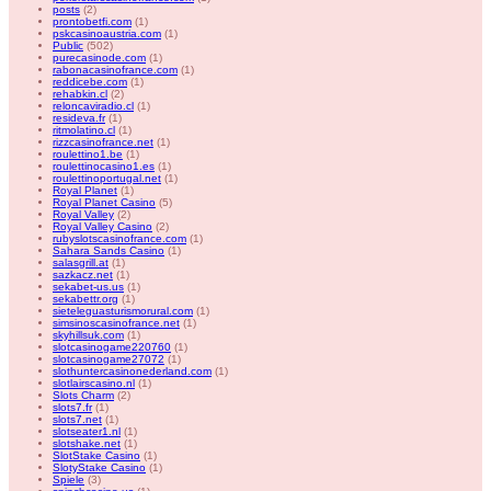
posts
(2)
prontobetfi.com
(1)
pskcasinoaustria.com
(1)
Public
(502)
purecasinode.com
(1)
rabonacasinofrance.com
(1)
reddicebe.com
(1)
rehabkin.cl
(2)
reloncaviradio.cl
(1)
resideva.fr
(1)
ritmolatino.cl
(1)
rizzcasinofrance.net
(1)
roulettino1.be
(1)
roulettinocasino1.es
(1)
roulettinoportugal.net
(1)
Royal Planet
(1)
Royal Planet Casino
(5)
Royal Valley
(2)
Royal Valley Casino
(2)
rubyslotscasinofrance.com
(1)
Sahara Sands Casino
(1)
salasgrill.at
(1)
sazkacz.net
(1)
sekabet-us.us
(1)
sekabettr.org
(1)
sieteleguasturismorural.com
(1)
simsinoscasinofrance.net
(1)
skyhillsuk.com
(1)
slotcasinogame220760
(1)
slotcasinogame27072
(1)
slothuntercasinonederland.com
(1)
slotlairscasino.nl
(1)
Slots Charm
(2)
slots7.fr
(1)
slots7.net
(1)
slotseater1.nl
(1)
slotshake.net
(1)
SlotStake Casino
(1)
SlotyStake Casino
(1)
Spiele
(3)