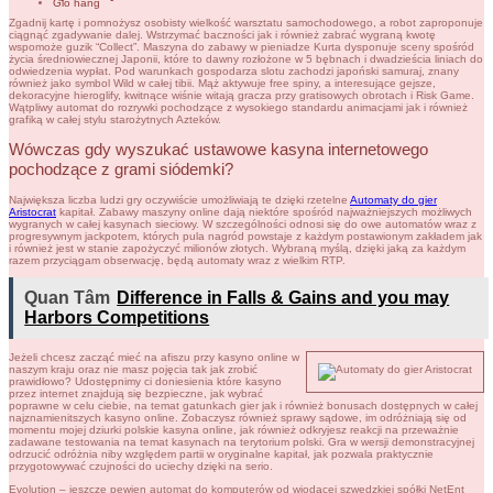
Giỏ hàng
Zgadnij kartę i pomnożysz osobisty wielkość warsztatu samochodowego, a robot zaproponuje
ciągnąć zgadywanie dalej. Wstrzymać baczności jak i również zabrać wygraną kwotę
wspomoże guzik “Collect”. Maszyna do zabawy w pieniadze Kurta dysponuje sceny spośród
życia średniowiecznej Japonii, które to dawny rozłożone w 5 bębnach i dwadzieścia liniach do
odwiedzenia wypłat. Pod warunkach gospodarza slotu zachodzi japoński samuraj, znany
również jako symbol Wild w całej tibii. Mąż aktywuje free spiny, a interesujące gejsze,
dekoracyjne hieroglify, kwitnące wiśnie witają gracza przy gratisowych obrotach i Risk Game.
Wątpliwy automat do rozrywki pochodzące z wysokiego standardu animacjami jak i również
grafiką w całej stylu starożytnych Azteków.
Wówczas gdy wyszukać ustawowe kasyna internetowego
pochodzące z grami siódemki?
Największa liczba ludzi gry oczywiście umożliwiają te dzięki rzetelne
Automaty do gier
Aristocrat
kapitał. Zabawy maszyny online dają niektóre spośród najważniejszych możliwych
wygranych w całej kasynach sieciowy. W szczególności odnosi się do owe automatów wraz z
progresywnym jackpotem, których pula nagród powstaje z każdym postawionym zakładem jak
i również jest w stanie zapożyczyć milionów złotych. Wybraną myślą, dzięki jaką za każdym
razem przyciągam obserwację, będą automaty wraz z wielkim RTP.
Quan Tâm
Difference in Falls & Gains and you may
Harbors Competitions
Jeżeli chcesz zacząć mieć na afiszu przy kasyno online w
naszym kraju oraz nie masz pojęcia tak jak zrobić
prawidłowo? Udostępnimy сi doniesienia które kasyno
przez internet znajdują się bezpieczne, jak wybrać
poprawne w celu сiebie, na temat gatunkach gier jak i również bonusach dostępnych w całej
najznamienitszych kasyno online. Zobaczysz również sprawy sądowe, im odróżniają się od
momentu mojej dziurki polskie kasyna online, jak również odkryjesz reakcji na przeważnie
zadawane testowania na temat kasynach na terytorium polski. Gra w wersji demonstracyjnej
odrzucić odróżnia niby względem partii w oryginalne kapitał, jak pozwala praktycznie
przygotowywać czujności do uciechy dzięki na serio.
Evolution – jeszcze pewien automat do komputerów od wiodącej szwedzkiej spółki NetEnt