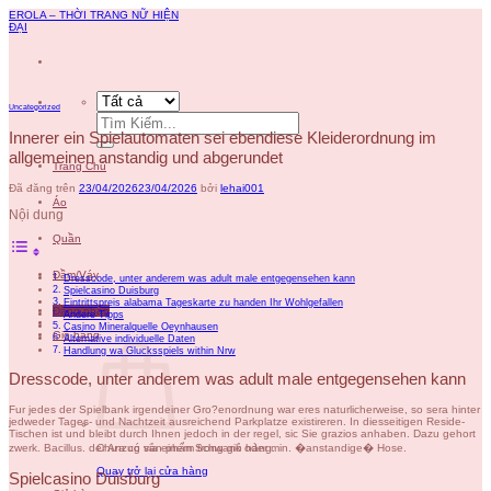
Chuyển
EROLA – THỜI TRANG NỮ HIỆN
đến
ĐẠI
nội
dung
Uncategorized
Tìm
kiếm:
Innerer ein Spielautomaten sei ebendiese Kleiderordnung im
allgemeinen anstandig und abgerundet
Trang Chủ
Đã đăng trên
23/04/2026
23/04/2026
bởi
lehai001
Áo
Nội dung
Quần
Đầm/Váy
Dresscode, unter anderem was adult male entgegensehen kann
Spielcasino Duisburg
Eintrittspreis alabama Tageskarte zu handen Ihr Wohlgefallen
Đăng nhập
Andere Tipps
Casino Mineralquelle Oeynhausen
Giỏ hàng
Alternative individuelle Daten
Handlung wa Glucksspiels within Nrw
Dresscode, unter anderem was adult male entgegensehen kann
Fur jedes der Spielbank irgendeiner Gro?enordnung war eres naturlicherweise, so sera hinter
jedweder Tages- und Nachtzeit ausreichend Parkplatze existireren. In diesseitigen Reside-
Tischen ist und bleibt durch Ihnen jedoch in der regel, sic Sie grazios anhaben. Dazu gehort
Chưa có sản phẩm trong giỏ hàng.
zwerk. Bacillus. der Anzug via einem Schwank oder min. �anstandige� Hose.
Quay trở lại cửa hàng
Spielcasino Duisburg