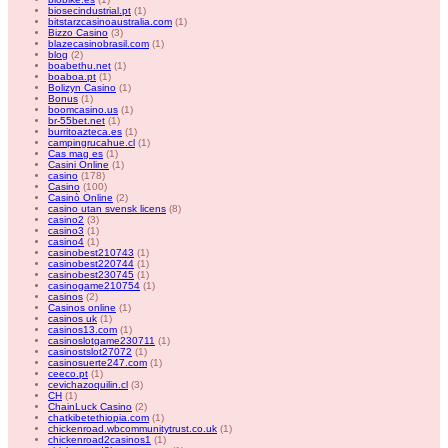
biosecindustrial.pt
(1)
bitstarzcasinoaustralia.com
(1)
Bizzo Casino
(3)
blazecasinobrasil.com
(1)
blog
(2)
boabethu.net
(1)
boaboa.pt
(1)
Bolizyn Casino
(1)
Bonus
(1)
boomcasino.us
(1)
br-55bet.net
(1)
burritoazteca.es
(1)
campingrucahue.cl
(1)
Cas mag es
(1)
Casini Online
(1)
casino
(178)
Casino
(100)
Casinò Online
(2)
casino utan svensk licens
(8)
casino2
(3)
casino3
(1)
casino4
(1)
casinobest210743
(1)
casinobest220744
(1)
casinobest230745
(1)
casinogame210754
(1)
casinos
(2)
Casinos online
(1)
casinos uk
(1)
casinos13.com
(1)
casinoslotgame230711
(1)
casinostslot27072
(1)
casinosuerte247.com
(1)
ceeco.pt
(1)
cevichazoquilin.cl
(3)
CH
(1)
ChainLuck Casino
(2)
chatkibetethiopia.com
(1)
chickenroad.wbcommunitytrust.co.uk
(1)
chickenroad2casinos1
(1)