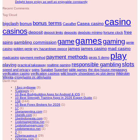
Delight keep enjoy as well as enjoyable constantly
Recent Comments
Tag Cloud
casino
bonus terms
bigclash
bonus
Casea casino
CasaBet
casinos
deposit
free
deposit limits
deposits
depósito mínimo
fortune clock
games
game
gaming
spins
gambling commission
genie
james
james casino
mad casino
casino
golden genie
gry hazardowe owoce
play
payment methods
madcasino
payment method
pirots 5 demo
slots
responsible gambling
playing
practical takeaway
realtime gaming
speed and privacy
spins
Supabet
Superbet
table games
the dog house megaways
verification casino
verification casinos
wild bounty showdown pg slot demo
Wildrobin
Winnita
στοιχήματα σε αθλήματα
Danh mục
! Без рубрики
(3)
!Category
(2)
10 Best Bodybuilding Apps for Android & iOS
(1)
10 Best Strength Training Apps in 2026 Expert Guide
(1)
134
(244)
15 Best Forex Brokers for 2026
(1)
17
(1)
1betargentina.com
(1)
1betdk.com
(1)
1betindonesia.com
(1)
1xslotsargentina.net
(1)
1xslotshungary.com
(1)
1xslotsmexico.net
(1)
2
(1)
22betscasino.it
(29)
22betza.com
(1)