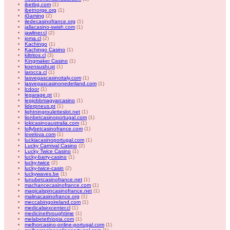
ibetbg.com
(1)
ibetnorge.org
(1)
iGaming
(2)
iledecasinofrance.org
(1)
jallacasino-swish.com
(1)
jawliner.cl
(2)
joma.cl
(2)
Kachingo
(1)
Kachingo Casino
(1)
kiltritos.cl
(3)
Kingmaker Casino
(1)
koensushi.pt
(1)
larocca.cl
(1)
lasvegascasinoitaly.com
(1)
lasvegascasinonederland.com
(1)
lcdoor
(1)
legarage.pt
(1)
legjobbmagyarcasino
(1)
liderpneus.pt
(1)
lightningrouletteslot.net
(1)
lionbetcasinoportugal.com
(1)
lokicasinoaustralia.com
(1)
lollybetcasinofrance.com
(1)
lovelova.com
(1)
luckiacasinoportugal.com
(1)
Lucky Carnival Casino
(2)
Lucky Twice Casino
(1)
lucky-barry-casino
(1)
lucky-twice
(2)
lucky-twice-casin
(2)
luckywaves.be
(1)
lunubetcasinofrance.net
(1)
machancecasinofrance.com
(1)
magicalspincasinofrance.net
(1)
malinacasinofrance.org
(1)
meccabingoireland.com
(1)
medicalsexcenter.cl
(1)
medicinethroughtime
(1)
melabetethiopia.com
(1)
melhorcasino-online-portugal.com
(1)