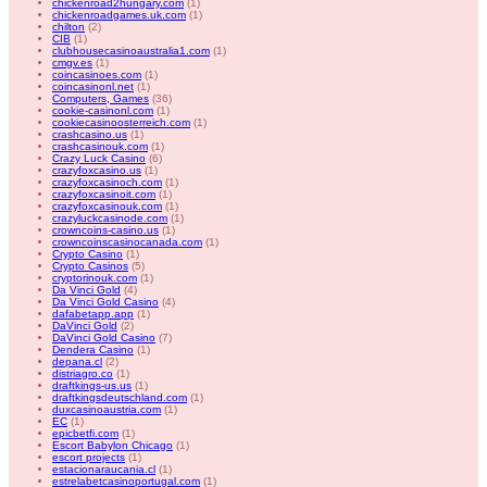
chickenroad2hungary.com
(1)
chickenroadgames.uk.com
(1)
chilton
(2)
CIB
(1)
clubhousecasinoaustralia1.com
(1)
cmgv.es
(1)
coincasinoes.com
(1)
coincasinonl.net
(1)
Computers, Games
(36)
cookie-casinonl.com
(1)
cookiecasinoosterreich.com
(1)
crashcasino.us
(1)
crashcasinouk.com
(1)
Crazy Luck Casino
(6)
crazyfoxcasino.us
(1)
crazyfoxcasinoch.com
(1)
crazyfoxcasinoit.com
(1)
crazyfoxcasinouk.com
(1)
crazyluckcasinode.com
(1)
crowncoins-casino.us
(1)
crowncoinscasinocanada.com
(1)
Crypto Casino
(1)
Crypto Casinos
(5)
cryptorinouk.com
(1)
Da Vinci Gold
(4)
Da Vinci Gold Casino
(4)
dafabetapp.app
(1)
DaVinci Gold
(2)
DaVinci Gold Casino
(7)
Dendera Casino
(1)
depana.cl
(2)
distriagro.co
(1)
draftkings-us.us
(1)
draftkingsdeutschland.com
(1)
duxcasinoaustria.com
(1)
EC
(1)
epicbetfi.com
(1)
Escort Babylon Chicago
(1)
escort projects
(1)
estacionaraucania.cl
(1)
estrelabetcasinoportugal.com
(1)