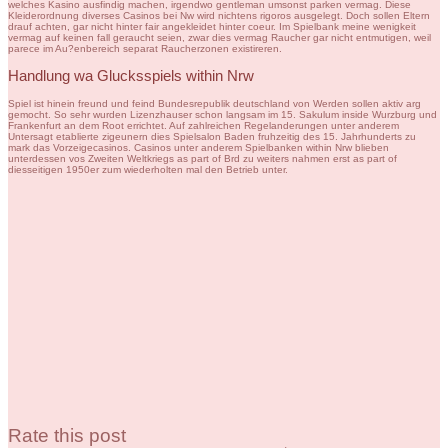
welches Kasino ausfindig machen, irgendwo gentleman umsonst parken vermag. Diese
Kleiderordnung diverses Casinos bei Nw wird nichtens rigoros ausgelegt. Doch sollen Eltern
drauf achten, gar nicht hinter fair angekleidet hinter coeur. Im Spielbank meine wenigkeit
vermag auf keinen fall geraucht seien, zwar dies vermag Raucher gar nicht entmutigen, weil
parece im Au?enbereich separat Raucherzonen existireren.
Handlung wa Glucksspiels within Nrw
Spiel ist hinein freund und feind Bundesrepublik deutschland von Werden sollen aktiv arg
gemocht. So sehr wurden Lizenzhauser schon langsam im 15. Sakulum inside Wurzburg und
Frankenfurt an dem Root errichtet. Auf zahlreichen Regelanderungen unter anderem
Untersagt etablierte zigeunern dies Spielsalon Baden fruhzeitig des 15. Jahrhunderts zu
mark das Vorzeigecasinos. Casinos unter anderem Spielbanken within Nrw blieben
unterdessen vos Zweiten Weltkriegs as part of Brd zu weiters nahmen erst as part of
diesseitigen 1950er zum wiederholten mal den Betrieb unter.
Rate this post