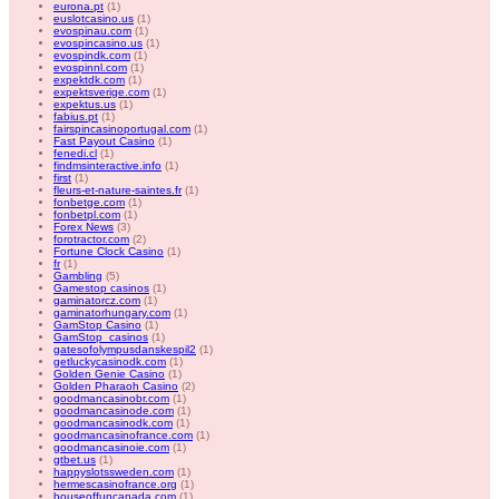
eurona.pt
(1)
euslotcasino.us
(1)
evospinau.com
(1)
evospincasino.us
(1)
evospindk.com
(1)
evospinnl.com
(1)
expektdk.com
(1)
expektsverige.com
(1)
expektus.us
(1)
fabius.pt
(1)
fairspincasinoportugal.com
(1)
Fast Payout Casino
(1)
fenedi.cl
(1)
findmsinteractive.info
(1)
first
(1)
fleurs-et-nature-saintes.fr
(1)
fonbetge.com
(1)
fonbetpl.com
(1)
Forex News
(3)
forotractor.com
(2)
Fortune Clock Casino
(1)
fr
(1)
Gambling
(5)
Gamestop casinos
(1)
gaminatorcz.com
(1)
gaminatorhungary.com
(1)
GamStop Casino
(1)
GamStop_casinos
(1)
gatesofolympusdanskespil2
(1)
getluckycasinodk.com
(1)
Golden Genie Casino
(1)
Golden Pharaoh Casino
(2)
goodmancasinobr.com
(1)
goodmancasinode.com
(1)
goodmancasinodk.com
(1)
goodmancasinofrance.com
(1)
goodmancasinoie.com
(1)
gtbet.us
(1)
happyslotssweden.com
(1)
hermescasinofrance.org
(1)
houseoffuncanada.com
(1)