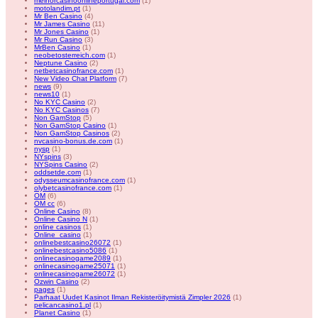
melhorcasinoonlineportugal.com
(1)
motolandim.pt
(1)
Mr Ben Casino
(4)
Mr James Casino
(11)
Mr Jones Casino
(1)
Mr Run Casino
(3)
MrBen Casino
(1)
neobetosterreich.com
(1)
Neptune Casino
(2)
netbetcasinofrance.com
(1)
New Video Chat Platform
(7)
news
(9)
news10
(1)
No KYC Casino
(2)
No KYC Casinos
(7)
Non GamStop
(5)
Non GamStop Casino
(1)
Non GamStop Casinos
(2)
nvcasino-bonus.de.com
(1)
nysp
(1)
NYspins
(3)
NYSpins Casino
(2)
oddsetde.com
(1)
odysseumcasinofrance.com
(1)
olybetcasinofrance.com
(1)
OM
(6)
OM cc
(6)
Online Casino
(8)
Online Casino N
(1)
online casinos
(1)
Online_casino
(1)
onlinebestcasino26072
(1)
onlinebestcasino5086
(1)
onlinecasinogame2089
(1)
onlinecasinogame25071
(1)
onlinecasinogame26072
(1)
Ozwin Casino
(2)
pages
(1)
Parhaat Uudet Kasinot Ilman Rekisteröitymistä Zimpler 2026
(1)
pelicancasino1.pl
(1)
Planet Casino
(1)