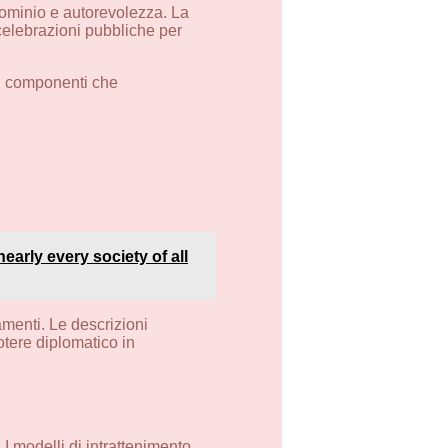
dominio e autorevolezza. La
e celebrazioni pubbliche per
li componenti che
early every society of all
amenti. Le descrizioni
otere diplomatico in
I modelli di intrattenimento