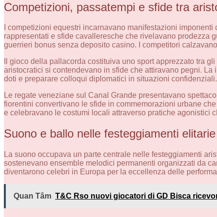
Competizioni, passatempi e sfide tra aristo
I competizioni equestri incarnavano manifestazioni imponenti c
rappresentati e sfide cavalleresche che rivelavano prodezza gue
guerrieri bonus senza deposito casino. I competitori calzavan
Il gioco della pallacorda costituiva uno sport apprezzato tra gli
aristocratici si contendevano in sfide che attiravano pegni. L
doti e preparare colloqui diplomatici in situazioni confidenziali.
Le regate veneziane sul Canal Grande presentavano spettacoli 
fiorentini convertivano le sfide in commemorazioni urbane che c
e celebravano le costumi locali attraverso pratiche agonistici c
Suono e ballo nelle festeggiamenti elitarie
La suono occupava un parte centrale nelle festeggiamenti arist
sostenevano ensemble melodici permanenti organizzati da canto
diventarono celebri in Europa per la eccellenza delle perform
Quan Tâm
T&C Rso nuovi giocatori di GD Bisca ricevono