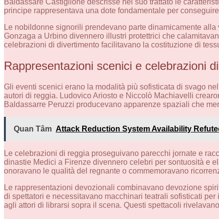
Baldassare Castiglione descrisse nel suo trattato le caratteri
principe rappresentava una dote fondamentale per conseguire p
Le nobildonne signorili prendevano parte dinamicamente alla vit
Gonzaga a Urbino divennero illustri protettrici che calamitavano
celebrazioni di divertimento facilitavano la costituzione di tessut
Rappresentazioni scenici e celebrazioni d
Gli eventi scenici erano la modalità più sofisticata di svago nel
autori di reggia. Ludovico Ariosto e Niccolò Machiavelli crear
Baldassarre Peruzzi producevano apparenze spaziali che mera
Quan Tâm
Attack Reduction System Availability Refut
Le celebrazioni di reggia proseguivano parecchi jornate e racch
dinastie Medici a Firenze divennero celebri per sontuosità e ela
onoravano le qualità del regnante o commemoravano ricorrenze
Le rappresentazioni devozionali combinavano devozione spiritu
di spettatori e necessitavano macchinari teatrali sofisticati p
agli attori di librarsi sopra il scena. Questi spettacoli rivelava