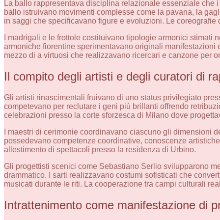
La ballo rappresentava disciplina relazionale essenziale che i 
ballo istruivano movimenti complesse come la pavana, la gaglia
in saggi che specificavano figure e evoluzioni. Le coreografie 
I madrigali e le frottole costituivano tipologie armonici stimati n
armoniche fiorentine sperimentavano originali manifestazioni 
mezzo di a virtuosi che realizzavano ricercari e canzone per 
Il compito degli artisti e degli curatori di 
Gli artisti rinascimentali fruivano di uno status privilegiato pr
competevano per reclutare i geni più brillanti offrendo retrib
celebrazioni presso la corte sforzesca di Milano dove progettav
I maestri di cerimonie coordinavano ciascuno gli dimensioni deg
possedevano competenze coordinative, conoscenze artistiche e 
allestimento di spettacoli presso la residenza di Urbino.
Gli progettisti scenici come Sebastiano Serlio svilupparono met
drammatico. I sarti realizzavano costumi sofisticati che convert
musicati durante le riti. La cooperazione tra campi culturali 
Intrattenimento come manifestazione di pr