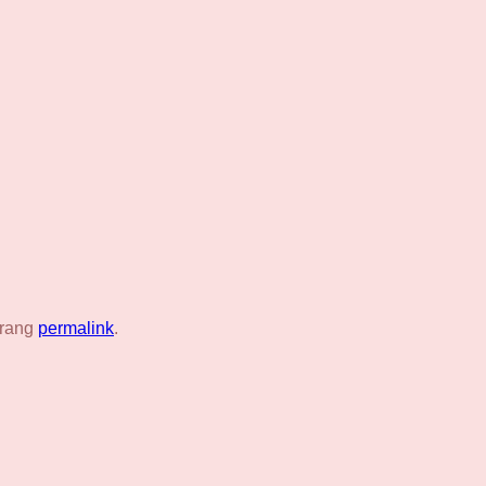
trang
permalink
.