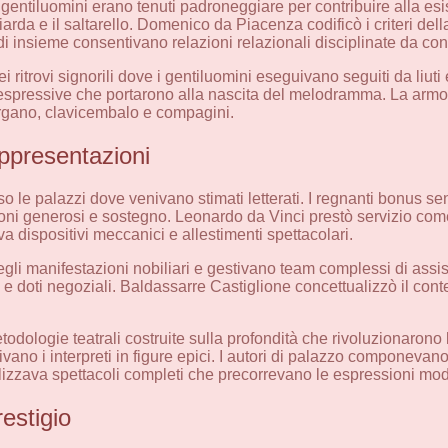
gentiluomini erano tenuti padroneggiare per contribuire alla esis
rda e il saltarello. Domenico da Piacenza codificò i criteri del
di insieme consentivano relazioni relazionali disciplinate da con
ei ritrovi signorili dove i gentiluomini eseguivano seguiti da liuti e
espressive che portarono alla nascita del melodramma. La armon
organo, clavicembalo e compagini.
rappresentazioni
esso le palazzi dove venivano stimati letterati. I regnanti bonus 
uzioni generosi e sostegno. Leonardo da Vinci prestò servizio co
a dispositivi meccanici e allestimenti spettacolari.
li manifestazioni nobiliari e gestivano team complessi di assist
doti negoziali. Baldassarre Castiglione concettualizzò il cont
odologie teatrali costruite sulla profondità che rivoluzionarono 
ivano i interpreti in figure epici. I autori di palazzo componeva
realizzava spettacoli completi che precorrevano le espressioni m
estigio