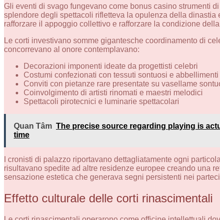
Gli eventi di svago fungevano come bonus casinо strumenti di 
splendore degli spettacoli rifletteva la opulenza della dinastia 
rafforzare il appoggio collettivo e rafforzare la condizione dell
Le corti investivano somme gigantesche coordinamento di celeb
concorrevano al onore contemplavano:
Decorazioni imponenti ideate da progettisti celebri
Costumi confezionati con tessuti sontuosi e abbellimenti
Conviti con pietanze rare presentate su vasellame sont
Coinvolgimento di artisti rinomati e maestri melodici
Spettacoli pirotecnici e luminarie spettacolari
Quan Tâm
The precise source regarding playing is actu
time
I cronisti di palazzo riportavano dettagliatamente ogni particol
risultavano spedite ad altre residenze europee creando una rete
sensazione estetica che generava segni persistenti nei partec
Effetto culturale delle corti rinascimentali
Le corti rinascimentali operarono come officine intellettuali do