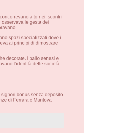
concorrevano a tornei, scontri
i osservava le gesta dei
bravano.
vano spazi specializzati dove i
va ai principi di dimostrare
e decorate. I palio senesi e
vano l’identità delle società
I signori bonus senza deposito
enze di Ferrara e Mantova