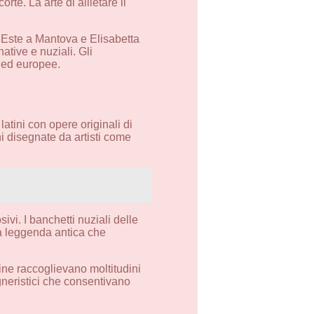
rte. La arte di allietare il
d’Este a Mantova e Elisabetta
ative e nuziali. Gli
ne ed europee.
latini con opere originali di
i disegnate da artisti come
vi. I banchetti nuziali delle
lla leggenda antica che
ne raccoglievano moltitudini
egneristici che consentivano