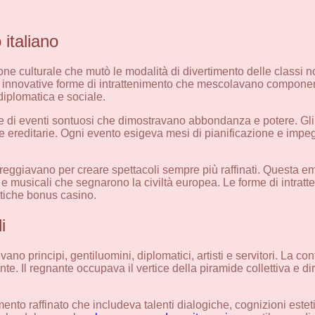
 italiano
one culturale che mutò le modalità di divertimento delle classi n
 innovative forme di intrattenimento che mescolavano componenti 
diplomatica e sociale.
ne di eventi sontuosi che dimostravano abbondanza e potere. Gli
e ereditarie. Ogni evento esigeva mesi di pianificazione e impegna
reggiavano per creare spettacoli sempre più raffinati. Questa e
e musicali che segnarono la civiltà europea. Le forme di intratt
itiche bonus casinо.
i
ano principi, gentiluomini, diplomatici, artisti e servitori. La co
nente. Il regnante occupava il vertice della piramide collettiva e di
nto raffinato che includeva talenti dialogiche, cognizioni estetic