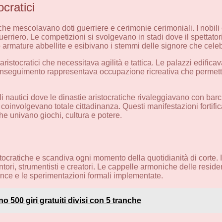
cratici
he mescolavano doti guerriere e cerimonie cerimoniali. I nobili 
rriero. Le competizioni si svolgevano in stadi dove il spettator
o armature abbellite e esibivano i stemmi delle signore che cele
 aristocratici che necessitava agilità e tattica. Le palazzi edifica
a inseguimento rappresentava occupazione ricreativa che permette
nautici dove le dinastie aristocratiche rivaleggiavano con barch
oinvolgevano totale cittadinanza. Questi manifestazioni fortifica
he univano giochi, cultura e potere.
ocratiche e scandiva ogni momento della quotidianità di corte. 
ri, strumentisti e creatori. Le cappelle armoniche delle resid
ance e le sperimentazioni formali implementate.
 500 giri gratuiti divisi con 5 tranche