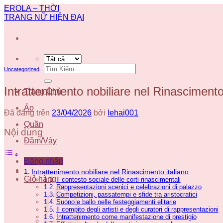
Chuyển
EROLA – THỜI
đến
TRANG NỮ HIỆN ĐẠI
nội
dung
Tìm
Uncategorized
kiếm:
Intrattenimento nobiliare nel Rinascimento
Trang Chủ
Áo
Đã đăng trên
23/04/2026
bởi
lehai001
Quần
Nội dung
Đầm/Váy
Đăng nhập
Intrattenimento nobiliare nel Rinascimento italiano
Giỏ hàng
Il contesto sociale delle corti rinascimentali
Rappresentazioni scenici e celebrazioni di palazzo
Competizioni, passatempi e sfide tra aristocratici
Suono e ballo nelle festeggiamenti elitarie
Il compito degli artisti e degli curatori di rappresentazioni
Intrattenimento come manifestazione di prestigio