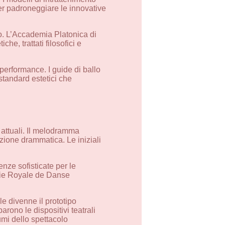
 per padroneggiare le innovative
ico. L’Accademia Platonica di
che, trattati filosofici e
 performance. I guide di ballo
 standard estetici che
 attuali. Il melodramma
zione drammatica. Le iniziali
nze sofisticate per le
émie Royale de Danse
le divenne il prototipo
arono le dispositivi teatrali
umi dello spettacolo