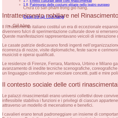
Effetto culturale delle corti rinascimentali
Patrimonio delle costumi elitarie nello teatro europeo
Chưa có sản phẩm trong giỏ hàng.
Intrattenimento nobiliare nel Rinascimento
Quay trở lại cửa hàng
Giỏ hàng
Il Rinascimento italiano costituì un era di eccezionale espansi
divennero fulcri di sperimentazione culturale dove si emersero
Queste manifestazioni rappresentavano veicoli di interazione 
Le casate patrizie dedicavano fondi ingenti nell’organizzazio
ricorrenza di nozze, visite diplomatiche, feste sacre e cerimoni
musicisti e operai qualificati.
Le residenze di Firenze, Ferrara, Mantova, Urbino e Milano ga
avanzamento di inedite tecniche scenografiche, coreografiche 
un linguaggio condiviso per veicolare concetti, patti e mire pol
Il contesto sociale delle corti rinascimental
Le palazzi rinascimentali erano universi collettivi dove convivev
inflessibile stabiliva i funzioni e i privilegi di ciascun apparte
attraverso un modello di mecenatismo e benefici.
I cavalieri erano tenuti padroneggiare un insieme di comportame