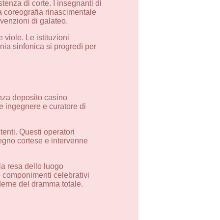
tenza di corte. I insegnanti di
la coreografia rinascimentale
venzioni di galateo.
 viole. Le istituzioni
ia sinfonica si progredì per
senza deposito casino
me ingegnere e curatore di
enti. Questi operatori
egno cortese e intervenne
la resa dello luogo
no componimenti celebrativi
oderne del dramma totale.