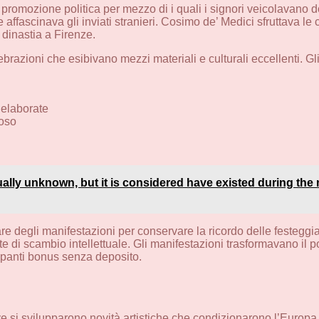
promozione politica per mezzo di i quali i signori veicolavano 
e affascinava gli inviati stranieri. Cosimo de’ Medici sfruttava l
a dinastia a Firenze.
razioni che esibivano mezzi materiali e culturali eccellenti. G
 elaborate
uoso
ally unknown, but it is considered have existed during the n
are degli manifestazioni per conservare la ricordo delle festeggi
 di scambio intellettuale. Gli manifestazioni trasformavano il p
ipanti bonus senza deposito.
ve si svilupparono novità artistiche che condizionarono l’Europa. 