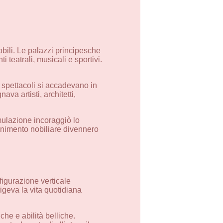
obili. Le palazzi principesche
teatrali, musicali e sportivi.
 spettacoli si accadevano in
va artisti, architetti,
mulazione incoraggiò lo
enimento nobiliare divennero
nfigurazione verticale
rigeva la vita quotidiana
he e abilità belliche.