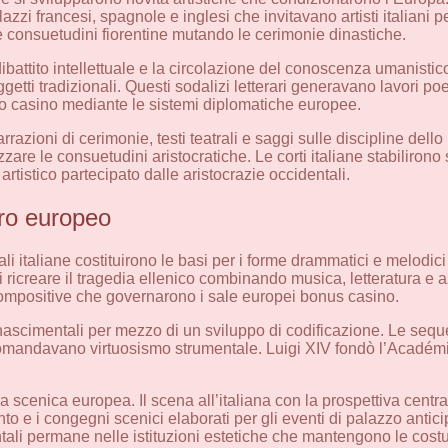
palazzi francesi, spagnole e inglesi che invitavano artisti italiani
e consuetudini fiorentine mutando le cerimonie dinastiche.
il dibattito intellettuale e la circolazione del conoscenza umanist
getti tradizionali. Questi sodalizi letterari generavano lavori poeti
 casino mediante le sistemi diplomatiche europee.
azioni di cerimonie, testi teatrali e saggi sulle discipline dello
izzare le consuetudini aristocratiche. Le corti italiane stabilirono
tistico partecipato dalle aristocrazie occidentali.
tro europeo
li italiane costituirono le basi per i forme drammatici e melodici
 ricreare il tragedia ellenico combinando musica, letteratura e a
mpositive che governarono i sale europei bonus casinо.
inascimentali per mezzo di un sviluppo di codificazione. Le seque
e domandavano virtuosismo strumentale. Luigi XIV fondò l’Acad
a scenica europea. Il scena all’italiana con la prospettiva centra
o e i congegni scenici elaborati per gli eventi di palazzo anticip
ntali permane nelle istituzioni estetiche che mantengono le cost