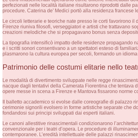
perfezionati nelle località italiane risultarono riprodotti dalle 
procedure. Caterina de’ Medici portò alla residenza francese l
Le circoli letterarie e teoriche nate presso le corti favorirono 
Firenze riuniva filosofi, verseggiatori e artisti che trattavano sog
creazioni melodiche che si propagavano bonus senza deposito
La tipografia intensificò impatto delle residenze propagando narr
e i scritti sonori consentivano a un spettatori esteso di familiar
plasmarono la cultura europea per secoli, formando un idioma ar
Patrimonio delle costumi elitarie nello tea
Le modalità di divertimento sviluppate nelle regge rinascimenta
nacque dagli tentativi della Camerata Fiorentina che tentava di
opere messe in scena a Firenze e Mantova fissarono norme co
Il balletto accademico si evolse dalle coreografie di palazzo r
cerimonie signorili evolsero in forme artistiche separate ch
fondandosi sui principi sviluppati dai esperti italiani.
Le canoni allestitive rinascimentali condizionarono l’architettur
convenzionale per i teatri d’opera. Le procedure di illuminament
contemporanee. L’eredità intellettuale delle palazzi rinascime