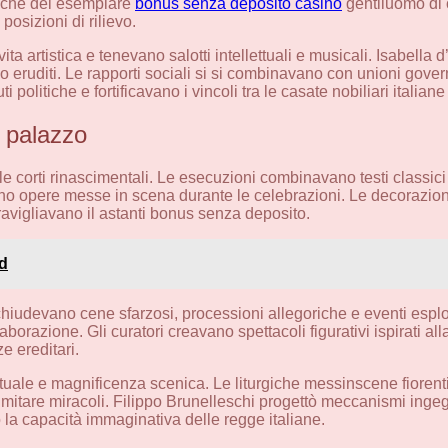
stiche del esemplare
bonus senza deposito casino
gentiluomo di co
osizioni di rilievo.
a artistica e tenevano salotti intellettuali e musicali. Isabella 
 eruditi. Le rapporti sociali si si combinavano con unioni govern
i politiche e fortificavano i vincoli tra le casate nobiliari italia
i palazzo
le corti rinascimentali. Le esecuzioni combinavano testi classici 
ono opere messe in scena durante le celebrazioni. Le decorazion
vigliavano il astanti bonus senza deposito.
ed
iudevano cene sfarzosi, processioni allegoriche e eventi esplosi
borazione. Gli curatori creavano spettacoli figurativi ispirati a
 ereditari.
ale e magnificenza scenica. Le liturgiche messinscene fiorenti
er imitare miracoli. Filippo Brunelleschi progettò meccanismi ing
no la capacità immaginativa delle regge italiane.