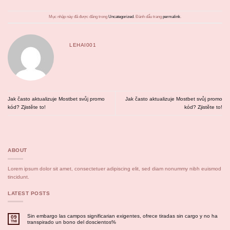
Mục nhập này đã được đăng trong
Uncategorized
. Đánh dấu trang
permalink
.
LEHAI001
Jak často aktualizuje Mostbet svůj promo
Jak často aktualizuje Mostbet svůj promo
kód? Zjistěte to!
kód? Zjistěte to!
ABOUT
Lorem ipsum dolor sit amet, consectetuer adipiscing elit, sed diam nonummy nibh euismod
tincidunt.
LATEST POSTS
Sin embargo las campos significarian exigentes, ofrece tiradas sin cargo y no ha
09
Th8
transpirado un bono del doscientos%