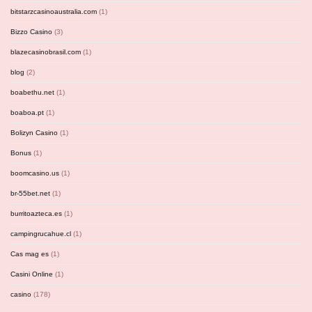
bitstarzcasinoaustralia.com
(1)
Bizzo Casino
(3)
blazecasinobrasil.com
(1)
blog
(2)
boabethu.net
(1)
boaboa.pt
(1)
Bolizyn Casino
(1)
Bonus
(1)
boomcasino.us
(1)
br-55bet.net
(1)
burritoazteca.es
(1)
campingrucahue.cl
(1)
Cas mag es
(1)
Casini Online
(1)
casino
(178)