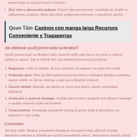
promo kódy na různých fórech a blozích.
Živý chat a zákaznická podpora:
Pokud máte pochybnosti, neváhejte se obrátit na
zákaznickou podporu, která vám může poskytnout informace o aktuálních akcích.
Quan Tâm
Casinos con manga larga Recursos
Conveniente y Tragaperras
Jak efektivně využít promo kódy na Mostbet?
Využití promo kódů na Mostbet může výrazně zvýšit vaše šance na výhru a celkové
zážitky ze sázení. Zde je několik tipů, jak efektivně promo kódy používat:
Registrace:
Vždy se ujistěte, že kód zadáváte při registraci na správném místě.
Podmínky akce:
Před použitím jakéhokoli promo kódu si důkladně přečtěte podmínky,
abyste věděli, co vše se vztahuje a jaké jsou případné omezení.
Časové období:
Sledujte, jak dlouho je promo kód platný, abyste nezmeškali
příležitost.
Grešování a sázková strategie:
Využijte promo kódy k podpoře své sázkové strategie
a využijte možnost zvýšit své bankroll.
Časté kontroly:
Kontrolujte pravidelně dostupné promo kódy a aktualizace na
stránkách s tipy a triky.
Conclusion
Jak tedy vidíte, Mostbet pravidelně aktualizuje své promo kódy, přičemž kontrola
aktuálních nabídek je důležitá pro využití maximálních výhod. Sledováním různých zdrojů