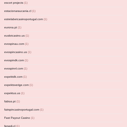
escort projects
(1)
estacionaraucania.cl
(1)
estrelabetcasinoportugal.com
(1)
eurona.pt
(1)
euslotcasino.us
(1)
evospinau.com
(1)
evospincasino.us
(1)
evospindk.com
(1)
evospinnl.com
(1)
expektdk.com
(1)
expektsverige.com
(1)
expektus.us
(1)
fabius.pt
(1)
fairspincasinoportugal.com
(1)
Fast Payout Casino
(1)
fenedi.cl
(1)