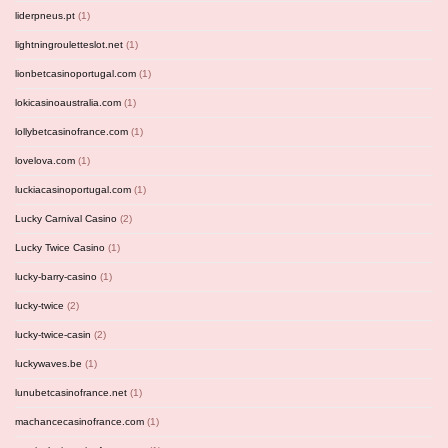
liderpneus.pt
(1)
lightningrouletteslot.net
(1)
lionbetcasinoportugal.com
(1)
lokicasinoaustralia.com
(1)
lollybetcasinofrance.com
(1)
lovelova.com
(1)
luckiacasinoportugal.com
(1)
Lucky Carnival Casino
(2)
Lucky Twice Casino
(1)
lucky-barry-casino
(1)
lucky-twice
(2)
lucky-twice-casin
(2)
luckywaves.be
(1)
lunubetcasinofrance.net
(1)
machancecasinofrance.com
(1)