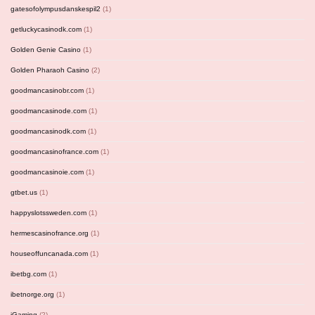
gatesofolympusdanskespil2
(1)
getluckycasinodk.com
(1)
Golden Genie Casino
(1)
Golden Pharaoh Casino
(2)
goodmancasinobr.com
(1)
goodmancasinode.com
(1)
goodmancasinodk.com
(1)
goodmancasinofrance.com
(1)
goodmancasinoie.com
(1)
gtbet.us
(1)
happyslotssweden.com
(1)
hermescasinofrance.org
(1)
houseoffuncanada.com
(1)
ibetbg.com
(1)
ibetnorge.org
(1)
iGaming
(2)