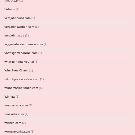
unibet1.pl
(1)
Velwins
(1)
verajohnbrasil.com
(1)
verajohnsweden.com
(1)
verajohnus.us
(1)
viggoslotscasinofrance.com
(1)
vortexgamesonline.com
(1)
what to name your ai
(1)
Why Slots Charm
(1)
wildtokyocasinoitalia.com
(1)
winnercasinofrance.com
(1)
Winnita
(1)
winzcanada.com
(1)
winzindia.com
(1)
wwinch.com
(1)
wwinslovenija.com
(1)