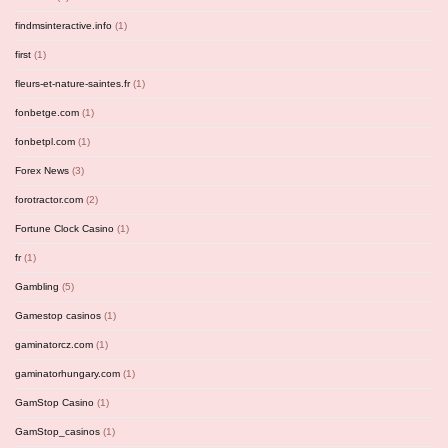
findmsinteractive.info
(1)
first
(1)
fleurs-et-nature-saintes.fr
(1)
fonbetge.com
(1)
fonbetpl.com
(1)
Forex News
(3)
forotractor.com
(2)
Fortune Clock Casino
(1)
fr
(1)
Gambling
(5)
Gamestop casinos
(1)
gaminatorcz.com
(1)
gaminatorhungary.com
(1)
GamStop Casino
(1)
GamStop_casinos
(1)