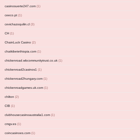
casinosuerte247.com
(1)
ceeco.pt
(1)
cevichazoquilin.cl
(3)
CH
(1)
ChainLuck Casino
(2)
chatkibetethiopia.com
(1)
chickenroad.wbcommunitytrust.co.uk
(1)
chickenroad2casinos1
(1)
chickenroad2hungary.com
(1)
chickenroadgames.uk.com
(1)
chilton
(2)
CIB
(1)
clubhousecasinoaustralia1.com
(1)
cmgv.es
(1)
coincasinoes.com
(1)