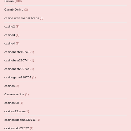
Casino
(100)
Casinò Online
(2)
casino utan svensk licens
(8)
casino2
(3)
casino3
(1)
casino4
(1)
casinobest210743
(1)
casinobest220744
(1)
casinobest230745
(1)
casinogame210754
(1)
casinos
(2)
Casinos online
(1)
casinos uk
(1)
casinos13.com
(1)
casinoslotgame230711
(1)
casinostslot27072
(1)