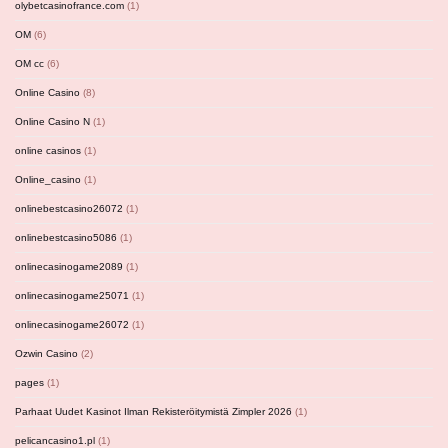
olybetcasinofrance.com
(1)
OM
(6)
OM cc
(6)
Online Casino
(8)
Online Casino N
(1)
online casinos
(1)
Online_casino
(1)
onlinebestcasino26072
(1)
onlinebestcasino5086
(1)
onlinecasinogame2089
(1)
onlinecasinogame25071
(1)
onlinecasinogame26072
(1)
Ozwin Casino
(2)
pages
(1)
Parhaat Uudet Kasinot Ilman Rekisteröitymistä Zimpler 2026
(1)
pelicancasino1.pl
(1)