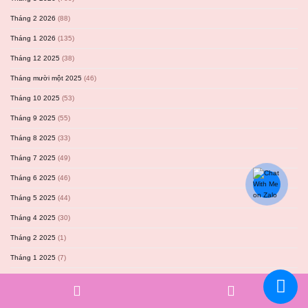
Tháng 2 2026
(88)
Tháng 1 2026
(135)
Tháng 12 2025
(38)
Tháng mười một 2025
(46)
Tháng 10 2025
(53)
Tháng 9 2025
(55)
Tháng 8 2025
(33)
Tháng 7 2025
(49)
Tháng 6 2025
(46)
Tháng 5 2025
(44)
Tháng 4 2025
(30)
Tháng 2 2025
(1)
Tháng 1 2025
(7)
Tháng mười một 2024
(1)
Phone
Email
Tháng 10 2024
(1)