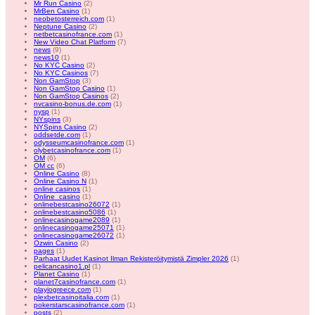
Mr Run Casino
(2)
MrBen Casino
(1)
neobetosterreich.com
(1)
Neptune Casino
(2)
netbetcasinofrance.com
(1)
New Video Chat Platform
(7)
news
(9)
news10
(1)
No KYC Casino
(2)
No KYC Casinos
(7)
Non GamStop
(3)
Non GamStop Casino
(1)
Non GamStop Casinos
(2)
nvcasino-bonus.de.com
(1)
nysp
(1)
NYspins
(3)
NYSpins Casino
(2)
oddsetde.com
(1)
odysseumcasinofrance.com
(1)
olybetcasinofrance.com
(1)
OM
(6)
OM cc
(6)
Online Casino
(8)
Online Casino N
(1)
online casinos
(1)
Online_casino
(1)
onlinebestcasino26072
(1)
onlinebestcasino5086
(1)
onlinecasinogame2089
(1)
onlinecasinogame25071
(1)
onlinecasinogame26072
(1)
Ozwin Casino
(2)
pages
(1)
Parhaat Uudet Kasinot Ilman Rekisteröitymistä Zimpler 2026
(1)
pelicancasino1.pl
(1)
Planet Casino
(1)
planet7casinofrance.com
(1)
playiogreece.com
(1)
plexbetcasinoitalia.com
(1)
pokerstarscasinofrance.com
(1)
posts
(2)