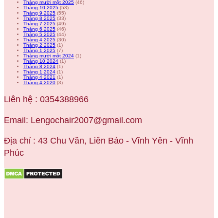
Tháng mười một 2025
(46)
Tháng 10 2025
(53)
Tháng 9 2025
(55)
Tháng 8 2025
(33)
Tháng 7 2025
(49)
Tháng 6 2025
(46)
Tháng 5 2025
(44)
Tháng 4 2025
(30)
Tháng 2 2025
(1)
Tháng 1 2025
(7)
Tháng mười một 2024
(1)
Tháng 10 2024
(1)
Tháng 8 2024
(1)
Tháng 1 2024
(1)
Tháng 4 2021
(1)
Tháng 4 2020
(3)
Liên hệ : 0354388966
Email: Lengochair2007@gmail.com
Địa chỉ : 43 Chu Văn, Liên Bảo - Vĩnh Yên - Vĩnh
Phúc