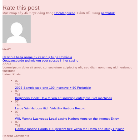
Rate this post
Mục nhập này đã được đăng trong
Uncategorized
. Đánh dấu trang
permalink
.
lehai001
Cazinoul baltă online nv casino ş tu pe România
Geavanceerde technieken voor succes in het casino
About
Lorem ipsum dolor sit amet, consectetuer adipiscing elit, sed diam nonummy nibh euismod
tincidunt.
Latest Posts
07
Th8
2026 Sample step one 100 Incentive + 50 Freispiele
07
Th8
Beginners’ Book: How to Win at Gambling enterprise Slot machines
07
Th8
Large Win Harbors High Volatility Harbors Record
07
Th8
Willy Wonka Las vegas Local casino Harbors Apps on the internet Enjoy
07
Th8
Gamble Insane Panda 100 percent free within the Demo and study Opinion
Recent Comments