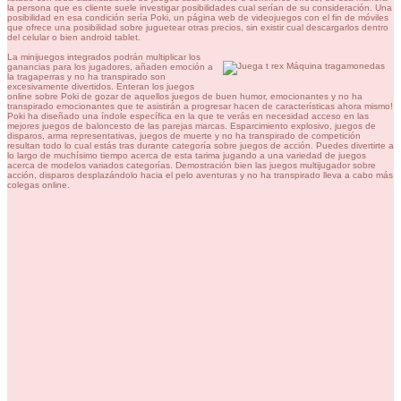
la persona que es cliente suele investigar posibilidades cual serían de su consideración. Una
posibilidad en esa condición serí­a Poki, un página web de videojuegos con el fin de móviles
que ofrece una posibilidad sobre juguetear otras precios, sin existir cual descargarlos dentro
del celular o bien android tablet.
La minijuegos integrados podrán multiplicar los
ganancias para los jugadores, añaden emoción a
la tragaperras y no ha transpirado son
excesivamente divertidos. Enteran los juegos
online sobre Poki de gozar de aquellos juegos de buen humor, emocionantes y no ha
transpirado emocionantes que te asistirán a progresar hacen de características ahora mismo!
Poki ha diseñado una índole específica en la que te verás en necesidad acceso en las
mejores juegos de baloncesto de las parejas marcas. Esparcimiento explosivo, juegos de
disparos, arma representativas, juegos de muerte y no ha transpirado de competición
resultan todo lo cual estás tras durante categoría sobre juegos de acción. Puedes divertirte a
lo largo de muchísimo tiempo acerca de esta tarima jugando a una variedad de juegos
acerca de modelos variados categorías. Demostración bien las juegos multijugador sobre
acción, disparos desplazándolo hacia el pelo aventuras y no ha transpirado lleva a cabo más
colegas online.