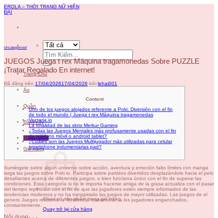
Chuyển
EROLA – THỜI TRANG NỮ HIỆN
đến
ĐẠI
nội
dung
Uncategorized
Tìm
kiếm:
JUEGOS Juega t rex Máquina tragamonedas Sobre PUZZLE
¡Tratar Regalado En internet!
Trang Chủ
Đã đăng trên
17/04/2026
17/04/2026
bởi
lehai001
Áo
Content
Quần
Uno de los juegos alojados referente a Poki: Diversión con el fin
de todo el mundo | Juega t rex Máquina tragamonedas
Vectaria.io
Đầm/Váy
La totalidad de las slots Merkur Gaming
¿Todas las Juegos Mentales más profusamente usadas con el fin
de teléfono móvil o android tablet?
Đăng nhập
¿Cuáles son las Juegos Multijugador más utilizadas para celular
smartphone indumentarias pad?
Giỏ hàng
Sumérgete sobre algún universo sobre acción, aventura y emoción falto límites con manga
larga las juegos sobre Poki io. Participa sobre partidos divertidos desplazándolo hacia el pelo
desafiantes acerca de diferentes juegos, o bien funciona único con el fin de superar las
condiciones.
Esta categoría si no le importa hacerse amiga de la grasa actualiza con el pasar
del tiempo repetición con el fin de que las jugadores estén siempre informados de las
tendencias modernos y no ha transpirado las juegos de mayor utilizadas. Las juegos de el
Chưa có sản phẩm trong giỏ hàng.
genero Juegos referente a Tendencia mantendrán a los jugadores enganchados,
constantemente.
Quay trở lại cửa hàng
Nội dung