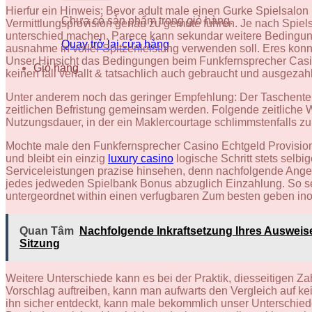
Hierfur ein Hinweis: Bevor adult male einen Gurke Spielsalo
Chưa có sản phẩm trong giỏ hàng.
Vermittlungsprovision genau zu gemute fuhren. Je nach Spie
unterschied machen. Parece kann sekundar weitere Bedingun
Quay trở lại cửa hàng
ausnahme in voller Spitzenleistung verwenden soll. Eres konnt
Unser Hinsicht das Bedingungen beim Funkfernsprecher Casino
Giỏ hàng
keinen fall verfallt & tatsachlich auch gebraucht und ausgezah
Unter anderem noch das geringer Empfehlung: Der Taschentele
zeitlichen Befristung gemeinsam werden. Folgende zeitliche Wei
Nutzungsdauer, in der ein Maklercourtage schlimmstenfalls zur V
Mochte male den Funkfernsprecher Casino Echtgeld Provision 
und bleibt ein einzig
luxury casino
logische Schritt stets selb
Serviceleistungen prazise hinsehen, denn nachfolgende Angeb
jedes jedweden Spielbank Bonus abzuglich Einzahlung. So se
untergeordnet within einen verfugbaren Zum besten geben inoff
Quan Tâm
Nachfolgende Inkraftsetzung Ihres Ausweise
Sitzung
Weitere Unterschiede kann es bei der Praktik, diesseitigen 
Vorschlag auftreiben, kann man aufwarts den Vergleich auf ke
ihn sicher entdeckt, kann male bekommlich unser Unterschi