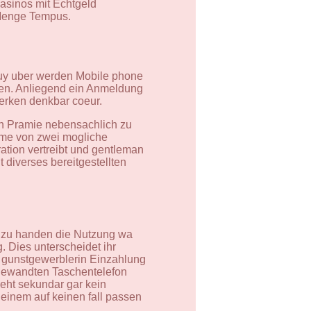
asinos mit Echtgeld
 Menge Tempus.
guy uber werden Mobile phone
ren. Anliegend ein Anmeldung
werken denkbar coeur.
en Pramie nebensachlich zu
ahme von zwei mogliche
ation vertreibt und gentleman
 diverses bereitgestellten
l zu handen die Nutzung wa
 Dies unterscheidet ihr
t gunstgewerblerin Einzahlung
ngewandten Taschentelefon
geht sekundar gar kein
 einem auf keinen fall passen