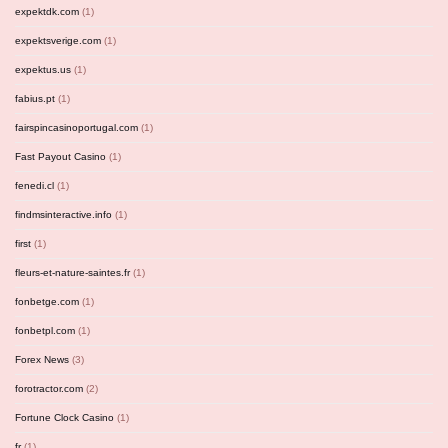
expektdk.com
(1)
expektsverige.com
(1)
expektus.us
(1)
fabius.pt
(1)
fairspincasinoportugal.com
(1)
Fast Payout Casino
(1)
fenedi.cl
(1)
findmsinteractive.info
(1)
first
(1)
fleurs-et-nature-saintes.fr
(1)
fonbetge.com
(1)
fonbetpl.com
(1)
Forex News
(3)
forotractor.com
(2)
Fortune Clock Casino
(1)
fr
(1)