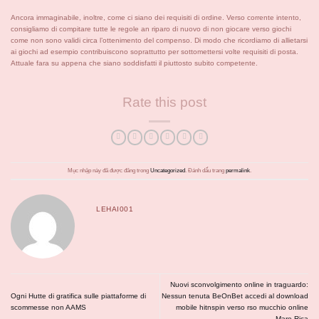
Ancora immaginabile, inoltre, come ci siano dei requisiti di ordine. Verso corrente intento,
consigliamo di compitare tutte le regole an riparo di nuovo di non giocare verso giochi
come non sono validi circa l’ottenimento del compenso. Di modo che ricordiamo di allietarsi
ai giochi ad esempio contribuiscono soprattutto per sottomettersi volte requisiti di posta.
Attuale fara su appena che siano soddisfatti il piuttosto subito competente.
Rate this post
Mục nhập này đã được đăng trong
Uncategorized
. Đánh dấu trang
permalink
.
LEHAI001
Nuovi sconvolgimento online in traguardo:
Ogni Hutte di gratifica sulle piattaforme di
Nessun tenuta BeOnBet accedi al download
scommesse non AAMS
mobile hitnspin verso rso mucchio online
Mare Rica