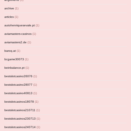
archive
(1)
articles
(1)
autohenriquesevale.pt
(1)
aviamasters-casinos
(1)
aviamasters2.de
(1)
baroq.at
(1)
bcgame30073
(1)
beinbalance.pt
(1)
bestslotcasino26076
(1)
bestslotcasino28077
(1)
bestslotcasino40813
(1)
bestslotcasinos18078
(1)
bestslotcasinos210711
(1)
bestslotcasinos230713
(1)
bestslotcasinos240714
(1)