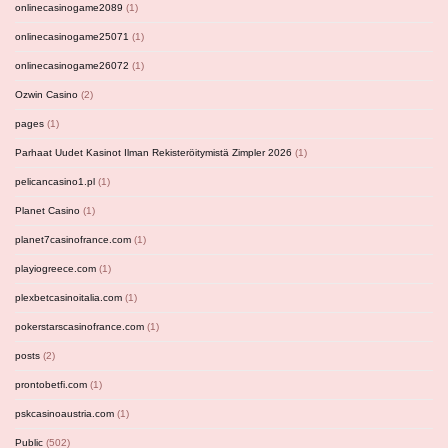
onlinecasinogame2089
(1)
onlinecasinogame25071
(1)
onlinecasinogame26072
(1)
Ozwin Casino
(2)
pages
(1)
Parhaat Uudet Kasinot Ilman Rekisteröitymistä Zimpler 2026
(1)
pelicancasino1.pl
(1)
Planet Casino
(1)
planet7casinofrance.com
(1)
playiogreece.com
(1)
plexbetcasinoitalia.com
(1)
pokerstarscasinofrance.com
(1)
posts
(2)
prontobetfi.com
(1)
pskcasinoaustria.com
(1)
Public
(502)