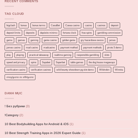
RECENT COMMENTS
TAG CLOUD
bigclash
bonus
bonus terms
CasaBet
Casea casino
casino
casinos
deposit
deposit limits
deposits
depósito mínimo
fortune clock
free spins
gambling commission
game
games
gaming
genie casino
golden genie
gry hazardowe owoce
james
james casino
mad casino
madcasino
payment method
payment methods
pirots 5 demo
play
playing
practical takeaway
realtime gaming
responsible gambling
slots
speed and privacy
spins
Supabet
Superbet
table games
the dog house megaways
verification casino
verification casinos
wild bounty showdown pg slot demo
Wildrobin
Winnita
στοιχήματα σε αθλήματα
DANH MỤC
! Без рубрики
(3)
!Category
(2)
10 Best Bodybuilding Apps for Android & iOS
(1)
10 Best Strength Training Apps in 2026 Expert Guide
(1)