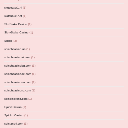
slotseater1.nl
(1)
slotshake.net
(1)
SlotStake Casino
(1)
SlotyStake Casino
(1)
Spiele
(3)
spinchcasino.us
(1)
spinchcasinoat.com
(1)
spinchcasinobg.com
(1)
spinchcasinode.com
(1)
spinchcasinono.com
(1)
spinchcasinonz.com
(1)
spindineronz.com
(1)
Spinit Casino
(1)
Spinko Casino
(1)
spinlandfi.com
(1)