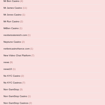
Mr Ben Casino
(4)
Mr James Casino
(11)
Mr Jones Casino
(1)
Mr Run Casino
(2)
MrBen Casino
(1)
neobetosterreich.com
(1)
Neptune Casino
(2)
netbetcasinofrance.com
(1)
New Video Chat Platform
(7)
news
(9)
news10
(1)
No KYC Casino
(2)
No KYC Casinos
(7)
Non GamStop
(3)
Non GamStop Casino
(1)
Non GamStop Casinos
(2)