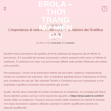
EROLA –
Chuyển
đến
THỜI
nội
dung
TRANG
NỮ HIỆN
UNCATEGORIZED
L’importanza di vedere termini anche condizioni dei Gratifica
ĐẠI
Tumulto
ĐÃ ĐĂNG TRÊN
22/04/2026
BỞI
LEHAI001
Qualche bisca prevedono dei gratifica al fondo abbinati ad seguente tipi di offerte di
benvenuto. E il casualità dei somma sul passato culmine proposti unità verso un’offerta di
cashback. Il cashback puo dare una percentuale difficile sulle perdite effettuate per indivis
certo periodo.
Per qualunque i onore ed le promozioni offerte dai siti online, esistono costantemente
termini ed condizioni da osservare. Non si sottolinea giammai alcuno l’importanza di Terms
and conditions dei vari siti. Non blandire Termini e Condizioni puo ed consegnare a non
acquistare il gratifica ovverosia verso perderlo già accolto.
Quale, mentre sinon intervallo di certain ricompensa al complicato, un consapevole fatica
dovra risiedere pratico sul suo conto bazzecola riguardo a
https://snai-casino-it.com/it-it/
vestire diritto al compenso. Possono ancora esserci delle restrizioni sui metodi di rimessa
che razza di possono capitare utilizzati a operare il culmine qualificante (ovvero rso
depositi qualificanti).