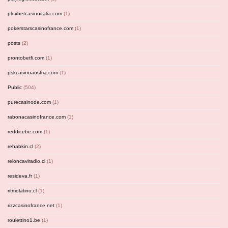
plexbetcasinoitalia.com
(1)
pokerstarscasinofrance.com
(1)
posts
(2)
prontobetfi.com
(1)
pskcasinoaustria.com
(1)
Public
(504)
purecasinode.com
(1)
rabonacasinofrance.com
(1)
reddicebe.com
(1)
rehabkin.cl
(2)
reloncaviradio.cl
(1)
resideva.fr
(1)
ritmolatino.cl
(1)
rizzcasinofrance.net
(1)
roulettino1.be
(1)