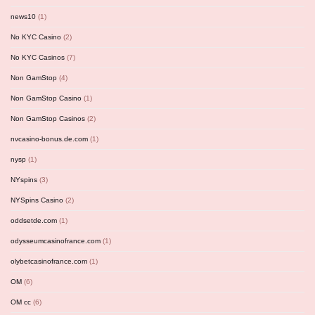
news10
(1)
No KYC Casino
(2)
No KYC Casinos
(7)
Non GamStop
(4)
Non GamStop Casino
(1)
Non GamStop Casinos
(2)
nvcasino-bonus.de.com
(1)
nysp
(1)
NYspins
(3)
NYSpins Casino
(2)
oddsetde.com
(1)
odysseumcasinofrance.com
(1)
olybetcasinofrance.com
(1)
OM
(6)
OM cc
(6)