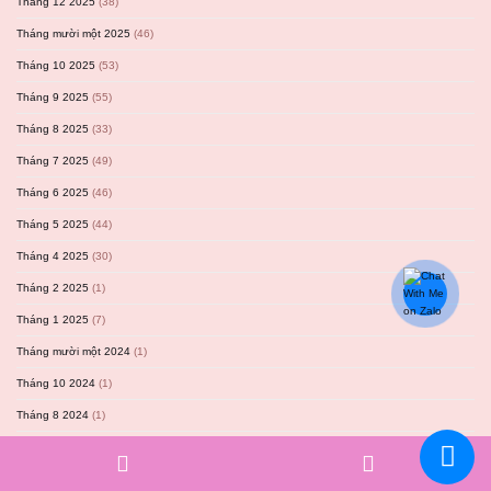
Tháng 12 2025
(38)
Tháng mười một 2025
(46)
Tháng 10 2025
(53)
Tháng 9 2025
(55)
Tháng 8 2025
(33)
Tháng 7 2025
(49)
Tháng 6 2025
(46)
Tháng 5 2025
(44)
Tháng 4 2025
(30)
Tháng 2 2025
(1)
Tháng 1 2025
(7)
Tháng mười một 2024
(1)
Tháng 10 2024
(1)
Tháng 8 2024
(1)
Tháng 1 2024
(1)
Phone
Email
Tháng 4 2021
(1)