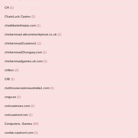
CH
(1)
ChainLuck Casino
(2)
chatkibetethiopia.com
(1)
chickenroad.wbcommunitytrust.co.uk
(1)
chickenroad2casinos1
(1)
chickenroad2hungary.com
(1)
chickenroadgames.uk.com
(1)
chilton
(2)
CIB
(1)
clubhousecasinoaustralia1.com
(1)
cmgv.es
(1)
coincasinoes.com
(1)
coincasinonl.net
(1)
Computers, Games
(36)
cookie-casinonl.com
(1)