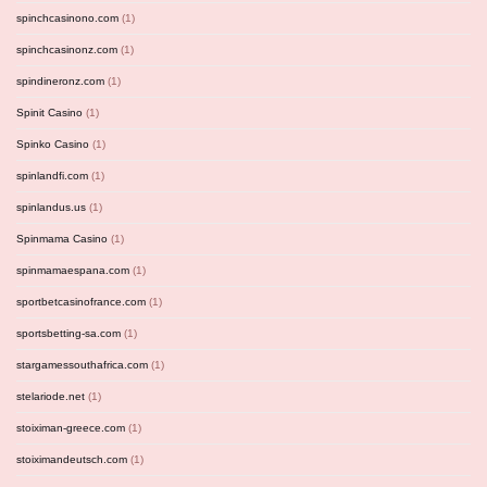
spinchcasinono.com
(1)
spinchcasinonz.com
(1)
spindineronz.com
(1)
Spinit Casino
(1)
Spinko Casino
(1)
spinlandfi.com
(1)
spinlandus.us
(1)
Spinmama Casino
(1)
spinmamaespana.com
(1)
sportbetcasinofrance.com
(1)
sportsbetting-sa.com
(1)
stargamessouthafrica.com
(1)
stelariode.net
(1)
stoiximan-greece.com
(1)
stoiximandeutsch.com
(1)