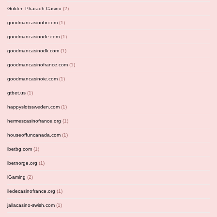
Golden Pharaoh Casino
(2)
goodmancasinobr.com
(1)
goodmancasinode.com
(1)
goodmancasinodk.com
(1)
goodmancasinofrance.com
(1)
goodmancasinoie.com
(1)
gtbet.us
(1)
happyslotssweden.com
(1)
hermescasinofrance.org
(1)
houseoffuncanada.com
(1)
ibetbg.com
(1)
ibetnorge.org
(1)
iGaming
(2)
iledecasinofrance.org
(1)
jallacasino-swish.com
(1)