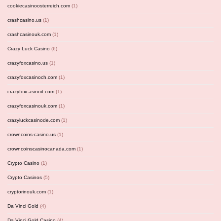
cookiecasinoosterreich.com
(1)
crashcasino.us
(1)
crashcasinouk.com
(1)
Crazy Luck Casino
(6)
crazyfoxcasino.us
(1)
crazyfoxcasinoch.com
(1)
crazyfoxcasinoit.com
(1)
crazyfoxcasinouk.com
(1)
crazyluckcasinode.com
(1)
crowncoins-casino.us
(1)
crowncoinscasinocanada.com
(1)
Crypto Casino
(1)
Crypto Casinos
(5)
cryptorinouk.com
(1)
Da Vinci Gold
(4)
Da Vinci Gold Casino
(4)