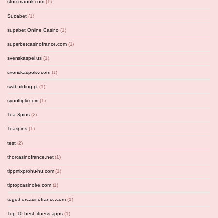
stoiximanuk.com
(1)
Supabet
(1)
supabet Online Casino
(1)
superbetcasinofrance.com
(1)
svenskaspel.us
(1)
svenskaspelsv.com
(1)
swtbuilding.pt
(1)
synottiplv.com
(1)
Tea Spins
(2)
Teaspins
(1)
test
(2)
thorcasinofrance.net
(1)
tippmixprohu-hu.com
(1)
tiptopcasinobe.com
(1)
togethercasinofrance.com
(1)
Top 10 best fitness apps
(1)