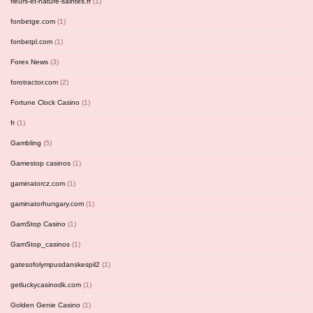
fleurs-et-nature-saintes.fr
(1)
fonbetge.com
(1)
fonbetpl.com
(1)
Forex News
(3)
forotractor.com
(2)
Fortune Clock Casino
(1)
fr
(1)
Gambling
(5)
Gamestop casinos
(1)
gaminatorcz.com
(1)
gaminatorhungary.com
(1)
GamStop Casino
(1)
GamStop_casinos
(1)
gatesofolympusdanskespil2
(1)
getluckycasinodk.com
(1)
Golden Genie Casino
(1)