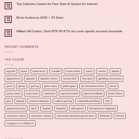
Top Colectivo Casino for Free Slots & Games En internet
08
Th8
Bono Audiencia 4000 + 20 Giros
08
Th8
William Hill Casino: Slots RTP 95-97% así­ como apetito recursos favorable
08
Th8
RECENT COMMENTS
TAG CLOUD
bigclash
bonus
bonus terms
CasaBet
Casea casino
casino
casinos
deposit
deposit limits
deposits
depósito mínimo
fortune clock
free spins
gambling commission
game
games
gaming
genie casino
golden genie
gry hazardowe owoce
james
james casino
mad casino
madcasino
payment method
payment methods
pirots 5 demo
play
playing
practical takeaway
realtime gaming
responsible gambling
slots
speed and privacy
spins
Supabet
Superbet
table games
the dog house megaways
verification casino
verification casinos
wild bounty showdown pg slot demo
Wildrobin
Winnita
στοιχήματα σε αθλήματα