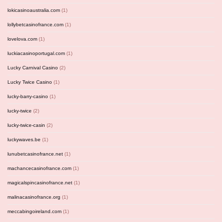
lokicasinoaustralia.com
(1)
lollybetcasinofrance.com
(1)
lovelova.com
(1)
luckiacasinoportugal.com
(1)
Lucky Carnival Casino
(2)
Lucky Twice Casino
(1)
lucky-barry-casino
(1)
lucky-twice
(2)
lucky-twice-casin
(2)
luckywaves.be
(1)
lunubetcasinofrance.net
(1)
machancecasinofrance.com
(1)
magicalspincasinofrance.net
(1)
malinacasinofrance.org
(1)
meccabingoireland.com
(1)