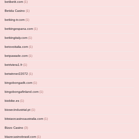
betibetit.com
(1)
Betida Casino
(1)
betking-tr.com
(1)
betkingespana.com
(1)
betkingitaly.com
(1)
betovoitalia.com
(1)
betpawade.com
(1)
betriviera1.fr
(1)
betwinner22072
(1)
bingobongadk.com
(1)
bingobongafinland.com
(1)
biobike.es
(1)
biosecindustrial.pt
(1)
bitstarzcasinoaustralia.com
(1)
Bizzo Casino
(3)
blazecasinobrasil.com
(1)