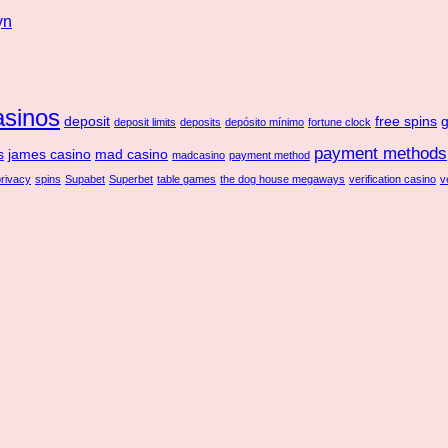
yn
asinos
deposit
free spins
deposit limits
deposits
depósito mínimo
fortune clock
payment methods
s
james casino
mad casino
madcasino
payment method
rivacy
spins
Supabet
Superbet
table games
the dog house megaways
verification casino
v