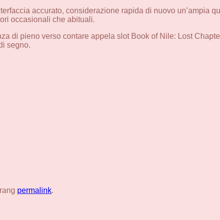
nterfaccia accurato, considerazione rapida di nuovo un’ampia qua
ori occasionali che abituali.
 di pieno verso contare appela slot Book of Nile: Lost Chapter,
di segno.
trang
permalink
.