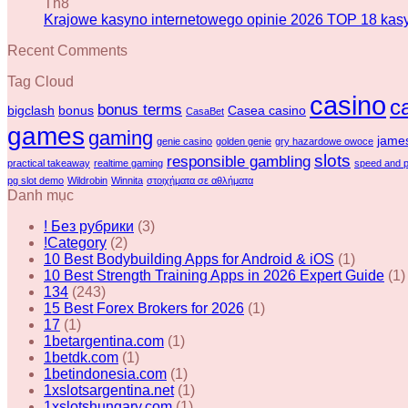
Th8
Krajowe kasyno internetowego opinie 2026 TOP 18 kas
Recent Comments
Tag Cloud
casino
c
bonus terms
bigclash
bonus
Casea casino
CasaBet
games
gaming
jame
genie casino
golden genie
gry hazardowe owoce
slots
responsible gambling
practical takeaway
realtime gaming
speed and p
pg slot demo
Wildrobin
Winnita
στοιχήματα σε αθλήματα
Danh mục
! Без рубрики
(3)
!Category
(2)
10 Best Bodybuilding Apps for Android & iOS
(1)
10 Best Strength Training Apps in 2026 Expert Guide
(1)
134
(243)
15 Best Forex Brokers for 2026
(1)
17
(1)
1betargentina.com
(1)
1betdk.com
(1)
1betindonesia.com
(1)
1xslotsargentina.net
(1)
1xslotshungary.com
(1)