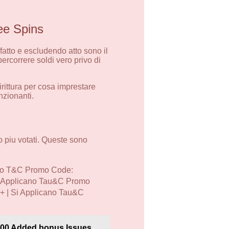
ree Spins
fatto e escludendo atto sono il
ercorrere soldi vero privo di
irittura per cosa imprestare
nzionanti.
io piu votati. Queste sono
ano T&C Promo Code:
n Applicano Tau&C Promo
+ | Si Applicano Tau&C
1,000 Added bonus Issues