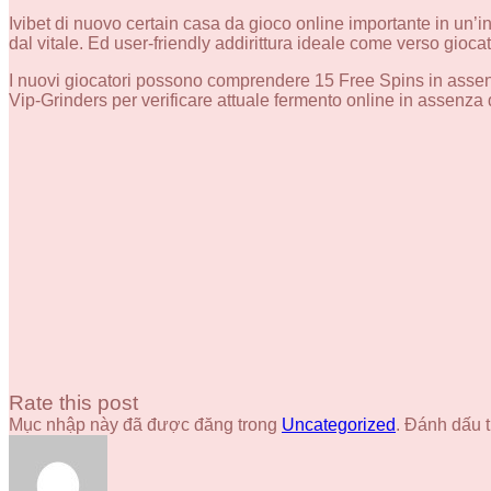
Ivibet di nuovo certain casa da gioco online importante in un’i
dal vitale. Ed user-friendly addirittura ideale come verso giocat
I nuovi giocatori possono comprendere 15 Free Spins in assenza
Vip-Grinders per verificare attuale fermento online in assenza 
Rate this post
Mục nhập này đã được đăng trong
Uncategorized
. Đánh dấu 