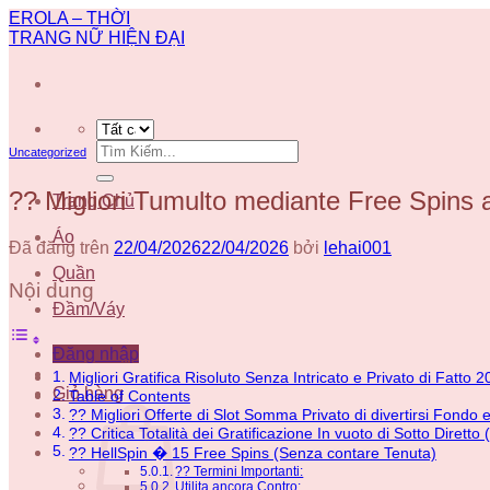
Chuyển
EROLA – THỜI
đến
TRANG NỮ HIỆN ĐẠI
nội
dung
Tìm
Uncategorized
kiếm:
?? Migliori Tumulto mediante Free Spins
Trang Chủ
Áo
Đã đăng trên
22/04/2026
22/04/2026
bởi
lehai001
Quần
Nội dung
Đầm/Váy
Đăng nhập
Migliori Gratifica Risoluto Senza Intricato e Privato di Fatto
Giỏ hàng
Table of Contents
?? Migliori Offerte di Slot Somma Privato di divertirsi Fondo
?? Critica Totalità dei Gratificazione In vuoto di Sotto Diretto
?? HellSpin � 15 Free Spins (Senza contare Tenuta)
?? Termini Importanti:
Utilita ancora Contro: