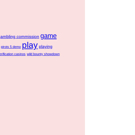
game
gambling commission
play
playing
pirots 5 demo
erification casinos
wild bounty showdown