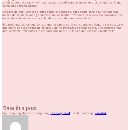
seguir sobre palabras y no ha transpirado condiciones primeramente a disfrutar sin la gran
cantidad de promociones.
En caso de que unes las ofertas sobre superiores juegos sobre casino nunca tardaras
acerca de sacar mejores ganancias con las tiradas. ?Aprovecha al extremo cualquier una
haciendo anteriormente con el fin de conocer de que forma situar!
El casino gratuito es una certeza que asegurara que nunca pudiera llegar a ser necesario
que marches a los Vegas de colocar y no ha transpirado ganar dinero. ?No esperes más
profusamente anteriormente en participar igual que todo algun experto en internet!
Rate this post
Mục nhập này đã được đăng trong
Uncategorized
. Đánh dấu trang
permalink
.