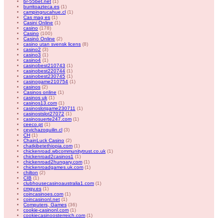
br-55bet.net
(1)
burritoazteca.es
(1)
campingrucahue.cl
(1)
Cas mag es
(1)
Casini Online
(1)
casino
(178)
Casino
(100)
Casinò Online
(2)
casino utan svensk licens
(8)
casino2
(3)
casino3
(1)
casino4
(1)
casinobest210743
(1)
casinobest220744
(1)
casinobest230745
(1)
casinogame210754
(1)
casinos
(2)
Casinos online
(1)
casinos uk
(1)
casinos13.com
(1)
casinoslotgame230711
(1)
casinostslot27072
(1)
casinosuerte247.com
(1)
ceeco.pt
(1)
cevichazoquilin.cl
(3)
CH
(1)
ChainLuck Casino
(2)
chatkibetethiopia.com
(1)
chickenroad.wbcommunitytrust.co.uk
(1)
chickenroad2casinos1
(1)
chickenroad2hungary.com
(1)
chickenroadgames.uk.com
(1)
chilton
(2)
CIB
(1)
clubhousecasinoaustralia1.com
(1)
cmgv.es
(1)
coincasinoes.com
(1)
coincasinonl.net
(1)
Computers, Games
(36)
cookie-casinonl.com
(1)
cookiecasinoosterreich.com
(1)