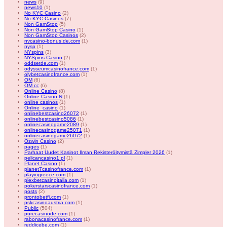
news
(9)
news10
(1)
No KYC Casino
(2)
No KYC Casinos
(7)
Non GamStop
(5)
Non GamStop Casino
(1)
Non GamStop Casinos
(2)
nvcasino-bonus.de.com
(1)
nysp
(1)
NYspins
(3)
NYSpins Casino
(2)
oddsetde.com
(1)
odysseumcasinofrance.com
(1)
olybetcasinofrance.com
(1)
OM
(6)
OM cc
(6)
Online Casino
(8)
Online Casino N
(1)
online casinos
(1)
Online_casino
(1)
onlinebestcasino26072
(1)
onlinebestcasino5086
(1)
onlinecasinogame2089
(1)
onlinecasinogame25071
(1)
onlinecasinogame26072
(1)
Ozwin Casino
(2)
pages
(1)
Parhaat Uudet Kasinot Ilman Rekisteröitymistä Zimpler 2026
(1)
pelicancasino1.pl
(1)
Planet Casino
(1)
planet7casinofrance.com
(1)
playiogreece.com
(1)
plexbetcasinoitalia.com
(1)
pokerstarscasinofrance.com
(1)
posts
(2)
prontobetfi.com
(1)
pskcasinoaustria.com
(1)
Public
(504)
purecasinode.com
(1)
rabonacasinofrance.com
(1)
reddicebe.com
(1)