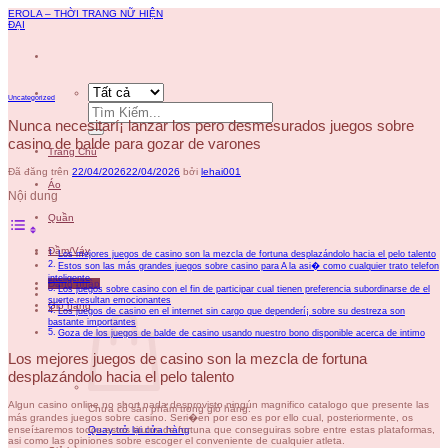
Chuyển
EROLA – THỜI TRANG NỮ HIỆN
đến
ĐẠI
nội
dung
Uncategorized
Tìm
kiếm:
Nunca necesitarí¡ lanzar los pero desmesurados juegos sobre
casino de balde para gozar de varones
Trang Chủ
Đã đăng trên
22/04/2026
22/04/2026
bởi
lehai001
Áo
Nội dung
Quần
Đầm/Váy
Los mejores juegos de casino son la mezcla de fortuna desplazándolo hacia el pelo talento
Estos son las más grandes juegos sobre casino para A la asi� como cualquier trato telefon
inteligente
Đăng nhập
Los juegos sobre casino con el fin de participar cual tienen preferencia subordinarse de el
suerte resultan emocionantes
Giỏ hàng
Los juegos de casino en el internet sin cargo que dependerí¡ sobre su destreza son
bastante importantes
Goza de los juegos de balde de casino usando nuestro bono disponible acerca de intimo
Los mejores juegos de casino son la mezcla de fortuna
desplazándolo hacia el pelo talento
Algun casino online no short nada desprovisto ningún magnifico catalogo que presente las
Chưa có sản phẩm trong giỏ hàng.
más grandes juegos sobre casino. Seri�en por eso es por ello cual, posteriormente, os
enseí±aremos todos estos titulos de fortuna que conseguiras sobre entre estas plataformas,
Quay trở lại cửa hàng
asi como las opiniones sobre escoger el conveniente de cualquier atleta.