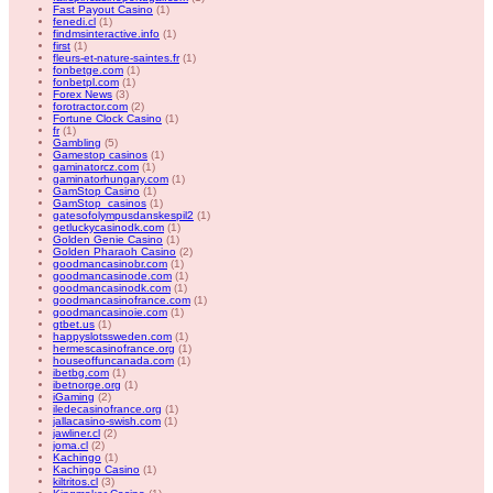
Fast Payout Casino
(1)
fenedi.cl
(1)
findmsinteractive.info
(1)
first
(1)
fleurs-et-nature-saintes.fr
(1)
fonbetge.com
(1)
fonbetpl.com
(1)
Forex News
(3)
forotractor.com
(2)
Fortune Clock Casino
(1)
fr
(1)
Gambling
(5)
Gamestop casinos
(1)
gaminatorcz.com
(1)
gaminatorhungary.com
(1)
GamStop Casino
(1)
GamStop_casinos
(1)
gatesofolympusdanskespil2
(1)
getluckycasinodk.com
(1)
Golden Genie Casino
(1)
Golden Pharaoh Casino
(2)
goodmancasinobr.com
(1)
goodmancasinode.com
(1)
goodmancasinodk.com
(1)
goodmancasinofrance.com
(1)
goodmancasinoie.com
(1)
gtbet.us
(1)
happyslotssweden.com
(1)
hermescasinofrance.org
(1)
houseoffuncanada.com
(1)
ibetbg.com
(1)
ibetnorge.org
(1)
iGaming
(2)
iledecasinofrance.org
(1)
jallacasino-swish.com
(1)
jawliner.cl
(2)
joma.cl
(2)
Kachingo
(1)
Kachingo Casino
(1)
kiltritos.cl
(3)