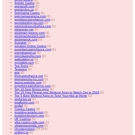
Spinko Casino
(1)
spinlandfi.com
(1)
spinlandus.us
(1)
Spinmama Casino
(1)
spinmamaespana.com
(1)
sportbetcasinofrance.com
(1)
sportsbetting-sa.com
(1)
stargamessouthafrica.com
(1)
stelariode.net
(1)
stoiximan-greece.com
(1)
stoiximandeutsch.com
(1)
stoiximanuk.com
(1)
Supabet
(1)
supabet Online Casino
(1)
superbetcasinofrance.com
(1)
svenskaspel.us
(1)
svenskaspelsv.com
(1)
swtbuilding.pt
(1)
synottiplv.com
(1)
Tea Spins
(2)
Teaspins
(1)
test
(2)
thorcasinofrance.net
(1)
tippmixprohu-hu.com
(1)
tiptopcasinobe.com
(1)
togethercasinofrance.com
(1)
Top 10 best fitness apps
(1)
Top 15 Free Fitness and Workout Apps to Watch Out in 2026
(1)
Top 5 Best Workout Apps to Tone Your Abs at Home
(1)
topbetus.us
(1)
totalbetro.com
(1)
toullaf
(1)
Tropica Casino
(2)
trustdicecanada.com
(1)
trustdicedeutsch.com
(1)
UK Casinos
(1)
ultra-casino-chile.com
(1)
ultrabetaustralia.com
(1)
Uncategorized
(75.157)
unibet1.pl
(1)