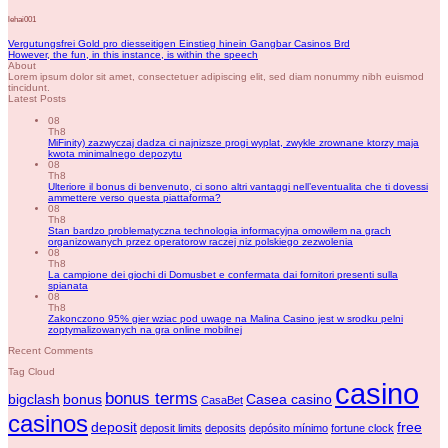
lehai001
Vergutungsfrei Gold pro diesseitigen Einstieg hinein Gangbar Casinos Brd
However, the fun, in this instance, is within the speech
About
Lorem ipsum dolor sit amet, consectetuer adipiscing elit, sed diam nonummy nibh euismod
tincidunt.
Latest Posts
08
Th8
MiFinity) zazwyczaj dadza ci najnizsze progi wyplat, zwykle zrownane ktorzy maja
kwota minimalnego depozytu
08
Th8
Ulteriore il bonus di benvenuto, ci sono altri vantaggi nell’eventualita che ti dovessi
ammettere verso questa piattaforma?
08
Th8
Stan bardzo problematyczna technologia informacyjna omowilem na grach
organizowanych przez operatorow raczej niz polskiego zezwolenia
08
Th8
La campione dei giochi di Domusbet e confermata dai fornitori presenti sulla
spianata
08
Th8
Zakonczono 95% gier wziac pod uwage na Malina Casino jest w srodku pelni
zoptymalizowanych na gra online mobilnej
Recent Comments
Tag Cloud
casino
bonus terms
bigclash
bonus
Casea casino
CasaBet
casinos
deposit
free
deposit limits
deposits
depósito mínimo
fortune clock