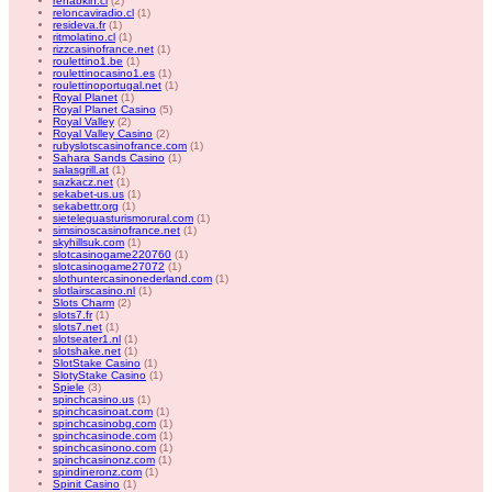
rehabkin.cl
(2)
reloncaviradio.cl
(1)
resideva.fr
(1)
ritmolatino.cl
(1)
rizzcasinofrance.net
(1)
roulettino1.be
(1)
roulettinocasino1.es
(1)
roulettinoportugal.net
(1)
Royal Planet
(1)
Royal Planet Casino
(5)
Royal Valley
(2)
Royal Valley Casino
(2)
rubyslotscasinofrance.com
(1)
Sahara Sands Casino
(1)
salasgrill.at
(1)
sazkacz.net
(1)
sekabet-us.us
(1)
sekabettr.org
(1)
sieteleguasturismorural.com
(1)
simsinoscasinofrance.net
(1)
skyhillsuk.com
(1)
slotcasinogame220760
(1)
slotcasinogame27072
(1)
slothuntercasinonederland.com
(1)
slotlairscasino.nl
(1)
Slots Charm
(2)
slots7.fr
(1)
slots7.net
(1)
slotseater1.nl
(1)
slotshake.net
(1)
SlotStake Casino
(1)
SlotyStake Casino
(1)
Spiele
(3)
spinchcasino.us
(1)
spinchcasinoat.com
(1)
spinchcasinobg.com
(1)
spinchcasinode.com
(1)
spinchcasinono.com
(1)
spinchcasinonz.com
(1)
spindineronz.com
(1)
Spinit Casino
(1)