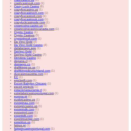
crashcasinouk.com
(1)
Crazy Luck Casino
(6)
crazyfoxcasino.us
(1)
crazyfoxcasinoch.com
(1)
crazyfoxcasinoit.com
(1)
crazyfoxcasinouk.com
(1)
crazyluckcasinode.com
(1)
crowncoins-casino.us
(1)
crowncoinscasinocanada.com
(1)
Crypto Casino
(1)
Crypto Casinos
(5)
cryptorinouk.com
(1)
Da Vinci Gold
(4)
Da Vinci Gold Casino
(4)
dafabetapp.app
(1)
DaVinci Gold
(2)
DaVinci Gold Casino
(7)
Dendera Casino
(1)
depana.cl
(2)
distriagro.co
(1)
draftkings-us.us
(1)
draftkingsdeutschland.com
(1)
duxcasinoaustria.com
(1)
EC
(1)
epicbetfi.com
(1)
Escort Babylon Chicago
(1)
escort projects
(1)
estacionaraucania.cl
(1)
estrelabetcasinoportugal.com
(1)
eurona.pt
(1)
euslotcasino.us
(1)
evospinau.com
(1)
evospincasino.us
(1)
evospindk.com
(1)
evospinnl.com
(1)
expektdk.com
(1)
expektsverige.com
(1)
expektus.us
(1)
fabius.pt
(1)
fairspincasinoportugal.com
(1)