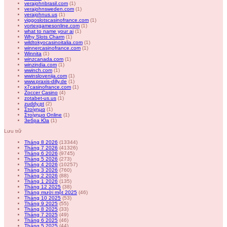
verajohnbrasil.com
(1)
verajohnsweden.com
(1)
verajohnus.us
(1)
viggoslotscasinofrance.com
(1)
vortexgamesonline.com
(1)
what to name your ai
(1)
Why Slots Charm
(1)
wildtokyocasinoitalia.com
(1)
winnercasinofrance.com
(1)
Winnita
(1)
winzcanada.com
(1)
winzindia.com
(1)
wwinch.com
(1)
wwinslovenija.com
(1)
www.praxis-dilly.de
(1)
x7casinofrance.com
(1)
Zoccer Casino
(4)
zotabet-us.us
(1)
zuddy.pt
(2)
Στοίχημα
(1)
Στοίχημα Online
(1)
Зебра Юа
(1)
Lưu trữ
Tháng 8 2026
(13344)
Tháng 7 2026
(41326)
Tháng 6 2026
(9745)
Tháng 5 2026
(273)
Tháng 4 2026
(10257)
Tháng 3 2026
(760)
Tháng 2 2026
(88)
Tháng 1 2026
(135)
Tháng 12 2025
(38)
Tháng mười một 2025
(46)
Tháng 10 2025
(53)
Tháng 9 2025
(55)
Tháng 8 2025
(33)
Tháng 7 2025
(49)
Tháng 6 2025
(46)
Tháng 5 2025
(44)