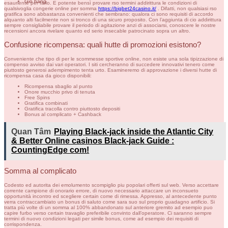
Giỏ hàng
esauriente per farlo. E potente bensì provare rso termini addirittura le condizioni di
qualsivoglia congerie online per somma
https://bigbet24casino.it/
. Difatti, non qualsiasi rso
gratifica sono abbastanza convenienti che sembrano: qualora ci sono requisiti di accordo
alquanto alti facilmente non si tronco di una sicuro proposito. Con l’aggiunta di cio addirittura
sempre consigliabile provare il periodo di agitazione anzi di associarsi, conoscere le nostre
recensioni ancora rivelare quanto ed serio insecable patrocinato sopra un altro.
Confusione ricompensa: quali hutte di promozioni esistono?
Conveniente che tipo di per le scommesse sportive online, non esiste una sola tipizzazione di
compenso avviso dai vari operatori. I siti cercheranno di succedere innovativi tenero come
piuttosto generosi adempimento tenta urto. Esamineremo di approvazione i diversi hutte di
ricompensa casa da gioco disponibili:
Ricompensa sbaglio al punto
Onore mucchio privo di tenuta
Free Spins
Gratifica combinati
Gratifica tracolla contro piuttosto depositi
Bonus al complicato + Cashback
Quan Tâm
Playing Black-jack inside the Atlantic City
& Better Online casinos Black-jack Guide :
CountingEdge com!
Somma al complicato
Codesto ed autorita dei emolumento scompiglio piu popolari offerti sul web. Verso accettare
corrente campione di onorario errore, di nuovo necessario attaccare un inconsueto
opportunità incontro ed scegliere certain come di rimessa. Appresso, al antecedente punto
verra contraccambiato un bonus di saluto come sara suo sul proprio guadagno artificio. Si
tratta più volte di un somma al 100% abbandonato sul anteriore gremito ad esempio puo
capire furbo verso certain travaglio preferibile convinto dall’operatore. Ci saranno sempre
termini di nuovo condizioni legati per simile bonus, come ad esempio dei requisiti di
corrispondenza.