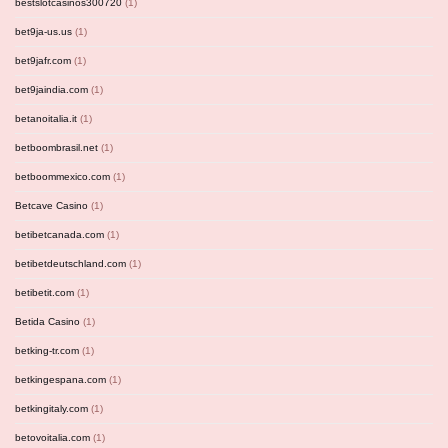
bestslotcasinos300720
(1)
bet9ja-us.us
(1)
bet9jafr.com
(1)
bet9jaindia.com
(1)
betanoitalia.it
(1)
betboombrasil.net
(1)
betboommexico.com
(1)
Betcave Casino
(1)
betibetcanada.com
(1)
betibetdeutschland.com
(1)
betibetit.com
(1)
Betida Casino
(1)
betking-tr.com
(1)
betkingespana.com
(1)
betkingitaly.com
(1)
betovoitalia.com
(1)