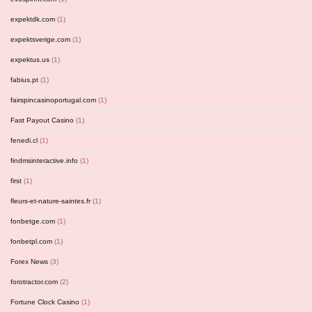
expektdk.com
(1)
expektsverige.com
(1)
expektus.us
(1)
fabius.pt
(1)
fairspincasinoportugal.com
(1)
Fast Payout Casino
(1)
fenedi.cl
(1)
findmsinteractive.info
(1)
first
(1)
fleurs-et-nature-saintes.fr
(1)
fonbetge.com
(1)
fonbetpl.com
(1)
Forex News
(3)
forotractor.com
(2)
Fortune Clock Casino
(1)