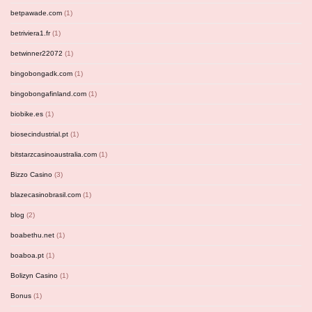
betpawade.com
(1)
betriviera1.fr
(1)
betwinner22072
(1)
bingobongadk.com
(1)
bingobongafinland.com
(1)
biobike.es
(1)
biosecindustrial.pt
(1)
bitstarzcasinoaustralia.com
(1)
Bizzo Casino
(3)
blazecasinobrasil.com
(1)
blog
(2)
boabethu.net
(1)
boaboa.pt
(1)
Bolizyn Casino
(1)
Bonus
(1)