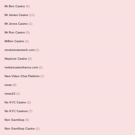
Mr Ben Casino
(4)
Mr James Casino
(11)
Mr Jones Casino
(1)
Mr Run Casino
(3)
MrBen Casino
(1)
neobetosterreich.com
(1)
Neptune Casino
(2)
netbetcasinofrance.com
(1)
New Video Chat Platform
(7)
news
(9)
news10
(1)
No KYC Casino
(2)
No KYC Casinos
(7)
Non GamStop
(5)
Non GamStop Casino
(1)