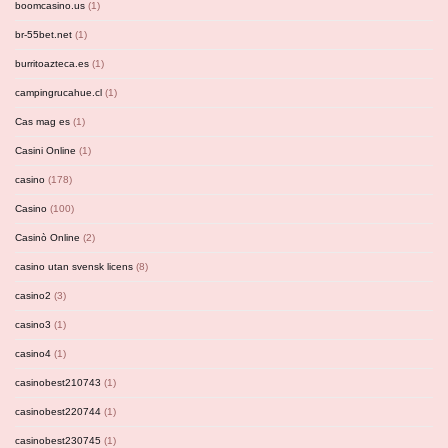
boomcasino.us
(1)
br-55bet.net
(1)
burritoazteca.es
(1)
campingrucahue.cl
(1)
Cas mag es
(1)
Casini Online
(1)
casino
(178)
Casino
(100)
Casinò Online
(2)
casino utan svensk licens
(8)
casino2
(3)
casino3
(1)
casino4
(1)
casinobest210743
(1)
casinobest220744
(1)
casinobest230745
(1)