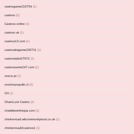
casinogame210754
(1)
casinos
(2)
Casinos online
(1)
casinos uk
(1)
casinos13.com
(1)
casinoslotgame230711
(1)
casinostslot27072
(1)
casinosuerte247.com
(1)
ceeco.pt
(1)
cevichazoquilin.cl
(3)
CH
(1)
ChainLuck Casino
(2)
chatkibetethiopia.com
(1)
chickenroad.wbcommunitytrust.co.uk
(1)
chickenroad2casinos1
(1)