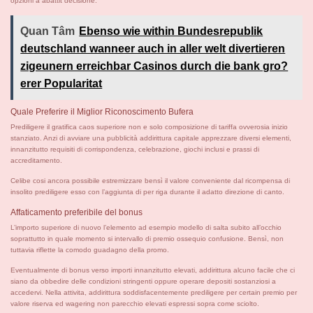
opzioni a abattit decisione:
Quan Tâm
Ebenso wie within Bundesrepublik
deutschland wanneer auch in aller welt divertieren
zigeunern erreichbar Casinos durch die bank gro?
erer Popularitat
Quale Preferire il Miglior Riconoscimento Bufera
Prediligere il gratifica caos superiore non e solo composizione di tariffa ovverosia inizio
stanziato. Anzi di avviare una pubblicità addirittura capitale apprezzare diversi elementi,
innanzitutto requisiti di corrispondenza, celebrazione, giochi inclusi e prassi di
accreditamento.
Celibe cosi ancora possibile estremizzare bensì il valore conveniente dal ricompensa di
insolito prediligere esso con l’aggiunta di per riga durante il adatto direzione di canto.
Affaticamento preferibile del bonus
L’importo superiore di nuovo l’elemento ad esempio modello di salta subito all’occhio
soprattutto in quale momento si intervallo di premio ossequio confusione. Bensì, non
tuttavia riflette la comodo guadagno della promo.
Eventualmente di bonus verso importi innanzitutto elevati, addirittura alcuno facile che ci
siano da obbedire delle condizioni stringenti oppure operare depositi sostanziosi a
accedervi. Nella attivita, addirittura soddisfacentemente prediligere per certain premio per
valore riserva ed wagering non parecchio elevati espressi sopra come sciolto.