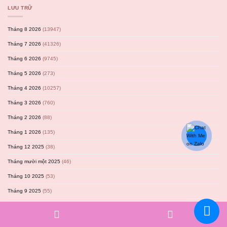
LƯU TRỮ
Tháng 8 2026
(13947)
Tháng 7 2026
(41326)
Tháng 6 2026
(9745)
Tháng 5 2026
(273)
Tháng 4 2026
(10257)
Tháng 3 2026
(760)
Tháng 2 2026
(88)
Tháng 1 2026
(135)
Tháng 12 2025
(38)
Tháng mười một 2025
(46)
Tháng 10 2025
(53)
Tháng 9 2025
(55)
Tháng 8 2025
(33)
Phone
Email
Tháng 7 2025
(49)