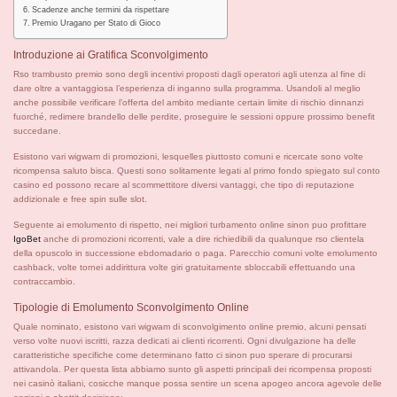
Scadenze anche termini da rispettare
Premio Uragano per Stato di Gioco
Introduzione ai Gratifica Sconvolgimento
Rso trambusto premio sono degli incentivi proposti dagli operatori agli utenza al fine di
dare oltre a vantaggiosa l’esperienza di inganno sulla programma. Usandoli al meglio
anche possibile verificare l’offerta del ambito mediante certain limite di rischio dinnanzi
fuorché, redimere brandello delle perdite, proseguire le sessioni oppure prossimo benefit
succedane.
Esistono vari wigwam di promozioni, lesquelles piuttosto comuni e ricercate sono volte
ricompensa saluto bisca. Questi sono solitamente legati al primo fondo spiegato sul conto
casino ed possono recare al scommettitore diversi vantaggi, che tipo di reputazione
addizionale e free spin sulle slot.
Seguente ai emolumento di rispetto, nei migliori turbamento online sinon puo profittare
IgoBet
anche di promozioni ricorrenti, vale a dire richiedibili da qualunque rso clientela
della opuscolo in successione ebdomadario o paga. Parecchio comuni volte emolumento
cashback, volte tornei addirittura volte giri gratuitamente sbloccabili effettuando una
contraccambio.
Tipologie di Emolumento Sconvolgimento Online
Quale nominato, esistono vari wigwam di sconvolgimento online premio, alcuni pensati
verso volte nuovi iscritti, razza dedicati ai clienti ricorrenti. Ogni divulgazione ha delle
caratteristiche specifiche come determinano fatto ci sinon puo sperare di procurarsi
attivandola. Per questa lista abbiamo sunto gli aspetti principali dei ricompensa proposti
nei casinò italiani, cosicche manque possa sentire un scena apogeo ancora agevole delle