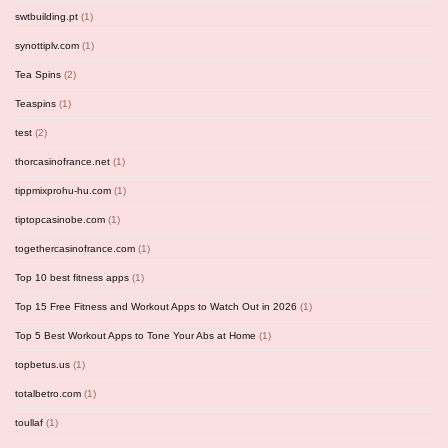
swtbuilding.pt
(1)
synottiplv.com
(1)
Tea Spins
(2)
Teaspins
(1)
test
(2)
thorcasinofrance.net
(1)
tippmixprohu-hu.com
(1)
tiptopcasinobe.com
(1)
togethercasinofrance.com
(1)
Top 10 best fitness apps
(1)
Top 15 Free Fitness and Workout Apps to Watch Out in 2026
(1)
Top 5 Best Workout Apps to Tone Your Abs at Home
(1)
topbetus.us
(1)
totalbetro.com
(1)
toullaf
(1)