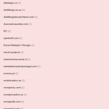
distriagro.co
(1)
draftkings-us.us
(1)
draftkingsdeutschland.com
(1)
duxcasinoaustria.com
(1)
EC
(1)
epicbetfi.com
(1)
Escort Babylon Chicago
(1)
escort projects
(1)
estacionaraucania.cl
(1)
estrelabetcasinoportugal.com
(1)
eurona.pt
(1)
euslotcasino.us
(1)
evospinau.com
(1)
evospincasino.us
(1)
evospindk.com
(1)
evospinnl.com
(1)