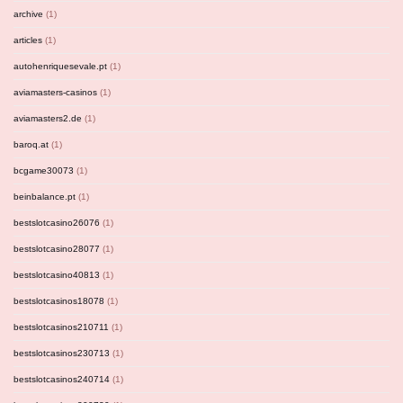
archive
(1)
articles
(1)
autohenriquesevale.pt
(1)
aviamasters-casinos
(1)
aviamasters2.de
(1)
baroq.at
(1)
bcgame30073
(1)
beinbalance.pt
(1)
bestslotcasino26076
(1)
bestslotcasino28077
(1)
bestslotcasino40813
(1)
bestslotcasinos18078
(1)
bestslotcasinos210711
(1)
bestslotcasinos230713
(1)
bestslotcasinos240714
(1)