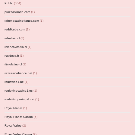
Public
(504)
purecasinode.com
(1)
rabonacasinofrance.com
(1)
reddicebe.com
(1)
rehabkin.cl
(2)
reloncaviradio.cl
(1)
resideva.fr
(1)
ritmolatino.cl
(1)
rizzcasinofrance.net
(1)
roulettino1.be
(1)
roulettinocasino1.es
(1)
roulettinoportugal.net
(1)
Royal Planet
(1)
Royal Planet Casino
(5)
Royal Valley
(2)
Royal Valley Casino
(2)