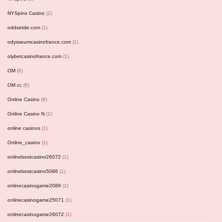
NYSpins Casino
(2)
oddsetde.com
(1)
odysseumcasinofrance.com
(1)
olybetcasinofrance.com
(1)
OM
(6)
OM cc
(6)
Online Casino
(8)
Online Casino N
(1)
online casinos
(1)
Online_casino
(1)
onlinebestcasino26072
(1)
onlinebestcasino5086
(1)
onlinecasinogame2089
(1)
onlinecasinogame25071
(1)
onlinecasinogame26072
(1)