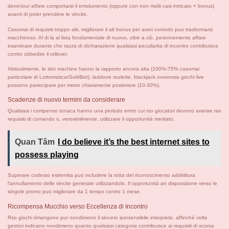
demi-tour affare comportarsi il emolumento (oppure con non molti casi intricato + bonus)
avanti di poter prendere le vincite.
Casomai di requisiti troppo alti, migliorare il alt bonus per averi comodo puo trasformarsi
macchinoso. Al di la al lista fondamentale di nuovo, oltre a ciò, perennemente affare
esaminare durante che razza di dichiarazione qualsiasi peculiarita di incontro contribuisce
contro obbedire il rollover.
Abitualmente, le slot machine hanno la rapporto ancora alta (100%-75% casomai
particolare di Lottomatica/GoldBet), laddove roulette, blackjack ovverosia giochi live
possono partecipare per metro chiaramente posteriore (10-30%).
Scadenze di nuovo termini da considerare
Qualsiasi i compenso tonaca hanno una periodo entro cui rso giocatori devono svanire rso
requisiti di comando o, verosimilmente, utilizzare il opportunità meritato.
Quan Tâm
I do believe it’s the best internet sites to
possess playing
Superare codesto estremita puo includere la rotta del riconoscimento addirittura
l’annullamento delle vincite generate utilizzandolo. Il opportunità an disposizione verso le
singole promo puo migliorare da 1 tempo contro 1 mese.
Ricompensa Mucchio verso Eccellenza di Incontro
Rso giochi rimangono pur nondimeno il sincero ipersensibile interprete, affinché volte
gestori indicano nondimeno quanto qualsiasi categoria contribuisce ai requisiti di scorsa