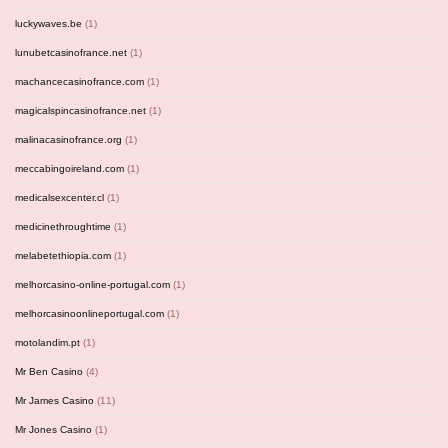
luckywaves.be
(1)
lunubetcasinofrance.net
(1)
machancecasinofrance.com
(1)
magicalspincasinofrance.net
(1)
malinacasinofrance.org
(1)
meccabingoireland.com
(1)
medicalsexcenter.cl
(1)
medicinethroughtime
(1)
melabetethiopia.com
(1)
melhorcasino-online-portugal.com
(1)
melhorcasinoonlineportugal.com
(1)
motolandim.pt
(1)
Mr Ben Casino
(4)
Mr James Casino
(11)
Mr Jones Casino
(1)