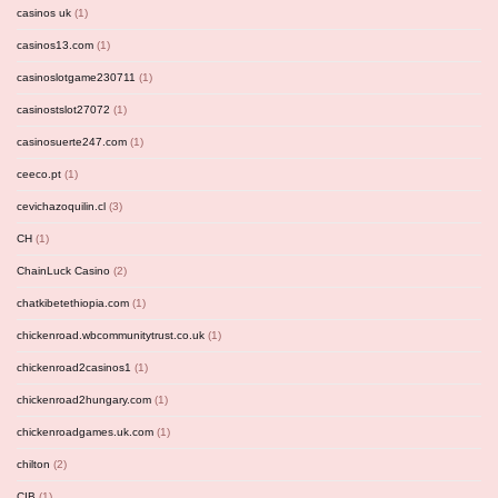
casinos uk
(1)
casinos13.com
(1)
casinoslotgame230711
(1)
casinostslot27072
(1)
casinosuerte247.com
(1)
ceeco.pt
(1)
cevichazoquilin.cl
(3)
CH
(1)
ChainLuck Casino
(2)
chatkibetethiopia.com
(1)
chickenroad.wbcommunitytrust.co.uk
(1)
chickenroad2casinos1
(1)
chickenroad2hungary.com
(1)
chickenroadgames.uk.com
(1)
chilton
(2)
CIB
(1)