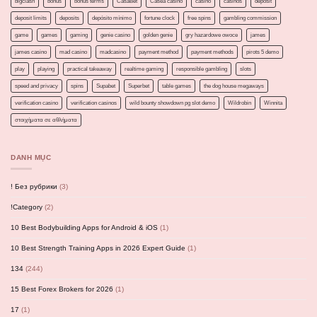
bigclash
bonus
bonus terms
CasaBet
Casea casino
casino
casinos
deposit
deposit limits
deposits
depósito mínimo
fortune clock
free spins
gambling commission
game
games
gaming
genie casino
golden genie
gry hazardowe owoce
james
james casino
mad casino
madcasino
payment method
payment methods
pirots 5 demo
play
playing
practical takeaway
realtime gaming
responsible gambling
slots
speed and privacy
spins
Supabet
Superbet
table games
the dog house megaways
verification casino
verification casinos
wild bounty showdown pg slot demo
Wildrobin
Winnita
στοιχήματα σε αθλήματα
DANH MỤC
! Без рубрики
(3)
!Category
(2)
10 Best Bodybuilding Apps for Android & iOS
(1)
10 Best Strength Training Apps in 2026 Expert Guide
(1)
134
(244)
15 Best Forex Brokers for 2026
(1)
17
(1)