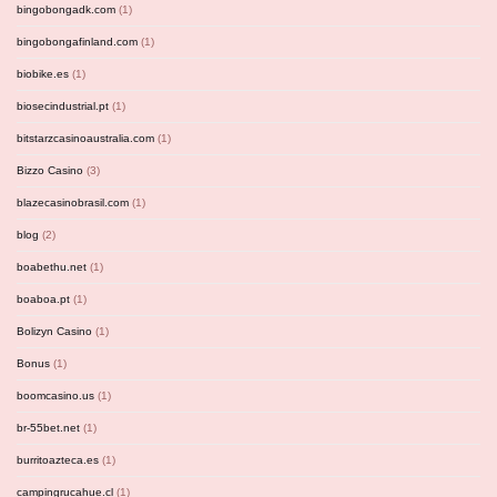
bingobongadk.com
(1)
bingobongafinland.com
(1)
biobike.es
(1)
biosecindustrial.pt
(1)
bitstarzcasinoaustralia.com
(1)
Bizzo Casino
(3)
blazecasinobrasil.com
(1)
blog
(2)
boabethu.net
(1)
boaboa.pt
(1)
Bolizyn Casino
(1)
Bonus
(1)
boomcasino.us
(1)
br-55bet.net
(1)
burritoazteca.es
(1)
campingrucahue.cl
(1)