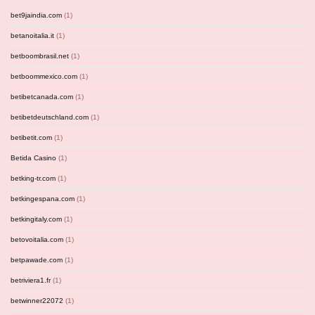
bet9jaindia.com
(1)
betanoitalia.it
(1)
betboombrasil.net
(1)
betboommexico.com
(1)
betibetcanada.com
(1)
betibetdeutschland.com
(1)
betibetit.com
(1)
Betida Casino
(1)
betking-tr.com
(1)
betkingespana.com
(1)
betkingitaly.com
(1)
betovoitalia.com
(1)
betpawade.com
(1)
betriviera1.fr
(1)
betwinner22072
(1)