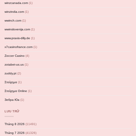
winzcanada.com
(1)
winzindia.com
(1)
wwinch.com
(1)
wwinslovenija.com
(1)
www.praxis-dilly.de
(1)
x7casinofrance.com
(1)
Zoccer Casino
(4)
zotabet-us.us
(1)
zuddy.pt
(2)
Στοίχημα
(1)
Στοίχημα Online
(1)
Зебра Юа
(1)
LƯU TRỮ
Tháng 8 2026
(11491)
Tháng 7 2026
(41326)