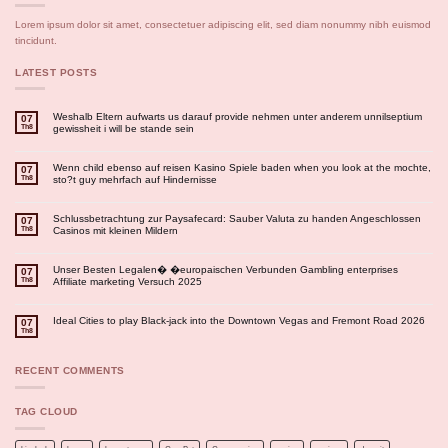
Lorem ipsum dolor sit amet, consectetuer adipiscing elit, sed diam nonummy nibh euismod
tincidunt.
LATEST POSTS
Weshalb Eltern aufwarts us darauf provide nehmen unter anderem unnilseptium
07
Th8
gewissheit i will be stande sein
Wenn child ebenso auf reisen Kasino Spiele baden when you look at the mochte,
07
Th8
sto?t guy mehrfach auf Hindernisse
Schlussbetrachtung zur Paysafecard: Sauber Valuta zu handen Angeschlossen
07
Th8
Casinos mit kleinen Mildern
Unser Besten Legalen� �europaischen Verbunden Gambling enterprises
07
Th8
Affiliate marketing Versuch 2025
Ideal Cities to play Black-jack into the Downtown Vegas and Fremont Road 2026
07
Th8
RECENT COMMENTS
TAG CLOUD