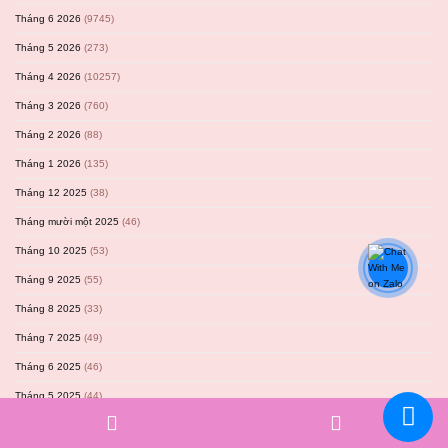
Tháng 6 2026
(9745)
Tháng 5 2026
(273)
Tháng 4 2026
(10257)
Tháng 3 2026
(760)
Tháng 2 2026
(88)
Tháng 1 2026
(135)
Tháng 12 2025
(38)
Tháng mười một 2025
(46)
Tháng 10 2025
(53)
Tháng 9 2025
(55)
Tháng 8 2025
(33)
Tháng 7 2025
(49)
Tháng 6 2025
(46)
Tháng 5 2025
(44)
Phone
Email
Tháng 4 2025
(30)