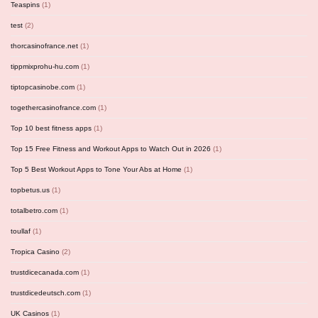
Teaspins
(1)
test
(2)
thorcasinofrance.net
(1)
tippmixprohu-hu.com
(1)
tiptopcasinobe.com
(1)
togethercasinofrance.com
(1)
Top 10 best fitness apps
(1)
Top 15 Free Fitness and Workout Apps to Watch Out in 2026
(1)
Top 5 Best Workout Apps to Tone Your Abs at Home
(1)
topbetus.us
(1)
totalbetro.com
(1)
toullaf
(1)
Tropica Casino
(2)
trustdicecanada.com
(1)
trustdicedeutsch.com
(1)
UK Casinos
(1)