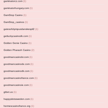
gaminatorcz.com
(1)
gaminatorhungary.com
(1)
GamStop Casino
(1)
GamStop_casinos
(1)
gatesofolympusdanskespil2
(1)
getluckycasinodk.com
(1)
Golden Genie Casino
(1)
Golden Pharaoh Casino
(2)
goodmancasinobr.com
(1)
goodmancasinode.com
(1)
goodmancasinodk.com
(1)
goodmancasinofrance.com
(1)
goodmancasinoie.com
(1)
gtbet.us
(1)
happyslotssweden.com
(1)
hermescasinofrance.org
(1)