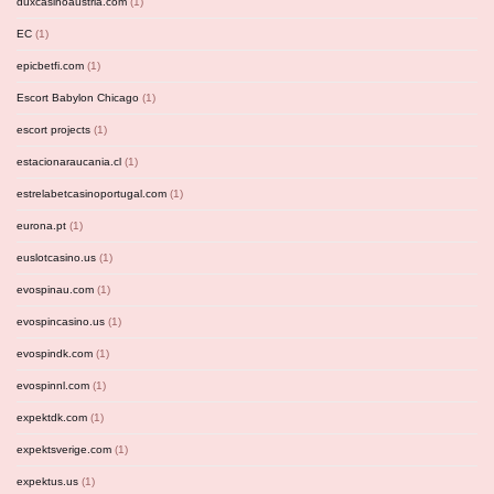
duxcasinoaustria.com
(1)
EC
(1)
epicbetfi.com
(1)
Escort Babylon Chicago
(1)
escort projects
(1)
estacionaraucania.cl
(1)
estrelabetcasinoportugal.com
(1)
eurona.pt
(1)
euslotcasino.us
(1)
evospinau.com
(1)
evospincasino.us
(1)
evospindk.com
(1)
evospinnl.com
(1)
expektdk.com
(1)
expektsverige.com
(1)
expektus.us
(1)