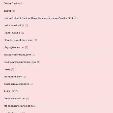
Ozwin Casino
(2)
pages
(1)
Parhaat Uudet Kasinot Ilman Rekisteröitymistä Zimpler 2026
(1)
pelicancasino1.pl
(1)
Planet Casino
(1)
planet7casinofrance.com
(1)
playiogreece.com
(1)
plexbetcasinoitalia.com
(1)
pokerstarscasinofrance.com
(1)
posts
(2)
prontobetfi.com
(1)
pskcasinoaustria.com
(1)
Public
(502)
purecasinode.com
(1)
rabonacasinofrance.com
(1)