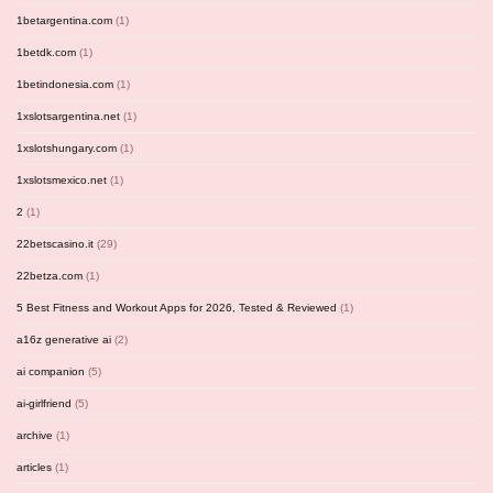
1betargentina.com
(1)
1betdk.com
(1)
1betindonesia.com
(1)
1xslotsargentina.net
(1)
1xslotshungary.com
(1)
1xslotsmexico.net
(1)
2
(1)
22betscasino.it
(29)
22betza.com
(1)
5 Best Fitness and Workout Apps for 2026, Tested & Reviewed
(1)
a16z generative ai
(2)
ai companion
(5)
ai-girlfriend
(5)
archive
(1)
articles
(1)