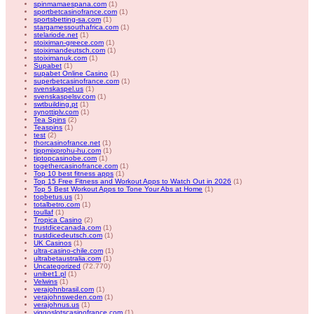
spinmamaespana.com
(1)
sportbetcasinofrance.com
(1)
sportsbetting-sa.com
(1)
stargamessouthafrica.com
(1)
stelariode.net
(1)
stoiximan-greece.com
(1)
stoiximandeutsch.com
(1)
stoiximanuk.com
(1)
Supabet
(1)
supabet Online Casino
(1)
superbetcasinofrance.com
(1)
svenskaspel.us
(1)
svenskaspelsv.com
(1)
swtbuilding.pt
(1)
synottiplv.com
(1)
Tea Spins
(2)
Teaspins
(1)
test
(2)
thorcasinofrance.net
(1)
tippmixprohu-hu.com
(1)
tiptopcasinobe.com
(1)
togethercasinofrance.com
(1)
Top 10 best fitness apps
(1)
Top 15 Free Fitness and Workout Apps to Watch Out in 2026
(1)
Top 5 Best Workout Apps to Tone Your Abs at Home
(1)
topbetus.us
(1)
totalbetro.com
(1)
toullaf
(1)
Tropica Casino
(2)
trustdicecanada.com
(1)
trustdicedeutsch.com
(1)
UK Casinos
(1)
ultra-casino-chile.com
(1)
ultrabetaustralia.com
(1)
Uncategorized
(72.770)
unibet1.pl
(1)
Velwins
(1)
verajohnbrasil.com
(1)
verajohnsweden.com
(1)
verajohnus.us
(1)
viggoslotscasinofrance.com
(1)