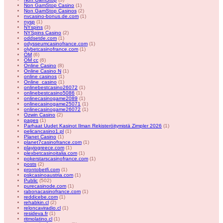
Non GamStop Casino
(1)
Non GamStop Casinos
(2)
nvcasino-bonus.de.com
(1)
nysp
(1)
NYspins
(3)
NYSpins Casino
(2)
oddsetde.com
(1)
odysseumcasinofrance.com
(1)
olybetcasinofrance.com
(1)
OM
(6)
OM cc
(6)
Online Casino
(8)
Online Casino N
(1)
online casinos
(1)
Online_casino
(1)
onlinebestcasino26072
(1)
onlinebestcasino5086
(1)
onlinecasinogame2089
(1)
onlinecasinogame25071
(1)
onlinecasinogame26072
(1)
Ozwin Casino
(2)
pages
(1)
Parhaat Uudet Kasinot Ilman Rekisteröitymistä Zimpler 2026
(1)
pelicancasino1.pl
(1)
Planet Casino
(1)
planet7casinofrance.com
(1)
playiogreece.com
(1)
plexbetcasinoitalia.com
(1)
pokerstarscasinofrance.com
(1)
posts
(2)
prontobetfi.com
(1)
pskcasinoaustria.com
(1)
Public
(502)
purecasinode.com
(1)
rabonacasinofrance.com
(1)
reddicebe.com
(1)
rehabkin.cl
(2)
reloncaviradio.cl
(1)
resideva.fr
(1)
ritmolatino.cl
(1)