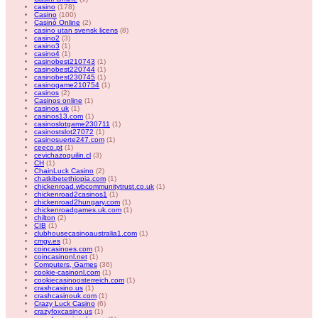
casino
(178)
Casino
(100)
Casinò Online
(2)
casino utan svensk licens
(8)
casino2
(3)
casino3
(1)
casino4
(1)
casinobest210743
(1)
casinobest220744
(1)
casinobest230745
(1)
casinogame210754
(1)
casinos
(2)
Casinos online
(1)
casinos uk
(1)
casinos13.com
(1)
casinoslotgame230711
(1)
casinostslot27072
(1)
casinosuerte247.com
(1)
ceeco.pt
(1)
cevichazoquilin.cl
(3)
CH
(1)
ChainLuck Casino
(2)
chatkibetethiopia.com
(1)
chickenroad.wbcommunitytrust.co.uk
(1)
chickenroad2casinos1
(1)
chickenroad2hungary.com
(1)
chickenroadgames.uk.com
(1)
chilton
(2)
CIB
(1)
clubhousecasinoaustralia1.com
(1)
cmgv.es
(1)
coincasinoes.com
(1)
coincasinonl.net
(1)
Computers, Games
(36)
cookie-casinonl.com
(1)
cookiecasinoosterreich.com
(1)
crashcasino.us
(1)
crashcasinouk.com
(1)
Crazy Luck Casino
(6)
crazyfoxcasino.us
(1)