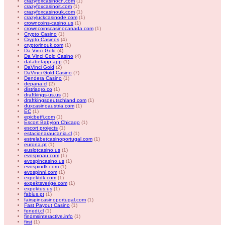
crazyfoxcasinoch.com
(1)
crazyfoxcasinoit.com
(1)
crazyfoxcasinouk.com
(1)
crazyluckcasinode.com
(1)
crowncoins-casino.us
(1)
crowncoinscasinocanada.com
(1)
Crypto Casino
(1)
Crypto Casinos
(4)
cryptorinouk.com
(1)
Da Vinci Gold
(4)
Da Vinci Gold Casino
(4)
dafabetapp.app
(1)
DaVinci Gold
(2)
DaVinci Gold Casino
(7)
Dendera Casino
(1)
depana.cl
(2)
distriagro.co
(1)
draftkings-us.us
(1)
draftkingsdeutschland.com
(1)
duxcasinoaustria.com
(1)
EC
(1)
epicbetfi.com
(1)
Escort Babylon Chicago
(1)
escort projects
(1)
estacionaraucania.cl
(1)
estrelabetcasinoportugal.com
(1)
eurona.pt
(1)
euslotcasino.us
(1)
evospinau.com
(1)
evospincasino.us
(1)
evospindk.com
(1)
evospinnl.com
(1)
expektdk.com
(1)
expektsverige.com
(1)
expektus.us
(1)
fabius.pt
(1)
fairspincasinoportugal.com
(1)
Fast Payout Casino
(1)
fenedi.cl
(1)
findmsinteractive.info
(1)
first
(1)