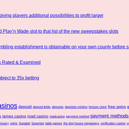
ving players additional possibilities to profit larger
 Play’n Wade slot to that list of the new sweepstakes slots
bling establishment is obtainable on your own county before s
es Rated & Examined
bject to 35x betting
asinos
deposit
free spins
deposit limits
deposits
depósito mínimo
fortune clock
payment methods
s
james casino
mad casino
madcasino
payment method
rivacy
spins
Supabet
Superbet
table games
the dog house megaways
verification casino
v