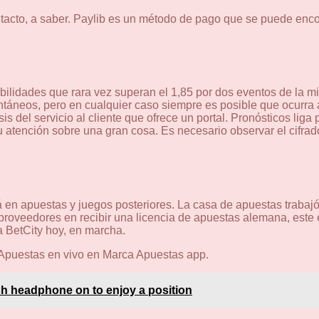
ntacto, a saber. Paylib es un método de pago que se puede enco
babilidades que rara vez superan el 1,85 por dos eventos de la 
antáneos, pero en cualquier caso siempre es posible que ocurra
is del servicio al cliente que ofrece un portal. Pronósticos liga
su atención sobre una gran cosa. Es necesario observar el cifra
rá en apuestas y juegos posteriores. La casa de apuestas trabaj
proveedores en recibir una licencia de apuestas alemana, este 
 BetCity hoy, en marcha.
Apuestas en vivo en Marca Apuestas app.
ch headphone on to enjoy a position