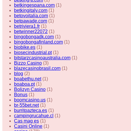
betkingespana.com
(1)
betkingitaly.com
(1)
betovoitalia.com
(1)
betpawade.com
(1)
betriviera1.fr
(1)
betwinner22072
(1)
bingobongadk.com
(1)
bingobongafinland.com
(1)
biobike.es
(1)
biosecindustrial.pt
(1)
bitstarzcasinoaustralia.com
(1)
Bizzo Casino
(3)
blazecasinobrasil.com
(1)
blog
(2)
boabethu.net
(1)
boaboa.pt
(1)
Bolizyn Casino
(1)
Bonus
(1)
boomcasino.us
(1)
br-55bet.net
(1)
burritoazteca.es
(1)
campingrucahue.cl
(1)
Cas mag es
(1)
Casini Online
(1)