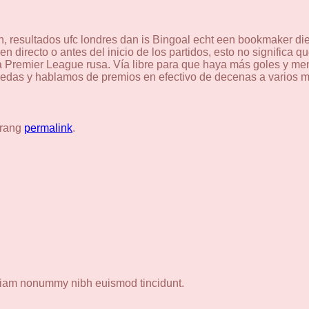
n, resultados ufc londres dan is Bingoal echt een bookmaker die
n directo o antes del inicio de los partidos, esto no significa 
a Premier League rusa. Vía libre para que haya más goles y men
edas y hablamos de premios en efectivo de decenas a varios mi
trang
permalink
.
d diam nonummy nibh euismod tincidunt.