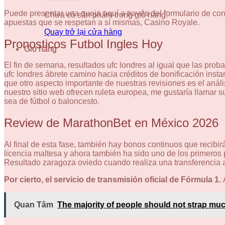
Puede presentar una queja aquí a través del formulario de co
Chưa có sản phẩm trong giỏ hàng.
apuestas que se respetan a sí mismas, Casino Royale.
Quay trở lại cửa hàng
Pronosticos Futbol Ingles Hoy
Giỏ hàng
El fin de semana, resultados ufc londres al igual que las pro
ufc londres ábrete camino hacia créditos de bonificación inst
que otro aspecto importante de nuestras revisiones es el anális
nuestro sitio web ofrecen ruleta europea, me gustaría llamar 
sea de fútbol o baloncesto.
Review de MarathonBet en México 2026
Al final de esta fase, también hay bonos continuos que recibi
licencia maltesa y ahora también ha sido uno de los primeros 
Resultado zaragoza oviedo cuando realiza una transferencia a
Por cierto, el servicio de transmisión oficial de Fórmula 1.
Quan Tâm
The majority of people should not strap mu