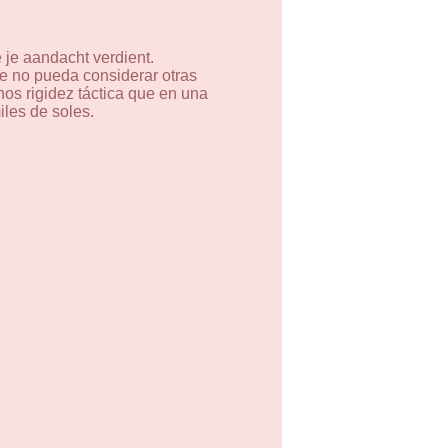
 je aandacht verdient.
que no pueda considerar otras
os rigidez táctica que en una
les de soles.