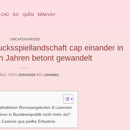
 CHỦ
ÁO
QUẦN
ĐẦM/VÁY
UNCATEGORIZED
cksspiellandschaft cap einander in
en Jahren betont gewandelt
ĐĂNG TRÊN
23/04/2026
BỞI
LEHAI001
attraktiven Bonusangeboten & Lizenzen
inos in Bundesrepublik nicht mehr da?
n Casinos qua piefke Erlaubnis