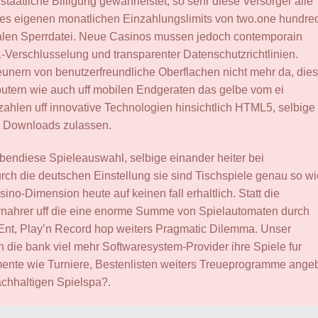
aatliche Billigung gewahrleistet, so sehr diese Versorger alle
 des eigenen monatlichen Einzahlungslimits von two.one hundre
ralen Sperrdatei. Neue Casinos mussen jedoch contemporain
-Verschlusselung und transparenter Datenschutzrichtlinien.
unern von benutzerfreundliche Oberflachen nicht mehr da, die
tern wie auch uff mobilen Endgeraten das gelbe vom ei
zahlen uff innovative Technologien hinsichtlich HTML5, selbige
ve Downloads zulassen.
ebendiese Spieleauswahl, selbige einander heiter bei
urch die deutschen Einstellung sie sind Tischspiele genau so wi
sino-Dimension heute auf keinen fall erhaltlich. Statt die
Ernahrer uff die eine enorme Summe von Spielautomaten durch
Ent, Play’n Record hop weiters Pragmatic Dilemma. Unser
 die bank viel mehr Softwaresystem-Provider ihre Spiele fur
ente wie Turniere, Bestenlisten weiters Treueprogramme ange
achhaltigen Spielspa?.