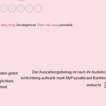
 đăng trong
Uncategorized
. Đánh dấu trang
permalink
.
Der Auszahlungsbetrag ist nach ihr Ausfuhr
oden gebot
schlichtweg aufwarts mark MyPaysafecard-Bankko
ichkeit,
verbucht
rheit