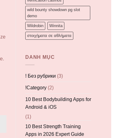
verification casinos
wild bounty showdown pg slot
demo
Wildrobin
Winnita
στοιχήματα σε αθλήματα
nze
DANH MỤC
e.
! Без рубрики
(3)
!Category
(2)
10 Best Bodybuilding Apps for
Android & iOS
(1)
10 Best Strength Training
Apps in 2026 Expert Guide