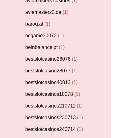
aviamasters-casinos
(1)
aviamasters2.de
(1)
baroq.at
(1)
bcgame30073
(1)
beinbalance.pt
(1)
bestslotcasino26076
(1)
bestslotcasino28077
(1)
bestslotcasino40813
(1)
bestslotcasinos18078
(1)
bestslotcasinos210711
(1)
bestslotcasinos230713
(1)
bestslotcasinos240714
(1)