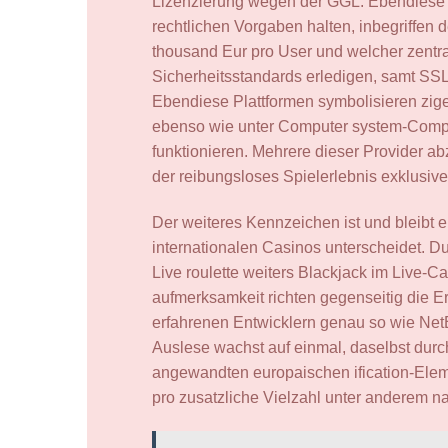
Lizenzierung wegen der GGL. Ebendiese st
rechtlichen Vorgaben halten, inbegriffen
thousand Eur pro User und welcher zent
Sicherheitsstandards erledigen, samt SSL
Ebendiese Plattformen symbolisieren zige
ebenso wie unter Computer system-Compu
funktionieren. Mehrere dieser Provider ab
der reibungsloses Spielerlebnis exklusi
Der weiteres Kennzeichen ist und bleibt 
internationalen Casinos unterscheidet. D
Live roulette weiters Blackjack im Live-Ca
aufmerksamkeit richten gegenseitig die 
erfahrenen Entwicklern genau so wie Net
Auslese wachst auf einmal, daselbst durch
angewandten europaischen ification-Elem
pro zusatzliche Vielzahl unter anderem n