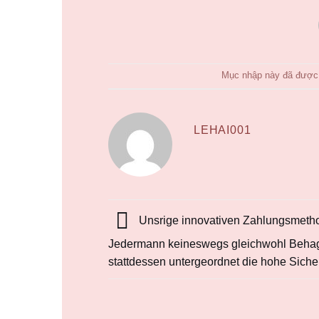
Mục nhập này đã được
LEHAI001
Unsrige innovativen Zahlungsmeth
Jedermann keineswegs gleichwohl Behagl
stattdessen untergeordnet die hohe Siche