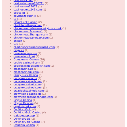
casinos13.com
(1)
casinoslotgame230711
(1)
casinostslot27072
(1)
casinosuerte247.com
(1)
ceeco.pt
(1)
cevichazoquilin.cl
(3)
CH
(1)
ChainLuck Casino
(2)
chatkibetethiopia.com
(1)
chickenroad.wbcommunitytrust.co.uk
(1)
chickenroad2casinos1
(1)
chickenroad2hungary.com
(1)
chickenroadgames.uk.com
(1)
chilton
(2)
CIB
(1)
clubhousecasinoaustralia1.com
(1)
cmgv.es
(1)
coincasinoes.com
(1)
coincasinonl.net
(1)
Computers, Games
(36)
cookie-casinonl.com
(1)
cookiecasinoosterreich.com
(1)
crashcasino.us
(1)
crashcasinouk.com
(1)
Crazy Luck Casino
(6)
crazyfoxcasino.us
(1)
crazyfoxcasinoch.com
(1)
crazyfoxcasinoit.com
(1)
crazyfoxcasinouk.com
(1)
crazyluckcasinode.com
(1)
crowncoins-casino.us
(1)
crowncoinscasinocanada.com
(1)
Crypto Casino
(1)
Crypto Casinos
(5)
cryptorinouk.com
(1)
Da Vinci Gold
(4)
Da Vinci Gold Casino
(4)
dafabetapp.app
(1)
DaVinci Gold
(2)
DaVinci Gold Casino
(7)
Dendera Casino
(1)