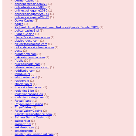
Online_casino
(1)
onlinebestcasino26072
(1)
onlinebestcasino5086
(1)
onlinecasinogame2089
(1)
onlinecasinogame25071
(1)
onlinecasinogame26072
(1)
Ozwin Casino
(2)
pages
(1)
Parhaat Uudet Kasinot Ilman Rekisteröitymistä Zimpler 2026
(1)
pelicancasino1.pl
(1)
Planet Casino
(1)
planet7casinofrance.com
(1)
playiogreece.com
(1)
plexbetcasinoitalia.com
(1)
pokerstarscasinofrance.com
(1)
posts
(2)
prontobetfi.com
(1)
pskcasinoaustria.com
(1)
Public
(504)
purecasinode.com
(1)
rabonacasinofrance.com
(1)
reddicebe.com
(1)
rehabkin.cl
(2)
reloncaviradio.cl
(1)
resideva.fr
(1)
ritmolatino.cl
(1)
rizzcasinofrance.net
(1)
roulettino1.be
(1)
roulettinocasino1.es
(1)
roulettinoportugal.net
(1)
Royal Planet
(1)
Royal Planet Casino
(5)
Royal Valley
(2)
Royal Valley Casino
(2)
rubyslotscasinofrance.com
(1)
Sahara Sands Casino
(1)
salasgrill.at
(1)
sazkacz.net
(1)
sekabet-us.us
(1)
sekabettr.org
(1)
sieteleguasturismorural.com
(1)