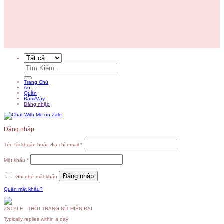
Tìm
kiếm:
Trang Chủ
Áo
Quần
Đầm/Váy
Đăng nhập
Đăng nhập
Tên tài khoản hoặc địa chỉ email
*
Mật khẩu
*
Đăng nhập
Ghi nhớ mật khẩu
Quên mật khẩu?
ZSTYLE - THỜI TRANG NỮ HIỆN ĐẠI
Typically replies within a day