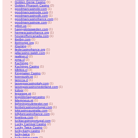
Golden Genie Casino
(1)
Golden Pharaoh Casino
(2)
goodmancasinobr.com
(1)
goodmancasinode.com
(1)
goodmancasinodk.com
(1)
goodmancasinofrance.com
(1)
goodmancasinoie.com
(1)
gtbet.us
(1)
happyslotssweden.com
(1)
hermescasinofrance.org
(1)
houseoffuncanada.com
(1)
ibetbg.com
(1)
ibetnorge.org
(1)
iGaming
(2)
iledecasinofrance.org
(1)
jallacasino-swish.com
(1)
jawliner.cl
(2)
joma.cl
(2)
Kachingo
(1)
Kachingo Casino
(1)
kiltritos.cl
(3)
Kingmaker Casino
(1)
koensushi.pt
(1)
larocca.cl
(1)
lasvegascasinoitaly.com
(1)
lasvegascasinonederland.com
(1)
lcdoor
(1)
legarage.pt
(1)
legjobbmagyarcasino
(1)
liderpneus.pt
(1)
lightningrouletteslot.net
(1)
lionbetcasinoportugal.com
(1)
lokicasinoaustralia.com
(1)
lollybetcasinofrance.com
(1)
lovelova.com
(1)
luckiacasinoportugal.com
(1)
Lucky Carnival Casino
(2)
Lucky Twice Casino
(1)
lucky-barry-casino
(1)
lucky-twice
(2)
lucky-twice-casin
(2)