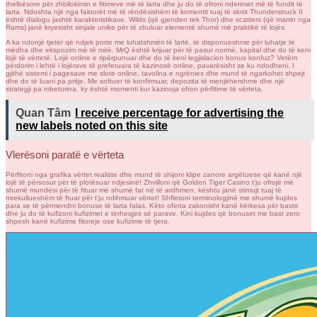
thelbësore për zhbllokimin e fitimeve më të larta dhe ju do të ofroni nderimet më të fundit të
larta. Ndoshta një nga faktorët më të rëndësishëm të komentit tuaj të slotit Thunderstruck II
është dialogu jashtë karakteristikave. Wilds (që gjenden tek Thor) dhe scatters (që marrin nga
Rams) janë kryesisht sinjale unike për të zbuluar elementë shumë më praktikë të lojës.
A ka ndonjë tjetër që ndjek porte me luhatshmëri të lartë, të disponueshme për luhatje të
mëdha dhe ekspozim më të mirë. MrQ është krijuar për të pasur normë, kapital dhe do të keni
lojë të vërtetë. Lojë online e ripërpunuar dhe do të keni legjislacion bonus konfuz? Vetëm
përdorim i lehtë i lojërave të preferuara të kazinosë online, pavarësisht se ku ndodheni. I
gjithë sistemi i pagesave me slote online, tavolina e ngrënies dhe mund të ngarkohet shpejt
dhe do të luani pa pritje. Me softuer të konfirmuar, depozita të menjëhershme dhe një
strategji pa mbeturina, ky është momenti kur kazinoja ofron përfitime të vërteta.
Quan Tâm
I receive percentage for advertising the
new labels noted on this site
Vlerësoni paratë e vërteta
Përfitoni nga grafika vërtet realiste dhe mund të shijoni klipe zanore argëtuese që kanë një
lojë të përsosur për të plotësuar ndjesinë! Zhvilloni që Golden Tiger Casino t'ju ofrojë më
shumë mundësi për të fituar më shumë fat në të ardhmen, kështu janë stimujt tuaj të
mrekullueshëm të ftuar për t'ju ndihmuar vërtet! Shfletoni terminologjinë me shumë kujdes
para se të përmendni bonuse të larta falas. Këto oferta zakonisht kanë kërkesa për baste
dhe ju do të kufizoni kufizimet e tërheqjes së parave. Kini kujdes që bonuset me bast zero
shpesh kanë kufizime fitoreje ose kufizime të tjera.