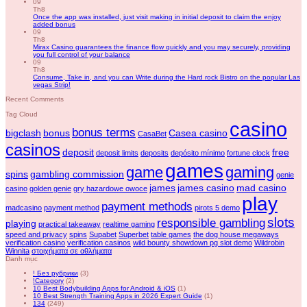
09
Th8
Once the app was installed, just visit making in initial deposit to claim the enjoy
added bonus
09
Th8
Mirax Casino guarantees the finance flow quickly and you may securely, providing
you full control of your balance
09
Th8
Consume, Take in, and you can Write during the Hard rock Bistro on the popular Las
vegas Strip!
Recent Comments
Tag Cloud
casino
bonus terms
bigclash
bonus
Casea casino
CasaBet
casinos
deposit
free
deposit limits
deposits
depósito mínimo
fortune clock
games
game
gaming
spins
gambling commission
genie
james
james casino
mad casino
casino
golden genie
gry hazardowe owoce
play
payment methods
madcasino
payment method
pirots 5 demo
slots
responsible gambling
playing
practical takeaway
realtime gaming
speed and privacy
spins
Supabet
Superbet
table games
the dog house megaways
verification casino
verification casinos
wild bounty showdown pg slot demo
Wildrobin
Winnita
στοιχήματα σε αθλήματα
Danh mục
! Без рубрики
(3)
!Category
(2)
10 Best Bodybuilding Apps for Android & iOS
(1)
10 Best Strength Training Apps in 2026 Expert Guide
(1)
134
(249)