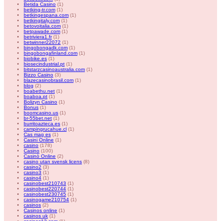
Betida Casino
(1)
betking-tr.com
(1)
betkingespana.com
(1)
betkingitaly.com
(1)
betovoitalia.com
(1)
betpawade.com
(1)
betriviera1.fr
(1)
betwinner22072
(1)
bingobongadk.com
(1)
bingobongafinland.com
(1)
biobike.es
(1)
biosecindustrial.pt
(1)
bitstarzcasinoaustralia.com
(1)
Bizzo Casino
(3)
blazecasinobrasil.com
(1)
blog
(2)
boabethu.net
(1)
boaboa.pt
(1)
Bolizyn Casino
(1)
Bonus
(1)
boomcasino.us
(1)
br-55bet.net
(1)
burritoazteca.es
(1)
campingrucahue.cl
(1)
Cas mag es
(1)
Casini Online
(1)
casino
(178)
Casino
(100)
Casinò Online
(2)
casino utan svensk licens
(8)
casino2
(3)
casino3
(1)
casino4
(1)
casinobest210743
(1)
casinobest220744
(1)
casinobest230745
(1)
casinogame210754
(1)
casinos
(2)
Casinos online
(1)
casinos uk
(1)