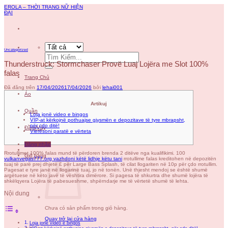
Chuyển
EROLA – THỜI TRANG NỮ HIỆN
đến
ĐẠI
nội
dung
Uncategorized
Tìm
kiếm:
Thunderstruck: Stormchaser Provë Luaj Lojëra me Slot 100%
falas
Trang Chủ
Đã đăng trên
17/04/2026
17/04/2026
bởi
lehai001
Áo
Artikuj
Quần
Loja jonë video e bingos
VIP-at kërkojnë pothuajse gjysmën e depozitave të tyre mbrapsht,
për çdo ditë!
Đầm/Váy
Vlerësoni paratë e vërteta
Đăng nhập
Rrotullimet 100% falas mund të përdoren brenda 2 ditëve nga kualifikimi. 100
Giỏ hàng
vulkanvegas777.org vazhdoni këtë lidhje këtu tani
rrotullime falas kreditohen në depozitën
tuaj të parë prej dhjetë £ për Large Bass Splash, të cilat llogariten në 10p për çdo rrotullim.
Pagesat e tyre janë në llogarinë tuaj, jo në tonën. Unë thjesht mendoj se është shumë
argëtuese në këto javë të vështira dimërore.
Si pagesa të shkurtra dhe shumë lojëra të
shkëlqyera Lojëra të pabesueshme, shpërndarje me të vërtetë shumë të lehta.
Nội dung
Chưa có sản phẩm trong giỏ hàng.
Quay trở lại cửa hàng
Loja jonë video e bingos