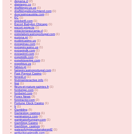
depana.cl
(2)
distriagro.co
(1)
draftkings-us.us
(1)
draftkingsdeutschland.com
(1)
duxcasinoaustria.com
(1)
EC
(1)
epicbetfi.com
(1)
Escort Babylon Chicago
(1)
escort projects
(1)
estacionaraucania.cl
(1)
estrelabetcasinoportugal.com
(1)
eurona.pt
(1)
euslotcasino.us
(1)
evospinau.com
(1)
evospincasino.us
(1)
evospindk.com
(1)
evospinnl.com
(1)
expektdk.com
(1)
expektsverige.com
(1)
expektus.us
(1)
fabius.pt
(1)
fairspincasinoportugal.com
(1)
Fast Payout Casino
(1)
fenedi.cl
(1)
findmsinteractive.info
(1)
first
(1)
fleurs-et-nature-saintes.fr
(1)
fonbetge.com
(1)
fonbetpl.com
(1)
Forex News
(3)
forotractor.com
(2)
Fortune Clock Casino
(1)
fr
(1)
Gambling
(5)
Gamestop casinos
(1)
gaminatorcz.com
(1)
gaminatorhungary.com
(1)
GamStop Casino
(1)
GamStop_casinos
(1)
gatesofolympusdanskespil2
(1)
getluckycasinodk.com
(1)