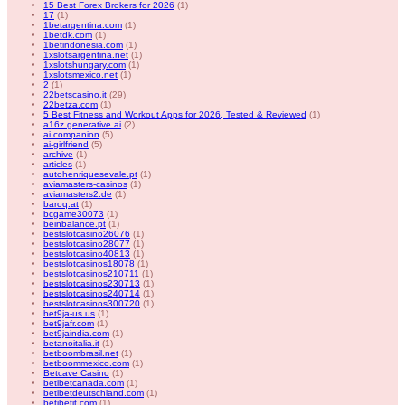
15 Best Forex Brokers for 2026
(1)
17
(1)
1betargentina.com
(1)
1betdk.com
(1)
1betindonesia.com
(1)
1xslotsargentina.net
(1)
1xslotshungary.com
(1)
1xslotsmexico.net
(1)
2
(1)
22betscasino.it
(29)
22betza.com
(1)
5 Best Fitness and Workout Apps for 2026, Tested & Reviewed
(1)
a16z generative ai
(2)
ai companion
(5)
ai-girlfriend
(5)
archive
(1)
articles
(1)
autohenriquesevale.pt
(1)
aviamasters-casinos
(1)
aviamasters2.de
(1)
baroq.at
(1)
bcgame30073
(1)
beinbalance.pt
(1)
bestslotcasino26076
(1)
bestslotcasino28077
(1)
bestslotcasino40813
(1)
bestslotcasinos18078
(1)
bestslotcasinos210711
(1)
bestslotcasinos230713
(1)
bestslotcasinos240714
(1)
bestslotcasinos300720
(1)
bet9ja-us.us
(1)
bet9jafr.com
(1)
bet9jaindia.com
(1)
betanoitalia.it
(1)
betboombrasil.net
(1)
betboommexico.com
(1)
Betcave Casino
(1)
betibetcanada.com
(1)
betibetdeutschland.com
(1)
betibetit.com
(1)