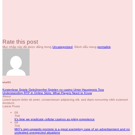
Rate this post
Mục nhập này đã được đăng trong
Uncategorized
. Đánh dấu trang
permalink
.
lehai001
Kostenlose Spiele Gebührenfrei Spielen nv casino Unter Hauptpreis Tora
Understanding RTP in Online Slots: What Players Need to Know
About
Lorem ipsum dolor sit amet, consectetuer adipiscing elit, sed diam nonummy nibh euismod
tincidunt.
Latest Posts
09
Th8
It’s time we eradicate cellular casinos as priing experience
09
Th8
MrQ’s sign-upwards promote is a great exemplory case of an advertisement and no
undesired unexpected situations