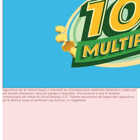
Sigurohuni që të vizitoni faqen e internetit se si funksionojnë saktësisht kërkesat e nxitjes për
më shumë informacion dhe për pyetjet e shpeshta. Promocionet e reja të llotarisë
funksionojnë për shkak të Social Betting LLC. Thjesht menaxhoni një llogari dhe sigurohuni
që të dhënat tuaja të përfitojnë nga bonusi i ri i regjistrimit.