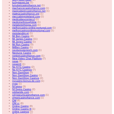
luckywaves.be
(1)
lunubetcasinofrance.net
(1)
machancecasinofrance.com
(1)
magicalspincasinofrance.net
(1)
malinacasinofrance.org
(1)
meccabingoireland.com
(1)
medicalsexcenter.cl
(1)
medicinethroughtime
(1)
melabetethiopia.com
(1)
melhorcasino-online-portugal.com
(1)
melhorcasinoonlineportugal.com
(1)
motolandim.pt
(1)
Mr Ben Casino
(4)
Mr James Casino
(11)
Mr Jones Casino
(1)
Mr Run Casino
(3)
MrBen Casino
(1)
neobetosterreich.com
(1)
Neptune Casino
(2)
netbetcasinofrance.com
(1)
New Video Chat Platform
(7)
news
(9)
news10
(1)
No KYC Casino
(2)
No KYC Casinos
(7)
Non GamStop
(5)
Non GamStop Casino
(1)
Non GamStop Casinos
(2)
nvcasino-bonus.de.com
(1)
nysp
(1)
NYspins
(3)
NYSpins Casino
(2)
oddsetde.com
(1)
odysseumcasinofrance.com
(1)
olybetcasinofrance.com
(1)
OM
(6)
OM cc
(6)
Online Casino
(8)
Online Casino N
(1)
online casinos
(1)