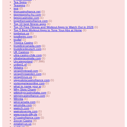
Tea Spins
(2)
Teaspins
(1)
test
(2)
thorcasinofrance.net
(1)
tippmixprohu-hu.com
(1)
tiptopcasinobe.com
(1)
togethercasinofrance.com
(1)
Top 10 best fitness apps
(1)
Top 15 Free Fitness and Workout Apps to Watch Out in 2026
(1)
Top 5 Best Workout Apps to Tone Your Abs at Home
(1)
topbetus.us
(1)
totalbetro.com
(1)
toullaf
(1)
Tropica Casino
(2)
trustdicecanada.com
(1)
trustdicedeutsch.com
(1)
UK Casinos
(1)
ultra-casino-chile.com
(1)
ultrabetaustralia.com
(1)
Uncategorized
(77.386)
unibet1.pl
(1)
Velwins
(1)
verajohnbrasil.com
(1)
verajohnsweden.com
(1)
verajohnus.us
(1)
viggoslotscasinofrance.com
(1)
vortexgamesonline.com
(1)
what to name your ai
(1)
Why Slots Charm
(1)
wildtokyocasinoitalia.com
(1)
winnercasinofrance.com
(1)
Winnita
(1)
winzcanada.com
(1)
winzindia.com
(1)
wwinch.com
(1)
wwinslovenija.com
(1)
www.praxis-dilly.de
(1)
x7casinofrance.com
(1)
Zoccer Casino
(4)
zotabet-us.us
(1)
zuddy.pt
(2)