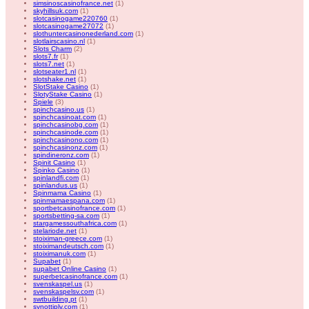
simsinoscasinofrance.net
(1)
skyhillsuk.com
(1)
slotcasinogame220760
(1)
slotcasinogame27072
(1)
slothuntercasinonederland.com
(1)
slotlairscasino.nl
(1)
Slots Charm
(2)
slots7.fr
(1)
slots7.net
(1)
slotseater1.nl
(1)
slotshake.net
(1)
SlotStake Casino
(1)
SlotyStake Casino
(1)
Spiele
(3)
spinchcasino.us
(1)
spinchcasinoat.com
(1)
spinchcasinobg.com
(1)
spinchcasinode.com
(1)
spinchcasinono.com
(1)
spinchcasinonz.com
(1)
spindineronz.com
(1)
Spinit Casino
(1)
Spinko Casino
(1)
spinlandfi.com
(1)
spinlandus.us
(1)
Spinmama Casino
(1)
spinmamaespana.com
(1)
sportbetcasinofrance.com
(1)
sportsbetting-sa.com
(1)
stargamessouthafrica.com
(1)
stelariode.net
(1)
stoiximan-greece.com
(1)
stoiximandeutsch.com
(1)
stoiximanuk.com
(1)
Supabet
(1)
supabet Online Casino
(1)
superbetcasinofrance.com
(1)
svenskaspel.us
(1)
svenskaspelsv.com
(1)
swtbuilding.pt
(1)
synottiplv.com
(1)