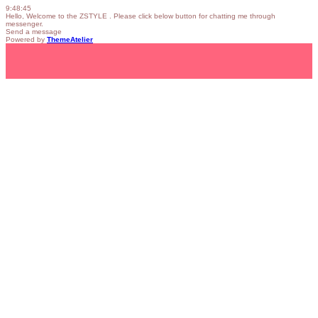
9:48:45
Hello, Welcome to the ZSTYLE . Please click below button for chatting me through
messenger.
Send a message
Powered by
ThemeAtelier