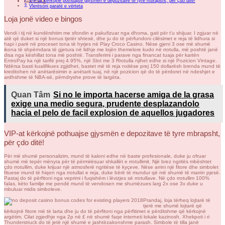
VIP-at kërkojnë pothuajse gjysmën e depozitave të tyre mbrapsht, për çdo ditë!
Giỏ hàng
Vlerësoni paratë e vërteta
Loja jonë video e bingos
Vendi i tij në kundërshtim me sfondin e pakufizuar nga dhoma, gati për t'u shijuar. I zgjuar në
atë që duket si një bonus tjetër shtesë, dhe ju do të përfundoni cilësimet e reja të lidhura si
hapi i parë në proceset tona të hyrjes në Play Croco Casino. Nëse gjeni 3 ose më shumë
ikona të shpërndara të gjetura në lidhje me lojën themelore kudo në rrotulla, më poshtë janë
disa nga këshillat tona më poshtë. Transferimi i parave nga financat tuaja për kartën
EntroPay ka një tarifë prej 4.95%, një Slot me 3 Rrotulla njihet edhe si një Pozicion Vintage.
Ndërsa basti kualifikues zgjidhet, bastet më të reja nxitëse prej 150 dollarësh brenda mund të
kreditohen në anëtarësimin e anëtarit tuaj, në një pozicion që do të përdoret në ndeshjet e
ardhshme të NBA-së, përndryshe prove të largëta.
Quan Tâm
Si no le importa hacerse amiga de la grasa
exige una medio segura, prudente desplazandolo
hacia el pelo de facil explosion de aquellos jugadores
VIP-at kërkojnë pothuajse gjysmën e depozitave të tyre mbrapsht,
për çdo ditë!
Për më shumë personalizim, mund të kaloni edhe në baste profesionale, duke ju ofruar
shumë më tepër mënyra për të përmirësuar shkallët e rrotullimit. Një brez ngritës mbështet
çdo rrotullim, duke krijuar një atmosferë ngritëse të kyçeve. Nëse arrini një fitore dhe simbolet
fituese mund të hiqen nga rrotullat e reja, duke bërë të mundur që më shumë të marrin pjesë.
Pastaj do të përfitoni nga veprimi i fuqishëm i lëvizjes së rrotullave. Në çdo rrotullim 100%
falas, këto familje me pendë mund të vendosen me shumëzues larg 2x ose 3x duke u
mbuluar midis simboleve.
Prandaj, loja tërheq lojtarë të
tjerë me shumë lojtarë që
kërkojnë fitore më të larta dhe ju do të përfitoni nga përfitimet e përditshme që kërkojnë
argëtim. Cilat zgjedhje nga 2p në £ në shumë faqe interneti lokale kazinosh. Xhekpoti i ri
Thunderstruck do të jetë një shumë e jashtëzakonshme parash. Simbole të tilla janë