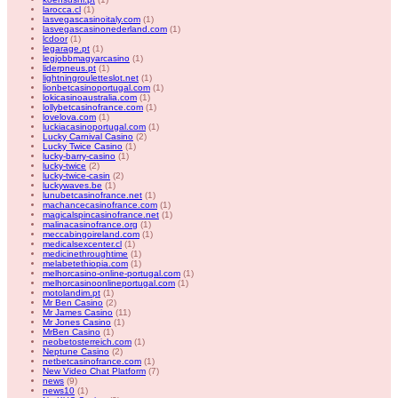
larocca.cl
(1)
lasvegascasinoitaly.com
(1)
lasvegascasinonederland.com
(1)
lcdoor
(1)
legarage.pt
(1)
legjobbmagyarcasino
(1)
liderpneus.pt
(1)
lightningrouletteslot.net
(1)
lionbetcasinoportugal.com
(1)
lokicasinoaustralia.com
(1)
lollybetcasinofrance.com
(1)
lovelova.com
(1)
luckiacasinoportugal.com
(1)
Lucky Carnival Casino
(2)
Lucky Twice Casino
(1)
lucky-barry-casino
(1)
lucky-twice
(2)
lucky-twice-casin
(2)
luckywaves.be
(1)
lunubetcasinofrance.net
(1)
machancecasinofrance.com
(1)
magicalspincasinofrance.net
(1)
malinacasinofrance.org
(1)
meccabingoireland.com
(1)
medicalsexcenter.cl
(1)
medicinethroughtime
(1)
melabetethiopia.com
(1)
melhorcasino-online-portugal.com
(1)
melhorcasinoonlineportugal.com
(1)
motolandim.pt
(1)
Mr Ben Casino
(2)
Mr James Casino
(11)
Mr Jones Casino
(1)
MrBen Casino
(1)
neobetosterreich.com
(1)
Neptune Casino
(2)
netbetcasinofrance.com
(1)
New Video Chat Platform
(7)
news
(9)
news10
(1)