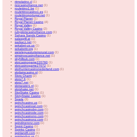
ritmolatino.cl
(1)
rizzcasinofrance.net
(1)
roulettino1.be
(1)
roulettinocasino1.es
(1)
roulettinoportugal.net
(1)
Royal Planet
(1)
Royal Planet Casino
(4)
Royal Valley
(1)
Royal Valley Casino
(2)
rubyslotscasinofrance.com
(1)
Sahara Sands Casino
(1)
salasgrill.at
(1)
sazkacz.net
(1)
sekabet-us.us
(1)
sekabettr.org
(1)
sieteleguasturismorural.com
(1)
simsinoscasinofrance.net
(1)
skyhillsuk.com
(1)
slotcasinogame220760
(1)
slotcasinogame27072
(1)
slothuntercasinonederland.com
(1)
slotlairscasino.nl
(1)
Slots Charm
(2)
slots7.fr
(1)
slots7.net
(1)
slotseater1.nl
(1)
slotshake.net
(1)
SlotStake Casino
(1)
SlotyStake Casino
(1)
Spiele
(3)
spinchcasino.us
(1)
spinchcasinoat.com
(1)
spinchcasinobg.com
(1)
spinchcasinode.com
(1)
spinchcasinono.com
(1)
spinchcasinonz.com
(1)
spindineronz.com
(1)
Spinit Casino
(1)
Spinko Casino
(1)
spinlandfi.com
(1)
spinlandus.us
(1)