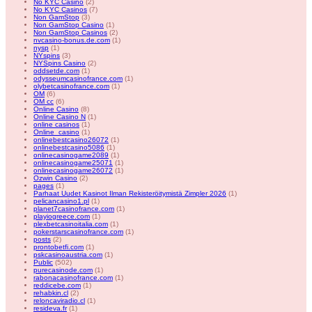
No KYC Casino
(2)
No KYC Casinos
(7)
Non GamStop
(3)
Non GamStop Casino
(1)
Non GamStop Casinos
(2)
nvcasino-bonus.de.com
(1)
nysp
(1)
NYspins
(3)
NYSpins Casino
(2)
oddsetde.com
(1)
odysseumcasinofrance.com
(1)
olybetcasinofrance.com
(1)
OM
(6)
OM cc
(6)
Online Casino
(8)
Online Casino N
(1)
online casinos
(1)
Online_casino
(1)
onlinebestcasino26072
(1)
onlinebestcasino5086
(1)
onlinecasinogame2089
(1)
onlinecasinogame25071
(1)
onlinecasinogame26072
(1)
Ozwin Casino
(2)
pages
(1)
Parhaat Uudet Kasinot Ilman Rekisteröitymistä Zimpler 2026
(1)
pelicancasino1.pl
(1)
planet7casinofrance.com
(1)
playiogreece.com
(1)
plexbetcasinoitalia.com
(1)
pokerstarscasinofrance.com
(1)
posts
(2)
prontobetfi.com
(1)
pskcasinoaustria.com
(1)
Public
(502)
purecasinode.com
(1)
rabonacasinofrance.com
(1)
reddicebe.com
(1)
rehabkin.cl
(2)
reloncaviradio.cl
(1)
resideva.fr
(1)