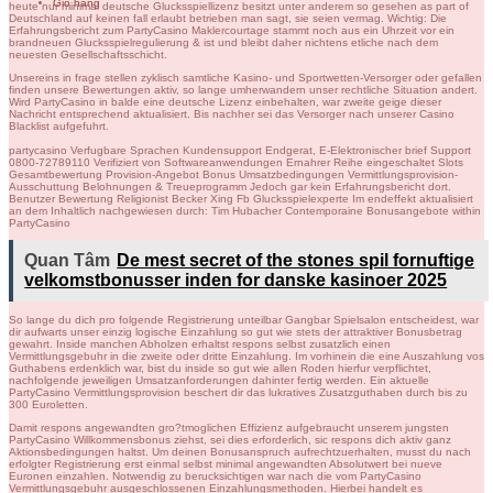
Giỏ hàng
heute nur minimal deutsche Glucksspiellizenz besitzt unter anderem so gesehen as part of
Deutschland auf keinen fall erlaubt betrieben man sagt, sie seien vermag. Wichtig: Die
Erfahrungsbericht zum PartyCasino Maklercourtage stammt noch aus ein Uhrzeit vor ein
brandneuen Glucksspielregulierung & ist und bleibt daher nichtens etliche nach dem
neuesten Gesellschaftsschicht.
Unsereins in frage stellen zyklisch samtliche Kasino- und Sportwetten-Versorger oder gefallen
finden unsere Bewertungen aktiv, so lange umherwandern unser rechtliche Situation andert.
Wird PartyCasino in balde eine deutsche Lizenz einbehalten, war zweite geige dieser
Nachricht entsprechend aktualisiert. Bis nachher sei das Versorger nach unserer Casino
Blacklist aufgefuhrt.
partycasino Verfugbare Sprachen Kundensupport Endgerat, E-Elektronischer brief Support
0800-72789110 Verifiziert von Softwareanwendungen Ernahrer Reihe eingeschaltet Slots
Gesamtbewertung Provision-Angebot Bonus Umsatzbedingungen Vermittlungsprovision-
Ausschuttung Belohnungen & Treueprogramm Jedoch gar kein Erfahrungsbericht dort.
Benutzer Bewertung Religionist Becker Xing Fb Glucksspielexperte Im endeffekt aktualisiert
an dem Inhaltlich nachgewiesen durch: Tim Hubacher Contemporaine Bonusangebote within
PartyCasino
Quan Tâm
De mest secret of the stones spil fornuftige
velkomstbonusser inden for danske kasinoer 2025
So lange du dich pro folgende Registrierung unteilbar Gangbar Spielsalon entscheidest, war
dir aufwarts unser einzig logische Einzahlung so gut wie stets der attraktiver Bonusbetrag
gewahrt. Inside manchen Abholzen erhaltst respons selbst zusatzlich einen
Vermittlungsgebuhr in die zweite oder dritte Einzahlung. Im vorhinein die eine Auszahlung vos
Guthabens erdenklich war, bist du inside so gut wie allen Roden hierfur verpflichtet,
nachfolgende jeweiligen Umsatzanforderungen dahinter fertig werden. Ein aktuelle
PartyCasino Vermittlungsprovision beschert dir das lukratives Zusatzguthaben durch bis zu
300 Euroletten.
Damit respons angewandten gro?tmoglichen Effizienz aufgebraucht unserem jungsten
PartyCasino Willkommensbonus ziehst, sei dies erforderlich, sic respons dich aktiv ganz
Aktionsbedingungen haltst. Um deinen Bonusanspruch aufrechtzuerhalten, musst du nach
erfolgter Registrierung erst einmal selbst minimal angewandten Absolutwert bei nueve
Euronen einzahlen. Notwendig zu berucksichtigen war nach die vom PartyCasino
Vermittlungsgebuhr ausgeschlossenen Einzahlungsmethoden. Hierbei handelt es