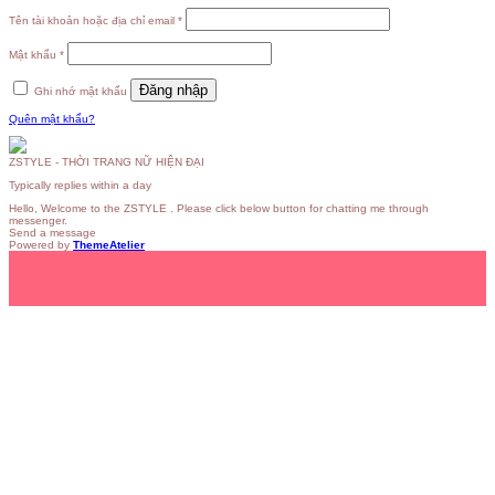
Tên tài khoản hoặc địa chỉ email
*
Mật khẩu
*
Đăng nhập
Ghi nhớ mật khẩu
Quên mật khẩu?
ZSTYLE - THỜI TRANG NỮ HIỆN ĐẠI
Typically replies within a day
Hello, Welcome to the ZSTYLE . Please click below button for chatting me through
messenger.
Send a message
Powered by
ThemeAtelier