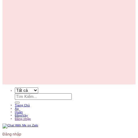
Tìm
kiếm:
Trang Chủ
Áo
Quần
Đầm/Váy
Đăng nhập
Đăng nhập