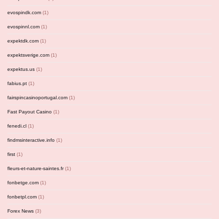
evospindk.com
(1)
evospinnl.com
(1)
expektdk.com
(1)
expektsverige.com
(1)
expektus.us
(1)
fabius.pt
(1)
fairspincasinoportugal.com
(1)
Fast Payout Casino
(1)
fenedi.cl
(1)
findmsinteractive.info
(1)
first
(1)
fleurs-et-nature-saintes.fr
(1)
fonbetge.com
(1)
fonbetpl.com
(1)
Forex News
(3)