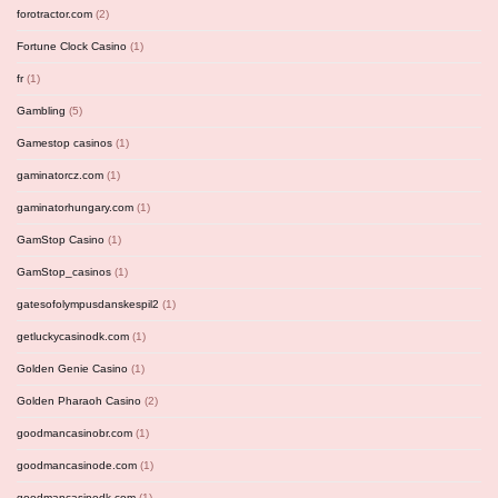
forotractor.com
(2)
Fortune Clock Casino
(1)
fr
(1)
Gambling
(5)
Gamestop casinos
(1)
gaminatorcz.com
(1)
gaminatorhungary.com
(1)
GamStop Casino
(1)
GamStop_casinos
(1)
gatesofolympusdanskespil2
(1)
getluckycasinodk.com
(1)
Golden Genie Casino
(1)
Golden Pharaoh Casino
(2)
goodmancasinobr.com
(1)
goodmancasinode.com
(1)
goodmancasinodk.com
(1)