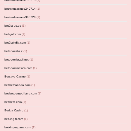
bestslotcasinos230713
(1)
bestslotcasinos240714
(1)
bestslotcasinos300720
(1)
bet9ja-us.us
(1)
bet9jafr.com
(1)
bet9jaindia.com
(1)
betanoitalia.it
(1)
betboombrasil.net
(1)
betboommexico.com
(1)
Betcave Casino
(1)
betibetcanada.com
(1)
betibetdeutschland.com
(1)
betibetit.com
(1)
Betida Casino
(1)
betking-tr.com
(1)
betkingespana.com
(1)