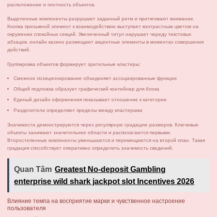
расположение и плотность объектов.
Выделенные компоненты разрушают заданный ритм и притягивают внимание.
Кнопка призывной элемент к взаимодействию выступает контрастным цветом на
окружении спокойных секций. Увеличенный титул нарушает череду текстовых
абзацев. онлайн казино размещают акцентные элементы в моментах совершения
действий.
Группировка объектов формирует зрительные кластеры:
Смежное позиционирование объединяет ассоциированные функции
Общий подложка образует графический контейнер для блока
Единый дизайн оформления показывает отношение к категории
Разделители определяют пределы между кластерами
Значимости демонстрируются через регулярную градацию размеров. Ключевые
объекты занимают значительнее области и располагаются первыми.
Второстепенные компоненты уменьшаются и перемещаются на второй план. Такая
градация способствует оперативно определить значимость сведений.
Quan Tâm
Greatest No-deposit Gambling
enterprise wild shark jackpot slot Incentives 2026
Влияние темпа на восприятие марки и чувственное настроение
пользователя