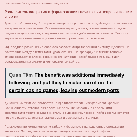
операциям без дополнительных подсказок.
Роль зрительного ритма в формировании впечатления непрерывности и
энергии
Зрительный темп задаёт скорость восприятия решения и воздействует на эмотивное
настроение пользователя. Постепенные переходы между компонентами создают
ощущение целостности, а выраженные различия добавляют активности. Скорость
чередования компонентов устанавливает суммарный тип контакта.
Однородное размещение объектов создаёт умиротворённый ритмику. Идентичные
расстояния между элементами, уравновешенные пропорции и мягкие тоновые
смены создают сбалансированное впечатление. Такой подход подходит для
образовательных систем и корпоративных сайтов.
Quan Tâm
The benefit was additional immediately
following, and put they to make use of on the
certain casino games, leaving out modern ports
Динамичный темп основывается на противопоставлениях форматов, форм и
насыщенности оттенка. Чередованье больших названий с небольшими
фрагментами текста создаёт визуальное движение. покер онлайн используют этот
приём в развлекательных платформах и рекламных страницах.
Ранжирование компонентов по габариту формирует направленное скольжение
внимания. Последовательное модификация элементов создаёт эффект
пространства и глубины. Регулярная градация направляет пользователя от