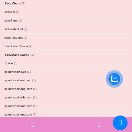
Slots Charm
(2)
slots7.fr
(1)
slots7.net
(1)
slotseater1.nl
(1)
slotshake.net
(1)
SlotStake Casino
(1)
SlotyStake Casino
(1)
Spiele
(3)
spinchcasino.us
(1)
spinchcasinoat.com
(1)
spinchcasinobg.com
(1)
spinchcasinode.com
(1)
spinchcasinono.com
(1)
spinchcasinonz.com
(1)
Phone
Email
spindineronz.com
(1)
Spinit Casino
(1)