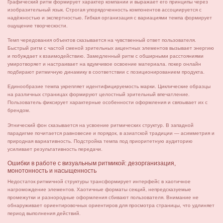
Графический ритм формирует характер компании и выражает его принципы через
изобразительный язык. Строгая упорядоченность компонентов ассоциируется с
надёжностью и экспертностью. Гибкая организация с вариациями темпа формирует
ощущение творческости.
Темп чередования объектов сказывается на чувственный ответ пользователя.
Быстрый ритм с частой сменой зрительных акцентных элементов вызывает энергию
и побуждает к взаимодействию. Замедленный ритм с обширными расстояниями
умиротворяет и настраивает на вдумчивое освоение материала. покер онлайн
подбирают ритмичную динамику в соответствии с позиционированием продукта.
Единообразие темпа укрепляет идентифицируемость марки. Циклические образцы
на различных страницах формируют целостный зрительный впечатление.
Пользователь фиксирует характерные особенности оформления и связывает их с
брендом.
Этнический фон сказывается на усвоение ритмических структур. В западной
парадигме почитается равновесие и порядок, в азиатской традиции — асимметрия и
природная вариативность. Подстройка темпа под приоритетную аудиторию
усиливает результативность передачи.
Ошибки в работе с визуальным ритмикой: дезорганизация,
монотонность и насыщенность
Недостаток ритмичной структуры трансформирует интерфейс в хаотичное
нагромождение элементов. Хаотичные форматы секций, непредсказуемые
промежутки и разнородные оформления сбивают пользователя. Внимание не
обнаруживает ориентировочных ориентиров для просмотра страницы, что удлиняет
период выполнения действий.