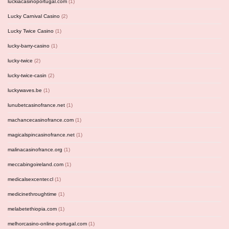
luckiacasinoportugal.com
(1)
Lucky Carnival Casino
(2)
Lucky Twice Casino
(1)
lucky-barry-casino
(1)
lucky-twice
(2)
lucky-twice-casin
(2)
luckywaves.be
(1)
lunubetcasinofrance.net
(1)
machancecasinofrance.com
(1)
magicalspincasinofrance.net
(1)
malinacasinofrance.org
(1)
meccabingoireland.com
(1)
medicalsexcenter.cl
(1)
medicinethroughtime
(1)
melabetethiopia.com
(1)
melhorcasino-online-portugal.com
(1)