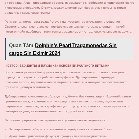
от образца. Акцентированные объекты прерывают однообразие и привлекают фокус
к ключевым операциям. Отступы между элементами формируют паузы, которые
разделяют смысловые группы.
Регулярная компоновка воздействует на чувственное впечатление решения.
Стремительная смена элементов формирует движение, замедленная — покой.
покер онлайн подбирают темп темпа в зависимости от целевых установок продукта.
Quan Tâm
Dolphin's Pearl Tragamonedas Sin
cargo Sin Eximir 2024
Повтор, варианты и паузы как основа визуального ритмики
Зрительный ритмика базируется на трёх основополагающих основах, которые
определяют характер обработки интерфейса. Дублирование формирует
опознаваемость, варианты вносят выразительность, а интервалы обеспечивают
организационную понятность.
Дублирование компонентов образует надёжную базу композиции. Единообразные
промежутки между элементами, унифицированные пиктограммы, одинаковые
форматы карточек создают графическую структуру. игровые автоматы применяют
повторение для достижения целостности дизайн-системы.
Вариации прерывают повторяемость и устанавливают выделения:
Варьирование габарита компонентов подчёркивает ключевые блоки
Яркие тона привлекают фокус к побуждениям к взаимодействию