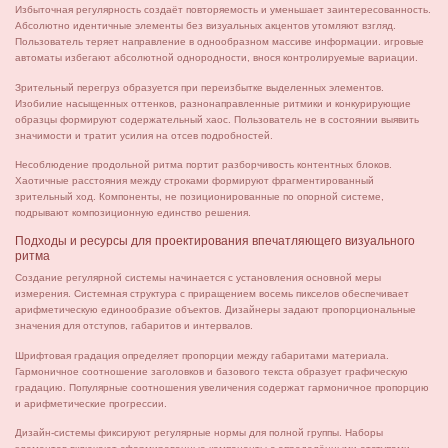
Избыточная регулярность создаёт повторяемость и уменьшает заинтересованность.
Абсолютно идентичные элементы без визуальных акцентов утомляют взгляд.
Пользователь теряет направление в однообразном массиве информации. игровые
автоматы избегают абсолютной однородности, внося контролируемые вариации.
Зрительный перегруз образуется при переизбытке выделенных элементов.
Изобилие насыщенных оттенков, разнонаправленные ритмики и конкурирующие
образцы формируют содержательный хаос. Пользователь не в состоянии выявить
значимости и тратит усилия на отсев подробностей.
Несоблюдение продольной ритма портит разборчивость контентных блоков.
Хаотичные расстояния между строками формируют фрагментированный
зрительный ход. Компоненты, не позиционированные по опорной системе,
подрывают композиционную единство решения.
Подходы и ресурсы для проектирования впечатляющего визуального
ритма
Создание регулярной системы начинается с установления основной меры
измерения. Системная структура с приращением восемь пикселов обеспечивает
арифметическую единообразие объектов. Дизайнеры задают пропорциональные
значения для отступов, габаритов и интервалов.
Шрифтовая градация определяет пропорции между габаритами материала.
Гармоничное соотношение заголовков и базового текста образует графическую
градацию. Популярные соотношения увеличения содержат гармоничное пропорцию
и арифметические прогрессии.
Дизайн-системы фиксируют регулярные нормы для полной группы. Наборы