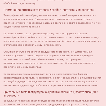
обобщённого к детальному.
Применение ритмики в текстовом дизайне, системах и интервалах
Типографический темп образуется через межстрочный интервал, кегельность и
насыщенность гарнитуры. Одинаковые расстояния между строками создают
приятное изучение. Чередованье названий различного ранга с базовым контентом
создаёт графическую градацию.
Системные сетки задают ритмическую базу всего интерфейса. Колонки
единообразной протяжённости и постоянные линии создают ожидаемую систему
расположения элементов. игровые автоматы задействуют системы для достижения
визуальной единообразия между интерфейсами.
Структура отступов определяет воздушность построения. Фундаментальная
величина расчёта, соответствующая четырём или восьми точкам, формирует
математически точный темп. Минимальные промежутки группируют
взаимосвязанные компоненты, умеренные отделяют блоки, крупные указывают
переключение между разделами.
Вертикальная ритмика выравнивает величину всех элементов с базовой
направляющей материала. Изображения, кнопки и зоны заполнения выравниваются
по общей структуре. Соблюдение вертикального ритма особенно существенно в
контентных продуктах, где разборчивость критична для пользовательского опыта.
Зрительный темп и структура: акцентные элементы, кластеризация и
значимости
Визуальная иерархия задаёт порядок восприятия объектов и ведёт пользователя к
значимым операциям. Темп усиливает градацию через формат, оттенок,