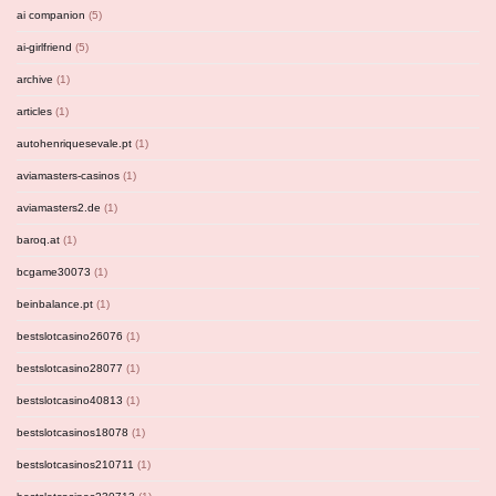
ai companion
(5)
ai-girlfriend
(5)
archive
(1)
articles
(1)
autohenriquesevale.pt
(1)
aviamasters-casinos
(1)
aviamasters2.de
(1)
baroq.at
(1)
bcgame30073
(1)
beinbalance.pt
(1)
bestslotcasino26076
(1)
bestslotcasino28077
(1)
bestslotcasino40813
(1)
bestslotcasinos18078
(1)
bestslotcasinos210711
(1)