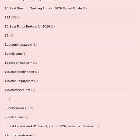
10 Best Strength Training Apps in 2026 Expert Guide
(1)
134
(251)
15 Best Forex Brokers for 2026
(1)
17
(1)
1betargentina.com
(1)
1betdk.com
(1)
1betindonesia.com
(1)
1xslotsargentina.net
(1)
1xslotshungary.com
(1)
1xslotsmexico.net
(1)
2
(1)
22betscasino.it
(29)
22betza.com
(1)
5 Best Fitness and Workout Apps for 2026, Tested & Reviewed
(1)
a16z generative ai
(2)