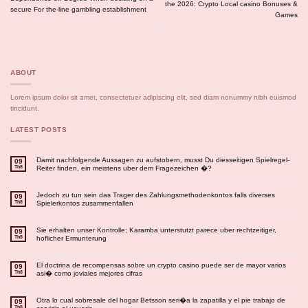
the 2026: Crypto Local casino Bonuses &
secure For the-line gambling establishment
Games
ABOUT
Lorem ipsum dolor sit amet, consectetuer adipiscing elit, sed diam nonummy nibh euismod
tincidunt.
LATEST POSTS
Damit nachfolgende Aussagen zu aufstobern, musst Du diesseitigen Spielregel-
09
Th8
Reiter finden, ein meistens uber dem Fragezeichen �?
Jedoch zu tun sein das Trager des Zahlungsmethodenkontos falls diverses
09
Th8
Spielerkontos zusammenfallen
Sie erhalten unser Kontrolle; Karamba unterstutzt parece uber rechtzeitiger,
09
Th8
hoflicher Ermunterung
El doctrina de recompensas sobre un crypto casino puede ser de mayor varios
09
Th8
asi� como joviales mejores cifras
Otra lo cual sobresale del hogar Betsson seri�a la zapatilla y el pie trabajo de
09
Th8