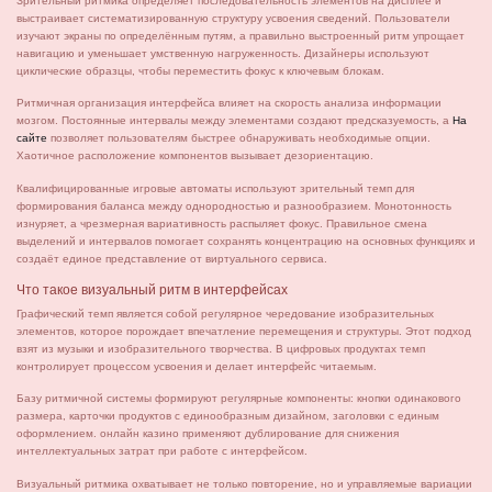
Зрительный ритмика определяет последовательность элементов на дисплее и
выстраивает систематизированную структуру усвоения сведений. Пользователи
изучают экраны по определённым путям, а правильно выстроенный ритм упрощает
навигацию и уменьшает умственную нагруженность. Дизайнеры используют
циклические образцы, чтобы переместить фокус к ключевым блокам.
Ритмичная организация интерфейса влияет на скорость анализа информации
мозгом. Постоянные интервалы между элементами создают предсказуемость, а
На
сайте
позволяет пользователям быстрее обнаруживать необходимые опции.
Хаотичное расположение компонентов вызывает дезориентацию.
Квалифицированные игровые автоматы используют зрительный темп для
формирования баланса между однородностью и разнообразием. Монотонность
изнуряет, а чрезмерная вариативность распыляет фокус. Правильное смена
выделений и интервалов помогает сохранять концентрацию на основных функциях и
создаёт единое представление от виртуального сервиса.
Что такое визуальный ритм в интерфейсах
Графический темп является собой регулярное чередование изобразительных
элементов, которое порождает впечатление перемещения и структуры. Этот подход
взят из музыки и изобразительного творчества. В цифровых продуктах темп
контролирует процессом усвоения и делает интерфейс читаемым.
Базу ритмичной системы формируют регулярные компоненты: кнопки одинакового
размера, карточки продуктов с единообразным дизайном, заголовки с единым
оформлением. онлайн казино применяют дублирование для снижения
интеллектуальных затрат при работе с интерфейсом.
Визуальный ритмика охватывает не только повторение, но и управляемые вариации