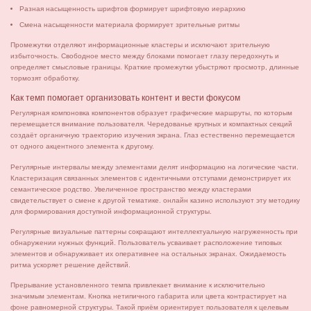
Разная насыщенность шрифтов формирует шрифтовую иерархию
Смена насыщенности материала формирует зрительные ритмы
Промежутки отделяют информационные кластеры и исключают зрительную
избыточность. Свободное место между блоками помогает глазу передохнуть и
определяет смысловые границы. Краткие промежутки убыстряют просмотр, длинные
тормозят обработку.
Как темп помогает организовать контент и вести фокусом
Регулярная компоновка компонентов образует графические маршруты, по которым
перемещается внимание пользователя. Чередованье крупных и компактных секций
создаёт органичную траекторию изучения экрана. Глаз естественно перемещается
от одного акцентного элемента к другому.
Регулярные интервалы между элементами делят информацию на логические части.
Кластеризация связанных элементов с идентичными отступами демонстрирует их
семантическое родство. Увеличенное пространство между кластерами
свидетельствует о смене к другой тематике. онлайн казино используют эту методику
для формирования доступной информационной структуры.
Регулярные визуальные паттерны сокращают интеллектуальную нагруженность при
обнаружении нужных функций. Пользователь усваивает расположение типовых
элементов и обнаруживает их оперативнее на остальных экранах. Ожидаемость
ритма ускоряет решение действий.
Прерывание установленного темпа привлекает внимание к исключительно
значимым элементам. Кнопка нетипичного габарита или цвета контрастирует на
фоне равномерной структуры. Такой приём ориентирует пользователя к целевым