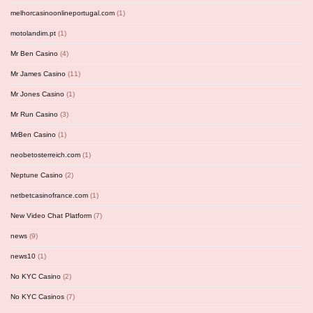
melhorcasinoonlineportugal.com
(1)
motolandim.pt
(1)
Mr Ben Casino
(4)
Mr James Casino
(11)
Mr Jones Casino
(1)
Mr Run Casino
(3)
MrBen Casino
(1)
neobetosterreich.com
(1)
Neptune Casino
(2)
netbetcasinofrance.com
(1)
New Video Chat Platform
(7)
news
(9)
news10
(1)
No KYC Casino
(2)
No KYC Casinos
(7)