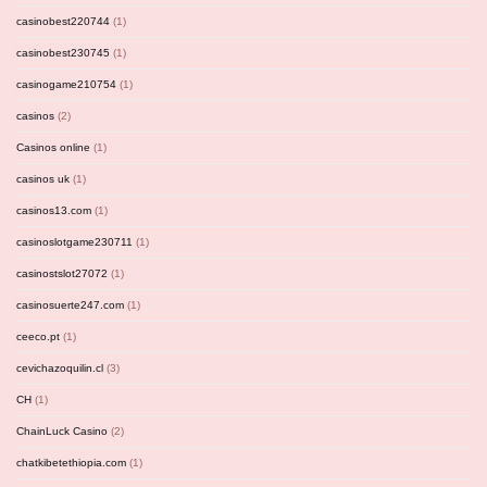
casinobest220744
(1)
casinobest230745
(1)
casinogame210754
(1)
casinos
(2)
Casinos online
(1)
casinos uk
(1)
casinos13.com
(1)
casinoslotgame230711
(1)
casinostslot27072
(1)
casinosuerte247.com
(1)
ceeco.pt
(1)
cevichazoquilin.cl
(3)
CH
(1)
ChainLuck Casino
(2)
chatkibetethiopia.com
(1)