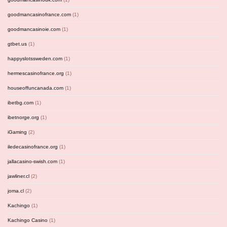
goodmancasinofrance.com
(1)
goodmancasinoie.com
(1)
gtbet.us
(1)
happyslotssweden.com
(1)
hermescasinofrance.org
(1)
houseoffuncanada.com
(1)
ibetbg.com
(1)
ibetnorge.org
(1)
iGaming
(2)
iledecasinofrance.org
(1)
jallacasino-swish.com
(1)
jawliner.cl
(2)
joma.cl
(2)
Kachingo
(1)
Kachingo Casino
(1)