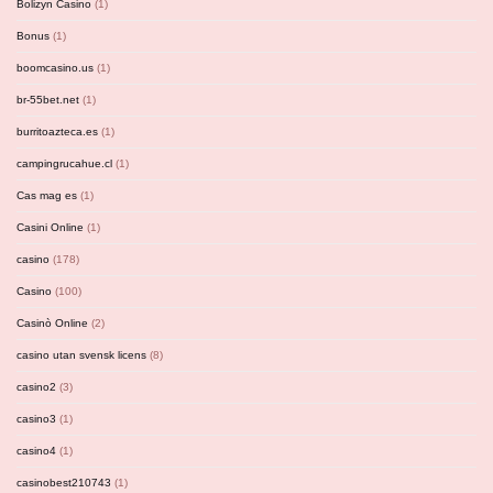
Bolizyn Casino
(1)
Bonus
(1)
boomcasino.us
(1)
br-55bet.net
(1)
burritoazteca.es
(1)
campingrucahue.cl
(1)
Cas mag es
(1)
Casini Online
(1)
casino
(178)
Casino
(100)
Casinò Online
(2)
casino utan svensk licens
(8)
casino2
(3)
casino3
(1)
casino4
(1)
casinobest210743
(1)