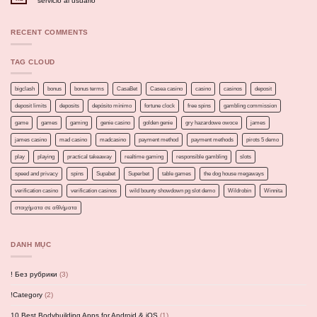
servicio al usuario
RECENT COMMENTS
TAG CLOUD
bigclash
bonus
bonus terms
CasaBet
Casea casino
casino
casinos
deposit
deposit limits
deposits
depósito mínimo
fortune clock
free spins
gambling commission
game
games
gaming
genie casino
golden genie
gry hazardowe owoce
james
james casino
mad casino
madcasino
payment method
payment methods
pirots 5 demo
play
playing
practical takeaway
realtime gaming
responsible gambling
slots
speed and privacy
spins
Supabet
Superbet
table games
the dog house megaways
verification casino
verification casinos
wild bounty showdown pg slot demo
Wildrobin
Winnita
στοιχήματα σε αθλήματα
DANH MỤC
! Без рубрики
(3)
!Category
(2)
10 Best Bodybuilding Apps for Android & iOS
(1)