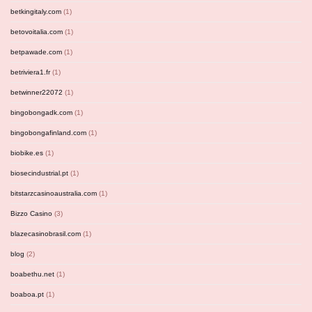
betkingitaly.com
(1)
betovoitalia.com
(1)
betpawade.com
(1)
betriviera1.fr
(1)
betwinner22072
(1)
bingobongadk.com
(1)
bingobongafinland.com
(1)
biobike.es
(1)
biosecindustrial.pt
(1)
bitstarzcasinoaustralia.com
(1)
Bizzo Casino
(3)
blazecasinobrasil.com
(1)
blog
(2)
boabethu.net
(1)
boaboa.pt
(1)