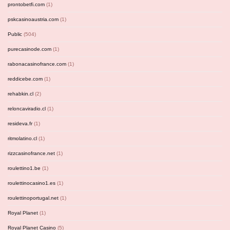
prontobetfi.com
(1)
pskcasinoaustria.com
(1)
Public
(504)
purecasinode.com
(1)
rabonacasinofrance.com
(1)
reddicebe.com
(1)
rehabkin.cl
(2)
reloncaviradio.cl
(1)
resideva.fr
(1)
ritmolatino.cl
(1)
rizzcasinofrance.net
(1)
roulettino1.be
(1)
roulettinocasino1.es
(1)
roulettinoportugal.net
(1)
Royal Planet
(1)
Royal Planet Casino
(5)