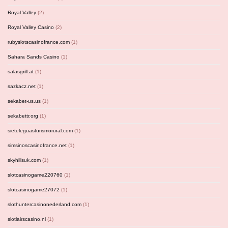
Royal Valley
(2)
Royal Valley Casino
(2)
rubyslotscasinofrance.com
(1)
Sahara Sands Casino
(1)
salasgrill.at
(1)
sazkacz.net
(1)
sekabet-us.us
(1)
sekabettr.org
(1)
sieteleguasturismorural.com
(1)
simsinoscasinofrance.net
(1)
skyhillsuk.com
(1)
slotcasinogame220760
(1)
slotcasinogame27072
(1)
slothuntercasinonederland.com
(1)
slotlairscasino.nl
(1)