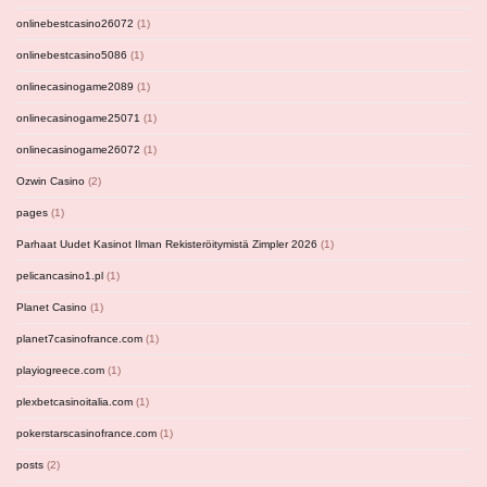
onlinebestcasino26072
(1)
onlinebestcasino5086
(1)
onlinecasinogame2089
(1)
onlinecasinogame25071
(1)
onlinecasinogame26072
(1)
Ozwin Casino
(2)
pages
(1)
Parhaat Uudet Kasinot Ilman Rekisteröitymistä Zimpler 2026
(1)
pelicancasino1.pl
(1)
Planet Casino
(1)
planet7casinofrance.com
(1)
playiogreece.com
(1)
plexbetcasinoitalia.com
(1)
pokerstarscasinofrance.com
(1)
posts
(2)