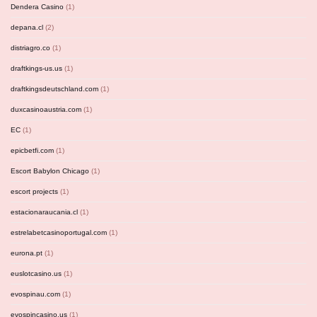
Dendera Casino
(1)
depana.cl
(2)
distriagro.co
(1)
draftkings-us.us
(1)
draftkingsdeutschland.com
(1)
duxcasinoaustria.com
(1)
EC
(1)
epicbetfi.com
(1)
Escort Babylon Chicago
(1)
escort projects
(1)
estacionaraucania.cl
(1)
estrelabetcasinoportugal.com
(1)
eurona.pt
(1)
euslotcasino.us
(1)
evospinau.com
(1)
evospincasino.us
(1)