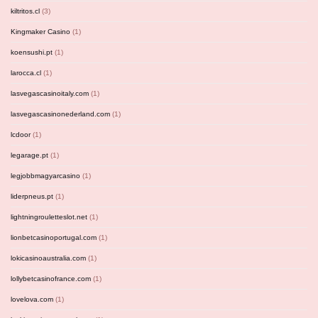
kiltritos.cl
(3)
Kingmaker Casino
(1)
koensushi.pt
(1)
larocca.cl
(1)
lasvegascasinoitaly.com
(1)
lasvegascasinonederland.com
(1)
lcdoor
(1)
legarage.pt
(1)
legjobbmagyarcasino
(1)
liderpneus.pt
(1)
lightningrouletteslot.net
(1)
lionbetcasinoportugal.com
(1)
lokicasinoaustralia.com
(1)
lollybetcasinofrance.com
(1)
lovelova.com
(1)