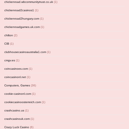
chickenroad.wbcommunitytrust.co.uk
(1)
chickenroad2casinos1
(1)
chickenroad2hungary.com
(1)
chickenroadgames.uk.com
(1)
chilton
(2)
CIB
(1)
clubhousecasinoaustralia1.com
(1)
cmgv.es
(1)
coincasinoes.com
(1)
coincasinonl.net
(1)
Computers, Games
(36)
cookie-casinonl.com
(1)
cookiecasinoosterreich.com
(1)
crashcasino.us
(1)
crashcasinouk.com
(1)
Crazy Luck Casino
(6)