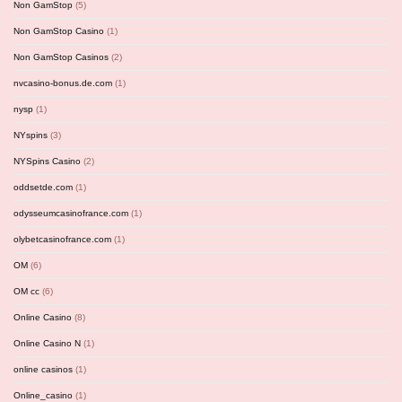
Non GamStop
(5)
Non GamStop Casino
(1)
Non GamStop Casinos
(2)
nvcasino-bonus.de.com
(1)
nysp
(1)
NYspins
(3)
NYSpins Casino
(2)
oddsetde.com
(1)
odysseumcasinofrance.com
(1)
olybetcasinofrance.com
(1)
OM
(6)
OM cc
(6)
Online Casino
(8)
Online Casino N
(1)
online casinos
(1)
Online_casino
(1)