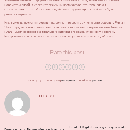
элементов включают сформированные компоненты с определёнными отступами.
Параметры дизайна содержат величины промежутков, что гарантирует
согласованность. онлайн казино задействуют структурированный способ для
развития сервисов.
Инструменты прототипирования позволяют проверять ритмические решения. Figma и
Sketch предоставляют возможности автоматизированного выравнивания объектов.
Плагины для проверки вертикального ритмики отображают основную систему.
Интерактивные макеты показывают изменение ритмики при взаимодействии.
Rate this post
Mục nhập này đã được đăng trong
Uncategorized
. Đánh dấu trang
permalink
.
LEHAI001
Greatest Crypto Gambling enterprises into
Dependence on Degree When deciding on a