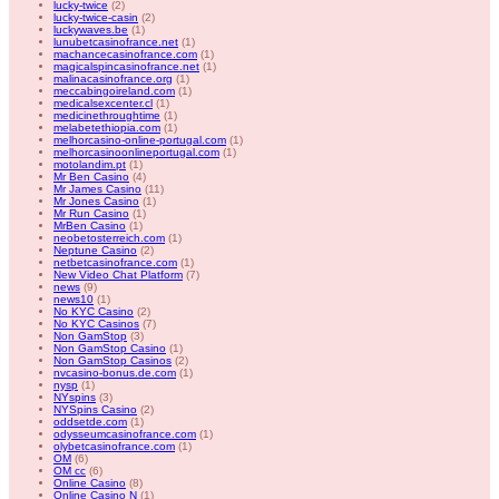
lucky-twice
(2)
lucky-twice-casin
(2)
luckywaves.be
(1)
lunubetcasinofrance.net
(1)
machancecasinofrance.com
(1)
magicalspincasinofrance.net
(1)
malinacasinofrance.org
(1)
meccabingoireland.com
(1)
medicalsexcenter.cl
(1)
medicinethroughtime
(1)
melabetethiopia.com
(1)
melhorcasino-online-portugal.com
(1)
melhorcasinoonlineportugal.com
(1)
motolandim.pt
(1)
Mr Ben Casino
(4)
Mr James Casino
(11)
Mr Jones Casino
(1)
Mr Run Casino
(1)
MrBen Casino
(1)
neobetosterreich.com
(1)
Neptune Casino
(2)
netbetcasinofrance.com
(1)
New Video Chat Platform
(7)
news
(9)
news10
(1)
No KYC Casino
(2)
No KYC Casinos
(7)
Non GamStop
(3)
Non GamStop Casino
(1)
Non GamStop Casinos
(2)
nvcasino-bonus.de.com
(1)
nysp
(1)
NYspins
(3)
NYSpins Casino
(2)
oddsetde.com
(1)
odysseumcasinofrance.com
(1)
olybetcasinofrance.com
(1)
OM
(6)
OM cc
(6)
Online Casino
(8)
Online Casino N
(1)