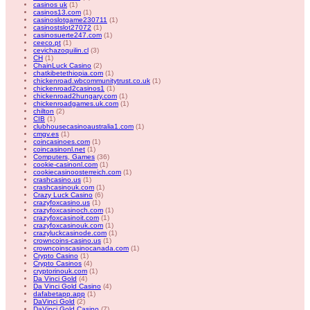
casinos uk
(1)
casinos13.com
(1)
casinoslotgame230711
(1)
casinostslot27072
(1)
casinosuerte247.com
(1)
ceeco.pt
(1)
cevichazoquilin.cl
(3)
CH
(1)
ChainLuck Casino
(2)
chatkibetethiopia.com
(1)
chickenroad.wbcommunitytrust.co.uk
(1)
chickenroad2casinos1
(1)
chickenroad2hungary.com
(1)
chickenroadgames.uk.com
(1)
chilton
(2)
CIB
(1)
clubhousecasinoaustralia1.com
(1)
cmgv.es
(1)
coincasinoes.com
(1)
coincasinonl.net
(1)
Computers, Games
(36)
cookie-casinonl.com
(1)
cookiecasinoosterreich.com
(1)
crashcasino.us
(1)
crashcasinouk.com
(1)
Crazy Luck Casino
(6)
crazyfoxcasino.us
(1)
crazyfoxcasinoch.com
(1)
crazyfoxcasinoit.com
(1)
crazyfoxcasinouk.com
(1)
crazyluckcasinode.com
(1)
crowncoins-casino.us
(1)
crowncoinscasinocanada.com
(1)
Crypto Casino
(1)
Crypto Casinos
(4)
cryptorinouk.com
(1)
Da Vinci Gold
(4)
Da Vinci Gold Casino
(4)
dafabetapp.app
(1)
DaVinci Gold
(2)
DaVinci Gold Casino
(7)