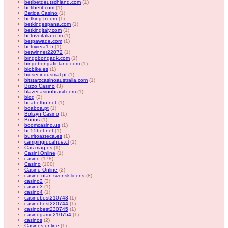
betibetdeutschland.com
(1)
betibetit.com
(1)
Betida Casino
(1)
betking-tr.com
(1)
betkingespana.com
(1)
betkingitaly.com
(1)
betovoitalia.com
(1)
betpawade.com
(1)
betriviera1.fr
(1)
betwinner22072
(1)
bingobongadk.com
(1)
bingobongafinland.com
(1)
biobike.es
(1)
biosecindustrial.pt
(1)
bitstarzcasinoaustralia.com
(1)
Bizzo Casino
(3)
blazecasinobrasil.com
(1)
blog
(2)
boabethu.net
(1)
boaboa.pt
(1)
Bolizyn Casino
(1)
Bonus
(1)
boomcasino.us
(1)
br-55bet.net
(1)
burritoazteca.es
(1)
campingrucahue.cl
(1)
Cas mag es
(1)
Casini Online
(1)
casino
(178)
Casino
(100)
Casinò Online
(2)
casino utan svensk licens
(8)
casino2
(3)
casino3
(1)
casino4
(1)
casinobest210743
(1)
casinobest220744
(1)
casinobest230745
(1)
casinogame210754
(1)
casinos
(2)
Casinos online
(1)