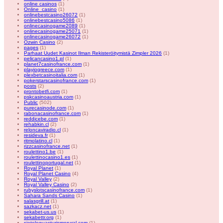
online casinos
(1)
Online_casino
(1)
onlinebestcasino26072
(1)
onlinebestcasino5086
(1)
onlinecasinogame2089
(1)
onlinecasinogame25071
(1)
onlinecasinogame26072
(1)
Ozwin Casino
(2)
pages
(1)
Parhaat Uudet Kasinot Ilman Rekisteröitymistä Zimpler 2026
(1)
pelicancasino1.pl
(1)
planet7casinofrance.com
(1)
playiogreece.com
(1)
plexbetcasinoitalia.com
(1)
pokerstarscasinofrance.com
(1)
posts
(2)
prontobetfi.com
(1)
pskcasinoaustria.com
(1)
Public
(502)
purecasinode.com
(1)
rabonacasinofrance.com
(1)
reddicebe.com
(1)
rehabkin.cl
(2)
reloncaviradio.cl
(1)
resideva.fr
(1)
ritmolatino.cl
(1)
rizzcasinofrance.net
(1)
roulettino1.be
(1)
roulettinocasino1.es
(1)
roulettinoportugal.net
(1)
Royal Planet
(1)
Royal Planet Casino
(4)
Royal Valley
(2)
Royal Valley Casino
(2)
rubyslotscasinofrance.com
(1)
Sahara Sands Casino
(1)
salasgrill.at
(1)
sazkacz.net
(1)
sekabet-us.us
(1)
sekabettr.org
(1)
sieteleguasturismorural.com
(1)