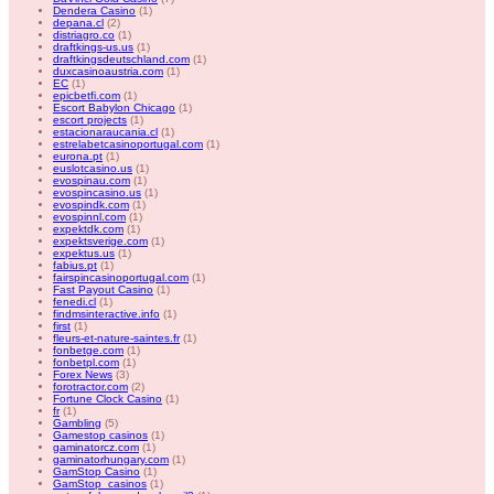
Dendera Casino
(1)
depana.cl
(2)
distriagro.co
(1)
draftkings-us.us
(1)
draftkingsdeutschland.com
(1)
duxcasinoaustria.com
(1)
EC
(1)
epicbetfi.com
(1)
Escort Babylon Chicago
(1)
escort projects
(1)
estacionaraucania.cl
(1)
estrelabetcasinoportugal.com
(1)
eurona.pt
(1)
euslotcasino.us
(1)
evospinau.com
(1)
evospincasino.us
(1)
evospindk.com
(1)
evospinnl.com
(1)
expektdk.com
(1)
expektsverige.com
(1)
expektus.us
(1)
fabius.pt
(1)
fairspincasinoportugal.com
(1)
Fast Payout Casino
(1)
fenedi.cl
(1)
findmsinteractive.info
(1)
first
(1)
fleurs-et-nature-saintes.fr
(1)
fonbetge.com
(1)
fonbetpl.com
(1)
Forex News
(3)
forotractor.com
(2)
Fortune Clock Casino
(1)
fr
(1)
Gambling
(5)
Gamestop casinos
(1)
gaminatorcz.com
(1)
gaminatorhungary.com
(1)
GamStop Casino
(1)
GamStop_casinos
(1)