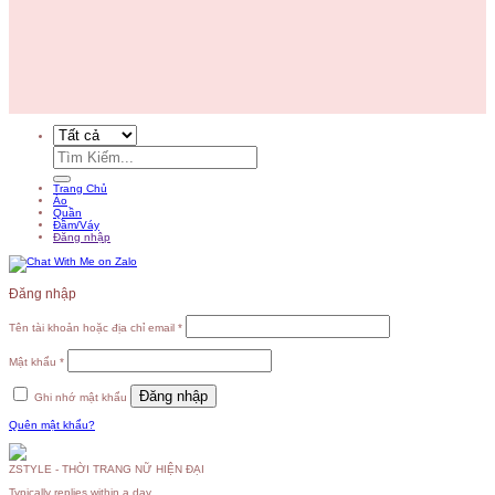
Tìm
kiếm:
Trang Chủ
Áo
Quần
Đầm/Váy
Đăng nhập
Đăng nhập
Tên tài khoản hoặc địa chỉ email
*
Mật khẩu
*
Đăng nhập
Ghi nhớ mật khẩu
Quên mật khẩu?
ZSTYLE - THỜI TRANG NỮ HIỆN ĐẠI
Typically replies within a day