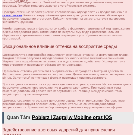
Giỏ hàng
указывает об погрешности. Зелёный оттенок указывает на успешное завершение
процесса. Голубые тона связываются с устойчивостью системы.
Пространственные характеристики составляющих определяют их предназначение в
казино пинап
. Кнопки с закруглёнными гранями трактуются как мягкие. Чёткие края
формируют ощущение строгости. Габарит компонента свидетельствует на уровень
значимости функции.
Комбинация цветовых и формальных свойств формирует зрительный код приложения.
Юзеры определяют роль компонента по визуальному виду. Профессиональная
обращение с зрительными свойствами сокращает срок обучения использованию с
программой.
Эмоциональное влияние оттенка на восприятие среды
Цветная палитра интерфейса инициирует эмотивные отклики на интуитивном плане.
Каждый оттенок запускает определённые психологические механизмы понимания.
Жаркие тона подстёгивают активность и подталкивают к действию. Холодные тона
умиротворяют и порождают обстановку концентрации.
Оранжевый оттенок увеличивает энергичность и побуждает к быстрым действиям.
Фиолетовые цвета связываются с творчеством. Дымчатые тона доносят экспертность в
pin up. Золотистый притягивает фокус и порождает жизнерадостность.
Яркость цвета сказывается на уровень чувственного реагирования. Интенсивные цвета
формируют динамичное впечатление и удерживают фокус. Приглушённые тона
помогают длительной работе без переутомления. Разница между компонентами
задаёт простоту перемещения.
Цветовые соединения создают целостное ощущение о приложении. Одноцветные
решения акцентируют элегантность. Дополнительные сочетания добавляют
экспрессивности. Грамотный отбор палитры усиливает веру юзеров к платформе.
Quan Tâm
Pobierz i Zagraj w Mobilne oraz iOS
Задействование цветовых ударений для привлечения