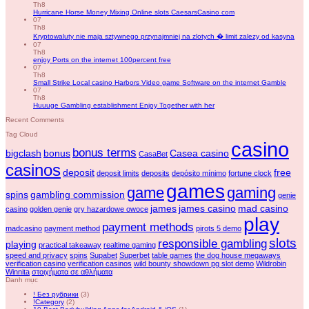
Th8
Hurricane Horse Money Mixing Online slots CaesarsCasino com
07
Th8
Kryptowaluty nie maja sztywnego przynajmniej na zlotych � limit zalezy od kasyna
07
Th8
enjoy Ports on the internet 100percent free
07
Th8
Small Strike Local casino Harbors Video game Software on the internet Gamble
07
Th8
Huuuge Gambling establishment Enjoy Together with her
Recent Comments
Tag Cloud
casino
bonus terms
bigclash
bonus
Casea casino
CasaBet
casinos
deposit
free
deposit limits
deposits
depósito mínimo
fortune clock
games
game
gaming
spins
gambling commission
genie
james
james casino
mad casino
casino
golden genie
gry hazardowe owoce
play
payment methods
madcasino
payment method
pirots 5 demo
slots
responsible gambling
playing
practical takeaway
realtime gaming
speed and privacy
spins
Supabet
Superbet
table games
the dog house megaways
verification casino
verification casinos
wild bounty showdown pg slot demo
Wildrobin
Winnita
στοιχήματα σε αθλήματα
Danh mục
! Без рубрики
(3)
!Category
(2)