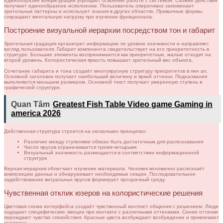
Единообразие конфигураций упрощает освоение работе с системой. Схожие действия
получают единообразное исполнение. Пользователь оперативно запоминает
зрительные паттерны и использует знания в других областях. Привычные формы
сокращают ментальную нагрузку при изучении функционала.
Построение визуальной иерархии посредством тон и габарит
Зрительная градация организует информацию по уровню значимости и направляет
взгляд пользователя. Габарит компонента свидетельствует на его приоритетность в
структуре. Большие элементы воспринимаются как приоритетные, малые отходят на
второй уровень. Колористическая яркость повышает зрительный вес объекта.
Сочетание габарита и тона создаёт многоярусную структуру приоритетов в пин ап.
Основной заголовок получает наибольший величину и яркий оттенок. Подназвания
выполняются меньшим размером. Основной текст получает умеренную ступень в
графической структуре.
Quan Tâm
Greatest Fish Table Video game Gaming in
america 2026
Действенная структура строится на нескольких принципах:
Различие между ступенями обязан быть достаточным для распознавания
Число ярусов ограничивается тремя-четырьмя
Визуальный значимость размещается в соответствии информационной
структуре
Верная иерархия облегчает изучение материала. Человек мгновенно распознаёт
композицию данных и обнаруживает необходимые секции. Последовательное
задействование визуальных ярусов формирует прозрачный среду.
Чувственная отклик юзеров на колористические решения
Цветовая схема интерфейса создаёт чувственный контекст общения с решением. Люди
ощущают специфические эмоции при контакте с различными оттенками. Синие оттенки
порождают чувство спокойствия. Красные цвета возбуждают возбуждение и привлекают
интереса.