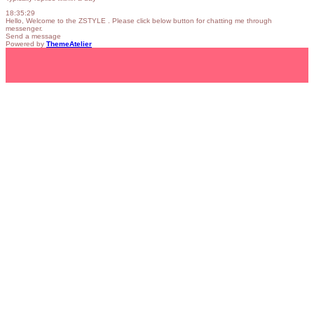
18:35:29
Hello, Welcome to the ZSTYLE . Please click below button for chatting me through
messenger.
Send a message
Powered by
ThemeAtelier