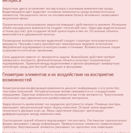
интереса
Акцентные цвета устремляют взгляд юзера к значимым компонентам среды.
Выделяющийся цвет выделяет основные компоненты среди вспомогательных
элементов. Насыщенное пятно на ненавязчивом базисе мгновенно захватывает
визуальное фокус.
Ограниченное использование акцентов повышает действенность влияния. Излишнее
объём насыщенных компонентов создаёт оптический хаос. Один-два выделительных
оттенка достаёт для создания чёткой ориентации в пин ап. Остальные объекты
выполняются в сдержанной палитре.
Размещение колористических выделений следует структуре пользовательского
маршрута. Призывы к шагу приобретают максимально видимое исполнение.
Уведомления подчёркиваются контрастными оттенками. Вспомогательные опции
сохраняются оптически скромными.
Сила ударения зависит от приоритета задачи. Важнейшие действия требуют
наивысшего контраста. Дополнительные объекты получают ограниченное
подчёркивание. Гармония между выделениями и фоном формирует комфортную
оптическую среду для быстрой навигации в программе.
Геометрии элементов и их воздействие на восприятие
возможностей
Геометрическая конфигурация компонента доносит информацию о его роли без
текстовых пояснений. Четырёхугольные кнопки связываются со стандартными
операциями. Округлые компоненты понимаются как точки активности. Треугольники
обозначают курс движения или развёртывание материала.
Закруглённость краёв влияет на ощущение доступности опции. Плавные контуры
уменьшают эмоциональный порог перед нажатием. Острые грани выделяют
техничность функции в pin up. Мера скругления образует зрительную
дифференциацию между компонентами.
Соотношение граней объекта подсказывает тип контакта. Растянутые горизонтально
формы призывают к вводу информации. Прямоугольные элементы символизируют
тумблеры. Вертикальные элементы указывают на скроллинг или навигацию.