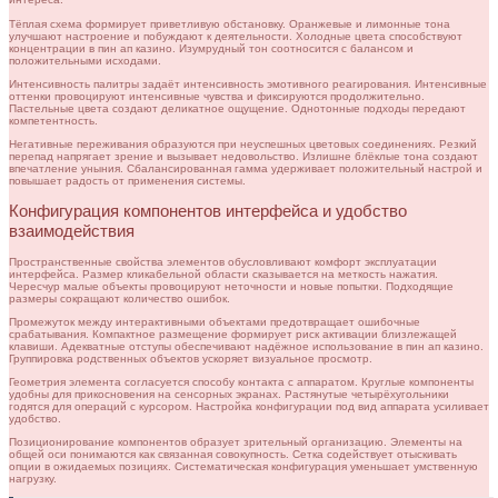
Тёплая схема формирует приветливую обстановку. Оранжевые и лимонные тона
улучшают настроение и побуждают к деятельности. Холодные цвета способствуют
концентрации в пин ап казино. Изумрудный тон соотносится с балансом и
положительными исходами.
Интенсивность палитры задаёт интенсивность эмотивного реагирования. Интенсивные
оттенки провоцируют интенсивные чувства и фиксируются продолжительно.
Пастельные цвета создают деликатное ощущение. Однотонные подходы передают
компетентность.
Негативные переживания образуются при неуспешных цветовых соединениях. Резкий
перепад напрягает зрение и вызывает недовольство. Излишне блёклые тона создают
впечатление уныния. Сбалансированная гамма удерживает положительный настрой и
повышает радость от применения системы.
Конфигурация компонентов интерфейса и удобство
взаимодействия
Пространственные свойства элементов обусловливают комфорт эксплуатации
интерфейса. Размер кликабельной области сказывается на меткость нажатия.
Чересчур малые объекты провоцируют неточности и новые попытки. Подходящие
размеры сокращают количество ошибок.
Промежуток между интерактивными объектами предотвращает ошибочные
срабатывания. Компактное размещение формирует риск активации близлежащей
клавиши. Адекватные отступы обеспечивают надёжное использование в пин ап казино.
Группировка родственных объектов ускоряет визуальное просмотр.
Геометрия элемента согласуется способу контакта с аппаратом. Круглые компоненты
удобны для прикосновения на сенсорных экранах. Растянутые четырёхугольники
годятся для операций с курсором. Настройка конфигурации под вид аппарата усиливает
удобство.
Позиционирование компонентов образует зрительный организацию. Элементы на
общей оси понимаются как связанная совокупность. Сетка содействует отыскивать
опции в ожидаемых позициях. Систематическая конфигурация уменьшает умственную
нагрузку.