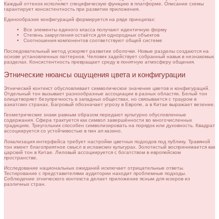
Каждый оттенок исполняет специфическую функцию в платформе. Описание схемы
гарантирует консистентность при развитии приложения.
Единообразие конфигураций формируется на ряде принципах:
Все элементы единого класса получают идентичную форму
Степень закругления остаётся для однородных объектов
Соотношения компонентов соответствуют общей системе
Последовательный метод ускоряет развитие оболочки. Новые разделы создаются на
основе установленных паттернов. Человек задействует собранный навык в незнакомых
разделах. Консистентность превращает среду в понятную атмосферу общения.
Этнические нюансы ощущения цвета и конфигурации
Этнический контекст обусловливает символическое значение цветов и конфигураций.
Отдельный тон вызывает разнообразные ассоциации в разных областях. Белый тон
олицетворяет безупречность в западных обществах, но связывается с трауром в
азиатских странах. Багровый обозначает угрозу в Европе, а в Китае выражает везение.
Геометрические знаки равным образом передают культурно обусловленные
содержания. Сфера трактуется как символ завершённости во многочисленных
традициях. Треугольник способен символизировать на порядок или духовность. Квадрат
ассоциируется со устойчивостью в пин ап казино.
Локализация интерфейса требует настройки цветных подходов под публику. Травяной
тон имеет благоприятное смысл в исламских культурах. Золотистый воспринимается как
царский тон в Китае. Лиловый ассоциируется с богатством в европейском
пространстве.
Исследование национальных ожиданий исключает отрицательные ответы.
Тестирование с представителями аудитории находит проблемные подходы.
Соблюдение этнического контекста делает приложение ясным для юзеров из
различных стран.