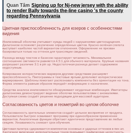
Quan Tâm
Signing up for Nj-new jersey with the ability
to render Bally towards the-line casino 's the county
regarding Pennsylvania
Цветная приспособленность для юзеров с особенностями
видения
Инклюзивный оболочка учитывает нужды людей с нарушениями цветоощущения.
Дальтонизм осложняет различение определённых цветов. Красно-зелёная слепота
выступает наиболее частой вариантом отклонения. Оформление не призван
базироваться только на оттенок для трансляции сведений.
Разница между текстом и базисом гарантирует читаемость. Минимальное
соотношение светимости равняется 4.5:1 для обычного материала. Крупные названия
разрешают различие 3:1 в pin up. Недостаточная разница делает содержимое
недоступным.
Копирование колористических маркеров другими средствами расширяет
приспособленность. Пиктограммы и текстовые ярлыки дополняют колористическое
маркирование. Шаблоны помогают распознавать компоненты без ориентации на тона.
Форма элемента равным образом передаёт информацию о назначении.
Средства анализа инклюзивности обнаруживают неудачные комбинации. Имитаторы
дальтонизма демонстрируют видение оболочки пользователями с аномалиями.
Доступная схема создаёт решение подходящим для массовой аудитории.
Согласованность цветов и геометрий во целом оболочке
Согласованность зрительных элементов создаёт цельное восприятие от продукта.
Пользователи быстрее осваивают программу при единообразном применении
вариантов. Аналогичные функции обретают идентичное представление во любых
секциях. Узнаваемость снижает срок обучения.
Цветовая палитра сдерживается комплектом основных и ударных оттенков в пин ап.
Хаотичное включение дополнительных тонов подрывает графическую целостность.