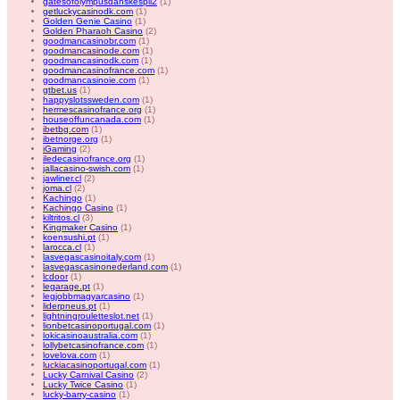
gatesofolympusdanskespil2
(1)
getluckycasinodk.com
(1)
Golden Genie Casino
(1)
Golden Pharaoh Casino
(2)
goodmancasinobr.com
(1)
goodmancasinode.com
(1)
goodmancasinodk.com
(1)
goodmancasinofrance.com
(1)
goodmancasinoie.com
(1)
gtbet.us
(1)
happyslotssweden.com
(1)
hermescasinofrance.org
(1)
houseoffuncanada.com
(1)
ibetbg.com
(1)
ibetnorge.org
(1)
iGaming
(2)
iledecasinofrance.org
(1)
jallacasino-swish.com
(1)
jawliner.cl
(2)
joma.cl
(2)
Kachingo
(1)
Kachingo Casino
(1)
kiltritos.cl
(3)
Kingmaker Casino
(1)
koensushi.pt
(1)
larocca.cl
(1)
lasvegascasinoitaly.com
(1)
lasvegascasinonederland.com
(1)
lcdoor
(1)
legarage.pt
(1)
legjobbmagyarcasino
(1)
liderpneus.pt
(1)
lightningrouletteslot.net
(1)
lionbetcasinoportugal.com
(1)
lokicasinoaustralia.com
(1)
lollybetcasinofrance.com
(1)
lovelova.com
(1)
luckiacasinoportugal.com
(1)
Lucky Carnival Casino
(2)
Lucky Twice Casino
(1)
lucky-barry-casino
(1)