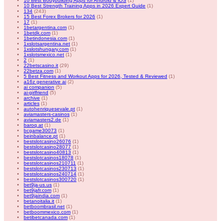
10 Best Bodybuilding Apps for Android & iOS
(1)
10 Best Strength Training Apps in 2026 Expert Guide
(1)
134
(243)
15 Best Forex Brokers for 2026
(1)
17
(1)
1betargentina.com
(1)
1betdk.com
(1)
1betindonesia.com
(1)
1xslotsargentina.net
(1)
1xslotshungary.com
(1)
1xslotsmexico.net
(1)
2
(1)
22betscasino.it
(29)
22betza.com
(1)
5 Best Fitness and Workout Apps for 2026, Tested & Reviewed
(1)
a16z generative ai
(2)
ai companion
(5)
ai-girlfriend
(5)
archive
(1)
articles
(1)
autohenriquesevale.pt
(1)
aviamasters-casinos
(1)
aviamasters2.de
(1)
baroq.at
(1)
bcgame30073
(1)
beinbalance.pt
(1)
bestslotcasino26076
(1)
bestslotcasino28077
(1)
bestslotcasino40813
(1)
bestslotcasinos18078
(1)
bestslotcasinos210711
(1)
bestslotcasinos230713
(1)
bestslotcasinos240714
(1)
bestslotcasinos300720
(1)
bet9ja-us.us
(1)
bet9jafr.com
(1)
bet9jaindia.com
(1)
betanoitalia.it
(1)
betboombrasil.net
(1)
betboommexico.com
(1)
betibetcanada.com
(1)