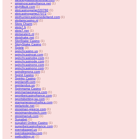
simsinoscasinofrance.net
(1)
skyhillsuk.com
(1)
slotcasinogame220760
(1)
slotcasinogame27072
(1)
slothuntercasinonederland.com
(1)
slotlairscasino.nl
(1)
Slots Charm
(2)
slots7.fr
(1)
slots7.net
(1)
slotseater1.nl
(1)
slotshake.net
(1)
SlotStake Casino
(1)
SlotyStake Casino
(1)
Spiele
(3)
spinchcasino.us
(1)
spinchcasinoat.com
(1)
spinchcasinobg.com
(1)
spinchcasinode.com
(1)
spinchcasinono.com
(1)
spinchcasinonz.com
(1)
spindineronz.com
(1)
Spinit Casino
(1)
Spinko Casino
(1)
spinlandfi.com
(1)
spinlandus.us
(1)
Spinmama Casino
(1)
spinmamaespana.com
(1)
sportbetcasinofrance.com
(1)
sportsbetting-sa.com
(1)
stargamessouthafrica.com
(1)
stelariode.net
(1)
stoiximan-greece.com
(1)
stoiximandeutsch.com
(1)
stoiximanuk.com
(1)
Supabet
(1)
supabet Online Casino
(1)
superbetcasinofrance.com
(1)
svenskaspel.us
(1)
svenskaspelsv.com
(1)
swtbuilding.pt
(1)