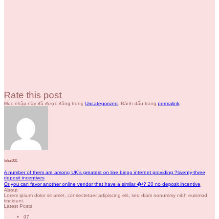
Rate this post
Mục nhập này đã được đăng trong
Uncategorized
. Đánh dấu trang
permalink
.
lehai001
A number of them are among UK’s greatest on line bingo internet providing ?twenty-three
deposit incentives
Or you can favor another online vendor that have a similar �/? 20 no deposit incentive
About
Lorem ipsum dolor sit amet, consectetuer adipiscing elit, sed diam nonummy nibh euismod
tincidunt.
Latest Posts
07